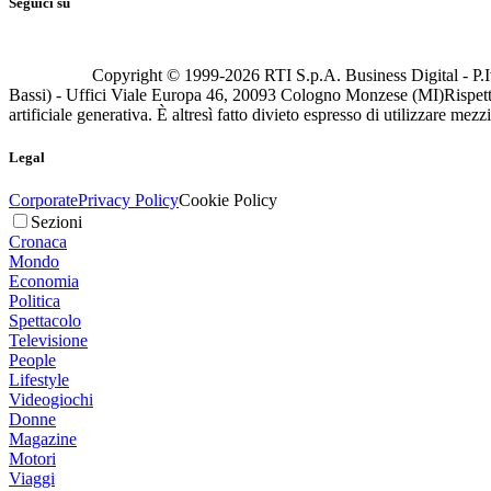
Seguici su
Copyright © 1999-
2026
RTI S.p.A. Business Digital - P.I
Bassi) - Uffici Viale Europa 46, 20093 Cologno Monzese (MI)
Rispett
artificiale generativa. È altresì fatto divieto espresso di utilizzare mez
Legal
Corporate
Privacy Policy
Cookie Policy
Sezioni
Cronaca
Mondo
Economia
Politica
Spettacolo
Televisione
People
Lifestyle
Videogiochi
Donne
Magazine
Motori
Viaggi