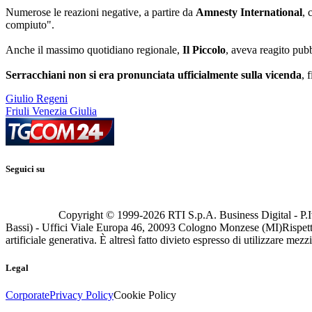
Numerose le reazioni negative, a partire da
Amnesty International
, 
compiuto".
Anche il massimo quotidiano regionale,
Il Piccolo
, aveva reagito pub
Serracchiani non si era pronunciata ufficialmente sulla vicenda
, 
Giulio Regeni
Friuli Venezia Giulia
Seguici su
Copyright © 1999-
2026
RTI S.p.A. Business Digital - P.I
Bassi) - Uffici Viale Europa 46, 20093 Cologno Monzese (MI)
Rispett
artificiale generativa. È altresì fatto divieto espresso di utilizzare mez
Legal
Corporate
Privacy Policy
Cookie Policy