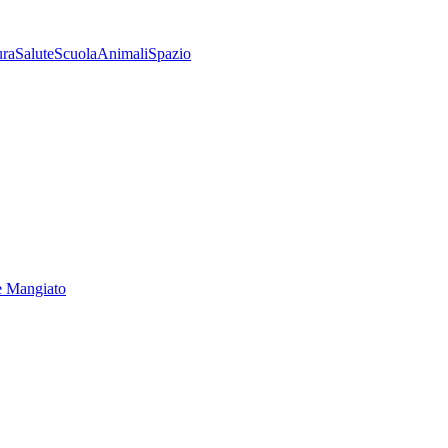
ura
Salute
Scuola
Animali
Spazio
e Mangiato