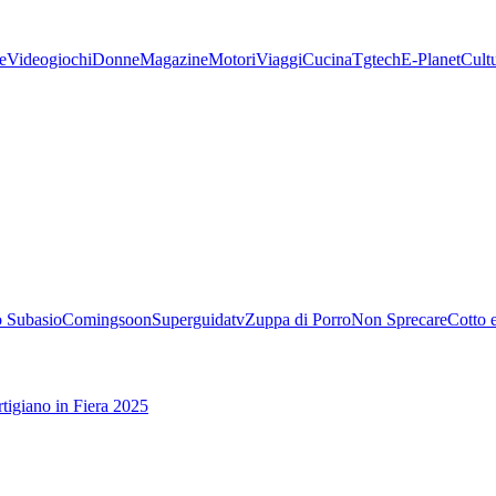
e
Videogiochi
Donne
Magazine
Motori
Viaggi
Cucina
Tgtech
E-Planet
Cult
 Subasio
Comingsoon
Superguidatv
Zuppa di Porro
Non Sprecare
Cotto 
tigiano in Fiera 2025