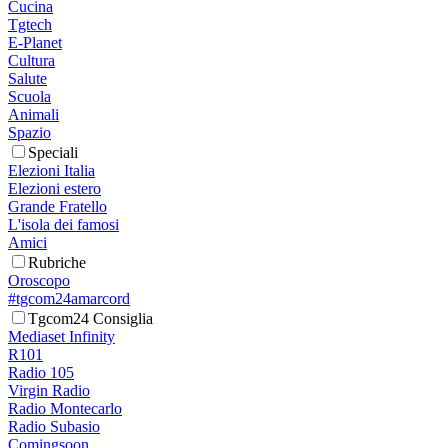
Cucina
Tgtech
E-Planet
Cultura
Salute
Scuola
Animali
Spazio
Speciali
Elezioni Italia
Elezioni estero
Grande Fratello
L'isola dei famosi
Amici
Rubriche
Oroscopo
#tgcom24amarcord
Tgcom24 Consiglia
Mediaset Infinity
R101
Radio 105
Virgin Radio
Radio Montecarlo
Radio Subasio
Comingsoon