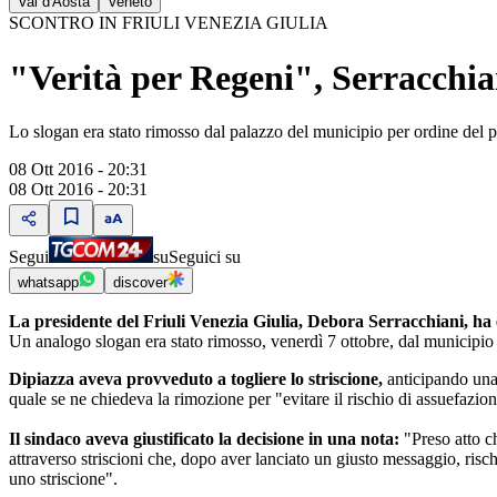
Val d'Aosta
Veneto
SCONTRO IN FRIULI VENEZIA GIULIA
"Verità per Regeni", Serracchian
Lo slogan era stato rimosso dal palazzo del municipio per ordine del pr
08 Ott 2016 - 20:31
08 Ott 2016 - 20:31
Segui
su
Seguici su
whatsapp
discover
La presidente del Friuli Venezia Giulia, Debora Serracchiani, ha
Un analogo slogan era stato rimosso, venerdì 7 ottobre, dal municipio di
Dipiazza aveva provveduto a togliere lo striscione,
anticipando una
quale se ne chiedeva la rimozione per "evitare il rischio di assuefazion
Il sindaco aveva giustificato la decisione in una nota:
"Preso atto c
attraverso striscioni che, dopo aver lanciato un giusto messaggio, risc
uno striscione".