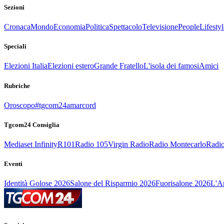
Sezioni
Cronaca
Mondo
Economia
Politica
Spettacolo
Televisione
People
Lifestyl
Speciali
Elezioni Italia
Elezioni estero
Grande Fratello
L'isola dei famosi
Amici
Rubriche
Oroscopo
#tgcom24amarcord
Tgcom24 Consiglia
Mediaset Infinity
R101
Radio 105
Virgin Radio
Radio Montecarlo
Radio
Eventi
Identità Golose 2026
Salone del Risparmio 2026
Fuorisalone 2026
L'Ar