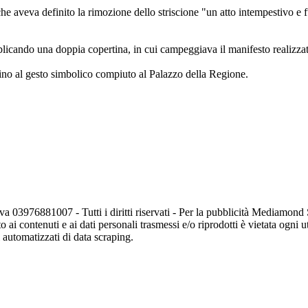
che aveva definito la rimozione dello striscione "un atto intempestivo e 
blicando una doppia copertina, in cui campeggiava il manifesto realizz
fino al gesto simbolico compiuto al Palazzo della Regione.
va 03976881007 - Tutti i diritti riservati - Per la pubblicità Mediamon
o ai contenuti e ai dati personali trasmessi e/o riprodotti è vietata ogni 
zi automatizzati di data scraping.