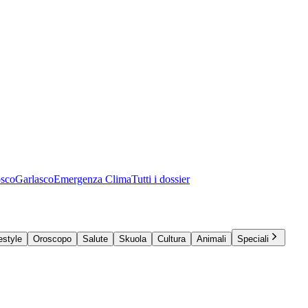
osco
Garlasco
Emergenza Clima
Tutti i dossier
estyle
Oroscopo
Salute
Skuola
Cultura
Animali
Speciali