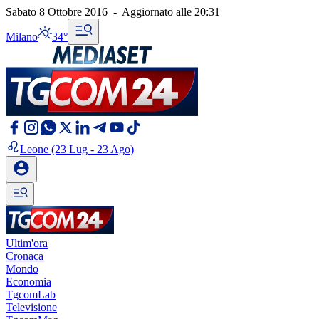
Sabato 8 Ottobre 2016
-
Aggiornato alle
20:31
Milano
34°
Leone
(23 Lug - 23 Ago)
Ultim'ora
Cronaca
Mondo
Economia
TgcomLab
Televisione