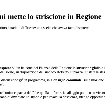
i mette lo striscione in Regione
imo cittadino di Trieste: una scelta che aveva fatto discutere
 esposto
su un balcone del Palazzo della Regione
lo striscione giallo 
 Trieste, su disposizione del sindaco Roberto Dipiazza. E' stata la stess
 discussione già in programma, in
Consiglio comunale
, sulla mozione
e".
he l'unica capacità del Pd è quella di fare sciacallaggio politico su vicen
hiano di diventare un simbolo per lavarsi la coscienza, ritengo opportuno