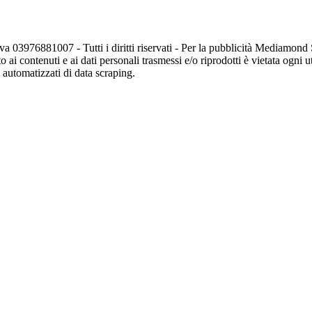
va 03976881007 - Tutti i diritti riservati - Per la pubblicità Mediamon
o ai contenuti e ai dati personali trasmessi e/o riprodotti è vietata ogni 
zi automatizzati di data scraping.