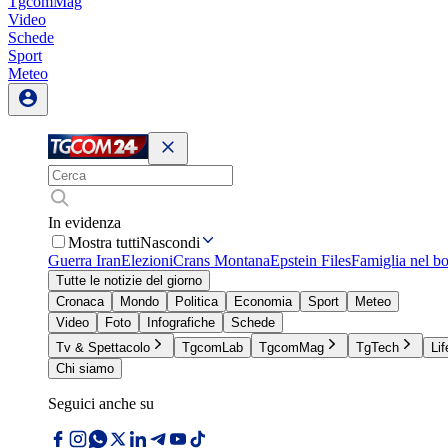
TgcomMag
Video
Schede
Sport
Meteo
In evidenza
Mostra tutti
Nascondi
Guerra Iran
Elezioni
Crans Montana
Epstein Files
Famiglia nel b
Tutte le notizie del giorno
Cronaca
Mondo
Politica
Economia
Sport
Meteo
Video
Foto
Infografiche
Schede
Tv & Spettacolo
TgcomLab
TgcomMag
TgTech
Lif
Chi siamo
Seguici anche su