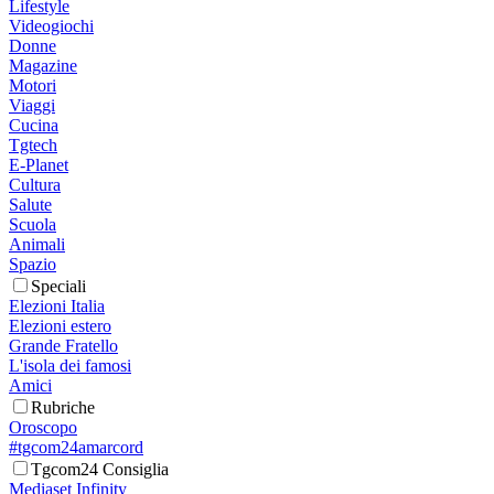
Lifestyle
Videogiochi
Donne
Magazine
Motori
Viaggi
Cucina
Tgtech
E-Planet
Cultura
Salute
Scuola
Animali
Spazio
Speciali
Elezioni Italia
Elezioni estero
Grande Fratello
L'isola dei famosi
Amici
Rubriche
Oroscopo
#tgcom24amarcord
Tgcom24 Consiglia
Mediaset Infinity