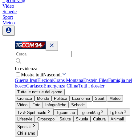
TgcomMag
Video
Schede
Sport
Meteo
In evidenza
Mostra tutti
Nascondi
Guerra Iran
Elezioni
Crans Montana
Epstein Files
Famiglia nel
bosco
Garlasco
Emergenza Clima
Tutti i dossier
Tutte le notizie del giorno
Cronaca
Mondo
Politica
Economia
Sport
Meteo
Video
Foto
Infografiche
Schede
Tv & Spettacolo
TgcomLab
TgcomMag
TgTech
Lifestyle
Oroscopo
Salute
Skuola
Cultura
Animali
Speciali
Chi siamo