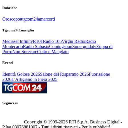
Rubriche
Oroscopo
#tgcom24amarcord
Tgcom24 Consiglia
Mediaset Infinity
R101
Radio 105
Virgin Radio
Radio
Montecarlo
Radio Subasio
Comingsoon
Superguidatv
Zuppa di
Porro
Non Sprecare
Cotto e Mangiato
Eventi
Identità Golose 2026
Salone del Risparmio 2026
Fuorisalone
2026
L'Artigiano in Fiera 2025
Seguici su
Copyright © 1999-
2026
RTI S.p.A. Business Digital -
P.Iva 03976881007 - Tutti i diritti riservati - Per la pubblicità