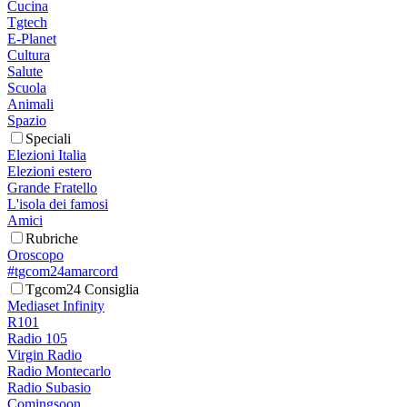
Cucina
Tgtech
E-Planet
Cultura
Salute
Scuola
Animali
Spazio
Speciali
Elezioni Italia
Elezioni estero
Grande Fratello
L'isola dei famosi
Amici
Rubriche
Oroscopo
#tgcom24amarcord
Tgcom24 Consiglia
Mediaset Infinity
R101
Radio 105
Virgin Radio
Radio Montecarlo
Radio Subasio
Comingsoon