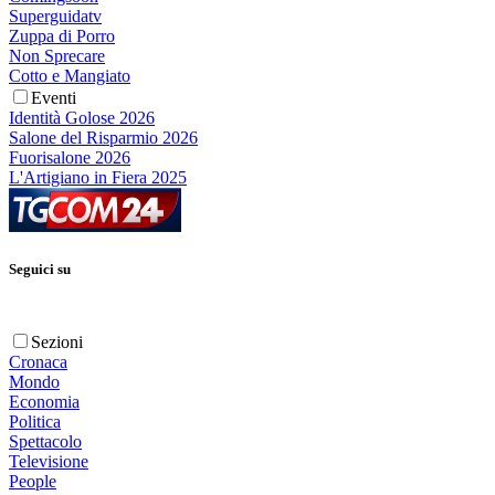
Superguidatv
Zuppa di Porro
Non Sprecare
Cotto e Mangiato
Eventi
Identità Golose 2026
Salone del Risparmio 2026
Fuorisalone 2026
L'Artigiano in Fiera 2025
Seguici su
Sezioni
Cronaca
Mondo
Economia
Politica
Spettacolo
Televisione
People