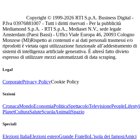
Copyright © 1999-
2026
RTI S.p.A. Business Digital -
P.Iva 03976881007 - Tutti i diritti riservati - Per la pubblicità
Mediamond S.p.A. - RTI S.p.A., Mediaset N.V., sede legale
Amsterdam (Paesi Bassi) - Uffici Viale Europa 46, 20093 Cologno
Monzese (MI)
Rispetto ai contenuti e ai dati personali trasmessi e/o
riprodotti è vietata ogni utilizzazione funzionale all’addestramento di
sistemi di intelligenza artificiale generativa. È altresì fatto divieto
espresso di utilizzare mezzi automatizzati di data scraping.
Legal
Corporate
Privacy Policy
Cookie Policy
Sezioni
Cronaca
Mondo
Economia
Politica
Spettacolo
Televisione
People
Lifestyl
Planet
Cultura
Salute
Scuola
Animali
Spazio
Speciali
Elezioni Italia
Elezioni estero
Grande Fratello
L'isola dei famosi
Amici