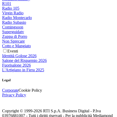
R101
Radio 105
Virgin Radio
Radio Montecarlo
Radio Subasio
Comingsoon
Superguidatv
Zuppa di Porro
Non Sprecare
Cotto e Mangiato
Eventi
Identità Golose 2026
Salone del Risparmio 2026
Fuorisalone 2026
L'Artigiano in Fiera 2025
Legal
Corporate
Cookie Policy
Privacy Policy
Copyright © 1999-
2026
RTI S.p.A. Business Digital - P.Iva
03976881007 - Tutti i diritti riservati - Per la pubblicità Mediamond