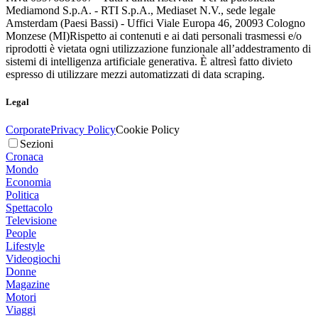
Mediamond S.p.A. - RTI S.p.A., Mediaset N.V., sede legale
Amsterdam (Paesi Bassi) - Uffici Viale Europa 46, 20093 Cologno
Monzese (MI)
Rispetto ai contenuti e ai dati personali trasmessi e/o
riprodotti è vietata ogni utilizzazione funzionale all’addestramento di
sistemi di intelligenza artificiale generativa. È altresì fatto divieto
espresso di utilizzare mezzi automatizzati di data scraping.
Legal
Corporate
Privacy Policy
Cookie Policy
Sezioni
Cronaca
Mondo
Economia
Politica
Spettacolo
Televisione
People
Lifestyle
Videogiochi
Donne
Magazine
Motori
Viaggi