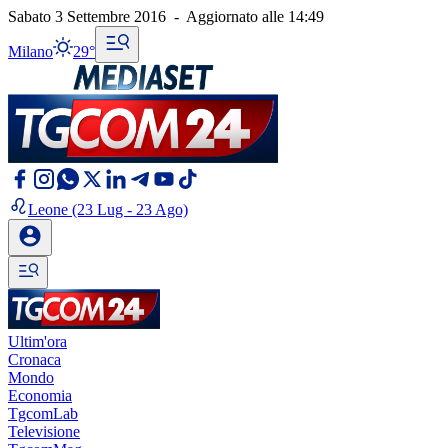
Sabato 3 Settembre 2016
-
Aggiornato alle
14:49
Milano
29°
Leone
(23 Lug - 23 Ago)
Ultim'ora
Cronaca
Mondo
Economia
TgcomLab
Televisione