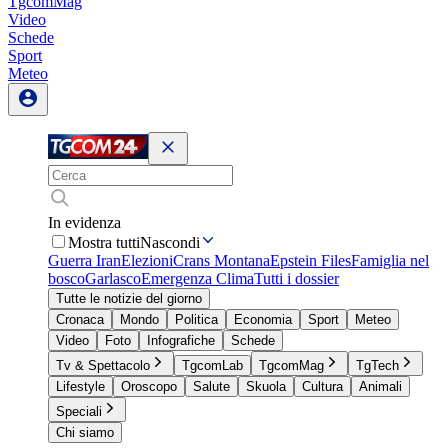
TgcomMag
Video
Schede
Sport
Meteo
In evidenza
Mostra tutti
Nascondi
Guerra Iran
Elezioni
Crans Montana
Epstein Files
Famiglia nel
bosco
Garlasco
Emergenza Clima
Tutti i dossier
Tutte le notizie del giorno
Cronaca
Mondo
Politica
Economia
Sport
Meteo
Video
Foto
Infografiche
Schede
Tv & Spettacolo
TgcomLab
TgcomMag
TgTech
Lifestyle
Oroscopo
Salute
Skuola
Cultura
Animali
Speciali
Chi siamo