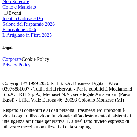
Non Sprecare
Cotto e Mangiato
Eventi
Identità Golose 2026
Salone del Risparmio 2026
Fuorisalone 2026
L'Artigiano in Fiera 2025
Legal
Corporate
Cookie Policy
Privacy Policy
Copyright © 1999-
2026
RTI S.p.A. Business Digital - P.Iva
03976881007 - Tutti i diritti riservati - Per la pubblicità Mediamond
S.p.A. - RTI S.p.A., Mediaset N.V., sede legale Amsterdam (Paesi
Bassi) - Uffici Viale Europa 46, 20093 Cologno Monzese (MI)
Rispetto ai contenuti e ai dati personali trasmessi e/o riprodotti è
vietata ogni utilizzazione funzionale all’addestramento di sistemi di
intelligenza artificiale generativa. È altresì fatto divieto espresso di
utilizzare mezzi automatizzati di data scraping.