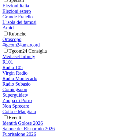
Speciali
Elezioni Italia
Elezioni estero
Grande Fratello
L'isola dei famosi
Amici
Rubriche
Oroscopo
#tgcom24amarcord
Tgcom24 Consiglia
Mediaset Infinity
R101
Radio 105
Virgin Radio
Radio Montecarlo
Radio Subasio
Comingsoon
Superguidatv
Zuppa di Porro
Non Sprecare
Cotto e Mangiato
Eventi
Identità Golose 2026
Salone del Risparmio 2026
Fuorisalone 2026