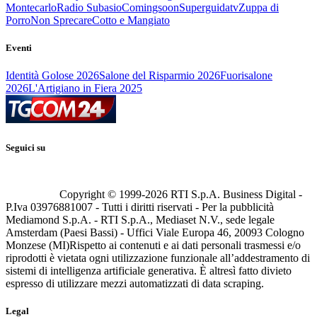
Montecarlo
Radio Subasio
Comingsoon
Superguidatv
Zuppa di
Porro
Non Sprecare
Cotto e Mangiato
Eventi
Identità Golose 2026
Salone del Risparmio 2026
Fuorisalone
2026
L'Artigiano in Fiera 2025
Seguici su
Copyright © 1999-
2026
RTI S.p.A. Business Digital -
P.Iva 03976881007 - Tutti i diritti riservati - Per la pubblicità
Mediamond S.p.A. - RTI S.p.A., Mediaset N.V., sede legale
Amsterdam (Paesi Bassi) - Uffici Viale Europa 46, 20093 Cologno
Monzese (MI)
Rispetto ai contenuti e ai dati personali trasmessi e/o
riprodotti è vietata ogni utilizzazione funzionale all’addestramento di
sistemi di intelligenza artificiale generativa. È altresì fatto divieto
espresso di utilizzare mezzi automatizzati di data scraping.
Legal