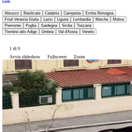
Lazio
Abruzzo
Basilicata
Calabria
Campania
Emilia Romagna
Friuli Venezia Giulia
Lazio
Liguria
Lombardia
Marche
Molise
Piemonte
Puglia
Sardegna
Sicilia
Toscana
Trentino alto Adige
Umbria
Val d'Aosta
Veneto
1
di 9
Avvia slideshow
Fullscreen
Zoom