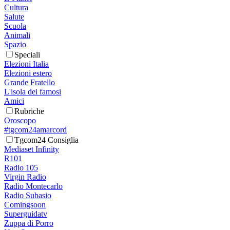
Cultura
Salute
Scuola
Animali
Spazio
Speciali
Elezioni Italia
Elezioni estero
Grande Fratello
L'isola dei famosi
Amici
Rubriche
Oroscopo
#tgcom24amarcord
Tgcom24 Consiglia
Mediaset Infinity
R101
Radio 105
Virgin Radio
Radio Montecarlo
Radio Subasio
Comingsoon
Superguidatv
Zuppa di Porro