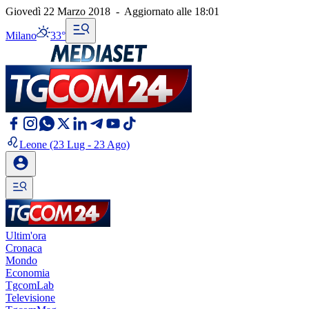
Giovedì 22 Marzo 2018
-
Aggiornato alle
18:01
Milano
33°
Leone
(23 Lug - 23 Ago)
Ultim'ora
Cronaca
Mondo
Economia
TgcomLab
Televisione