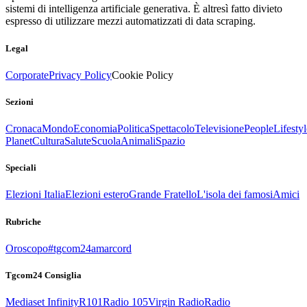
sistemi di intelligenza artificiale generativa. È altresì fatto divieto
espresso di utilizzare mezzi automatizzati di data scraping.
Legal
Corporate
Privacy Policy
Cookie Policy
Sezioni
Cronaca
Mondo
Economia
Politica
Spettacolo
Televisione
People
Lifestyl
Planet
Cultura
Salute
Scuola
Animali
Spazio
Speciali
Elezioni Italia
Elezioni estero
Grande Fratello
L'isola dei famosi
Amici
Rubriche
Oroscopo
#tgcom24amarcord
Tgcom24 Consiglia
Mediaset Infinity
R101
Radio 105
Virgin Radio
Radio