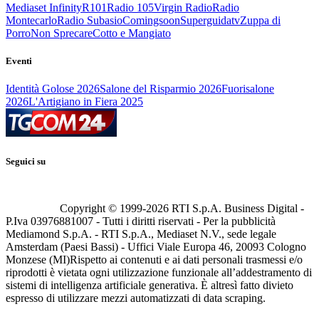
Mediaset Infinity
R101
Radio 105
Virgin Radio
Radio
Montecarlo
Radio Subasio
Comingsoon
Superguidatv
Zuppa di
Porro
Non Sprecare
Cotto e Mangiato
Eventi
Identità Golose 2026
Salone del Risparmio 2026
Fuorisalone
2026
L'Artigiano in Fiera 2025
Seguici su
Copyright © 1999-
2026
RTI S.p.A. Business Digital -
P.Iva 03976881007 - Tutti i diritti riservati - Per la pubblicità
Mediamond S.p.A. - RTI S.p.A., Mediaset N.V., sede legale
Amsterdam (Paesi Bassi) - Uffici Viale Europa 46, 20093 Cologno
Monzese (MI)
Rispetto ai contenuti e ai dati personali trasmessi e/o
riprodotti è vietata ogni utilizzazione funzionale all’addestramento di
sistemi di intelligenza artificiale generativa. È altresì fatto divieto
espresso di utilizzare mezzi automatizzati di data scraping.