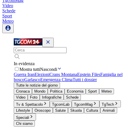
TgcomMag
Video
Schede
Sport
Meteo
In evidenza
Mostra tutti
Nascondi
Guerra Iran
Elezioni
Crans Montana
Epstein Files
Famiglia nel
bosco
Garlasco
Emergenza Clima
Tutti i dossier
Tutte le notizie del giorno
Cronaca
Mondo
Politica
Economia
Sport
Meteo
Video
Foto
Infografiche
Schede
Tv & Spettacolo
TgcomLab
TgcomMag
TgTech
Lifestyle
Oroscopo
Salute
Skuola
Cultura
Animali
Speciali
Chi siamo