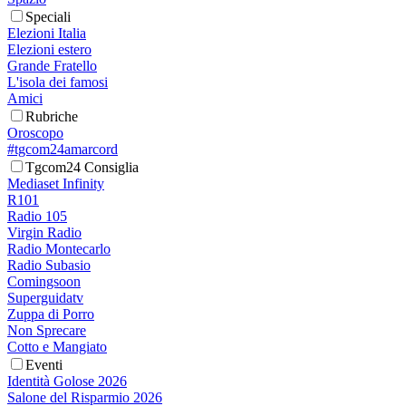
Speciali
Elezioni Italia
Elezioni estero
Grande Fratello
L'isola dei famosi
Amici
Rubriche
Oroscopo
#tgcom24amarcord
Tgcom24 Consiglia
Mediaset Infinity
R101
Radio 105
Virgin Radio
Radio Montecarlo
Radio Subasio
Comingsoon
Superguidatv
Zuppa di Porro
Non Sprecare
Cotto e Mangiato
Eventi
Identità Golose 2026
Salone del Risparmio 2026