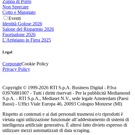
Zuppa di Porro
Non Sprecare
Cotto e Mangiato
Eventi
Identità Golose 2026
Salone del Risparmio 2026
Fuorisalone 2026
L'Artigiano in Fiera 2025
Legal
Corporate
Cookie Policy
Privacy Policy
Copyright © 1999-
2026
RTI S.p.A. Business Digital - P.Iva
03976881007 - Tutti i diritti riservati - Per la pubblicità Mediamond
S.p.A. - RTI S.p.A., Mediaset N.V., sede legale Amsterdam (Paesi
Bassi) - Uffici Viale Europa 46, 20093 Cologno Monzese (MI)
Rispetto ai contenuti e ai dati personali trasmessi e/o riprodotti è
vietata ogni utilizzazione funzionale all’addestramento di sistemi di
intelligenza artificiale generativa. È altresì fatto divieto espresso di
utilizzare mezzi automatizzati di data scraping.