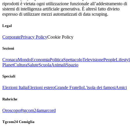
riprodotti è vietata ogni utilizzazione funzionale all’addestramento di
sistemi di intelligenza artificiale generativa. È altresì fatto divieto
espresso di utilizzare mezzi automatizzati di data scraping.
Legal
Corporate
Privacy Policy
Cookie Policy
Sezioni
Cronaca
Mondo
Economia
Politica
Spettacolo
Televisione
People
Lifestyl
Planet
Cultura
Salute
Scuola
Animali
Spazio
Speciali
Elezioni Italia
Elezioni estero
Grande Fratello
L'isola dei famosi
Amici
Rubriche
Oroscopo
#tgcom24amarcord
Tgcom24 Consiglia