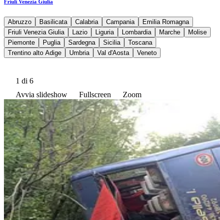
Friuli Venezia Giulia
Abruzzo
Basilicata
Calabria
Campania
Emilia Romagna
Friuli Venezia Giulia
Lazio
Liguria
Lombardia
Marche
Molise
Piemonte
Puglia
Sardegna
Sicilia
Toscana
Trentino alto Adige
Umbria
Val d'Aosta
Veneto
1
di 6
Avvia slideshow
Fullscreen
Zoom