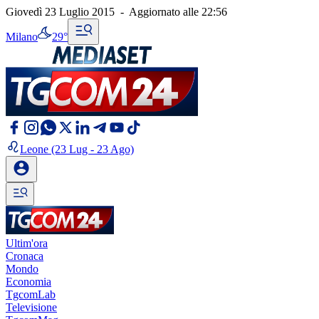
Giovedì 23 Luglio 2015
-
Aggiornato alle
22:56
Milano
29°
Leone
(23 Lug - 23 Ago)
Ultim'ora
Cronaca
Mondo
Economia
TgcomLab
Televisione