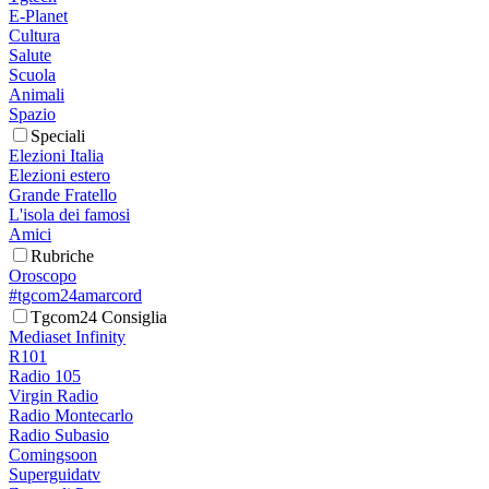
E-Planet
Cultura
Salute
Scuola
Animali
Spazio
Speciali
Elezioni Italia
Elezioni estero
Grande Fratello
L'isola dei famosi
Amici
Rubriche
Oroscopo
#tgcom24amarcord
Tgcom24 Consiglia
Mediaset Infinity
R101
Radio 105
Virgin Radio
Radio Montecarlo
Radio Subasio
Comingsoon
Superguidatv