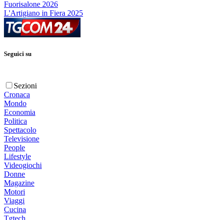
Fuorisalone 2026
L'Artigiano in Fiera 2025
Seguici su
Sezioni
Cronaca
Mondo
Economia
Politica
Spettacolo
Televisione
People
Lifestyle
Videogiochi
Donne
Magazine
Motori
Viaggi
Cucina
Tgtech