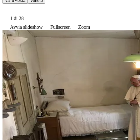
Val d'Aosta
Veneto
1
di 28
Avvia slideshow
Fullscreen
Zoom