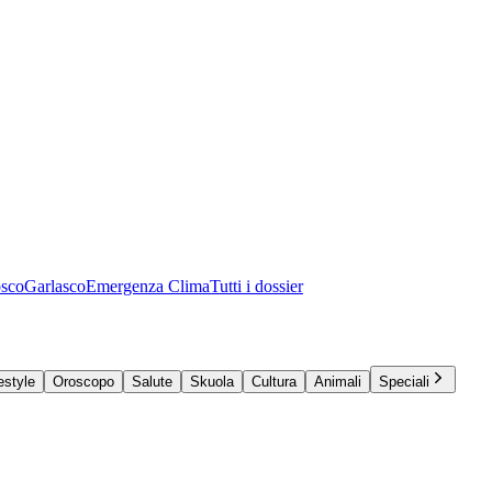
osco
Garlasco
Emergenza Clima
Tutti i dossier
estyle
Oroscopo
Salute
Skuola
Cultura
Animali
Speciali