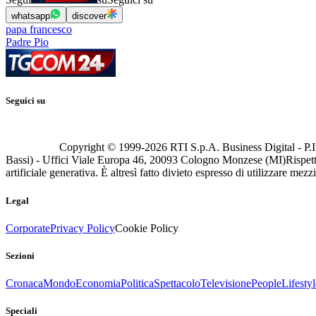
whatsapp
discover
papa francesco
Padre Pio
Seguici su
Copyright © 1999-
2026
RTI S.p.A. Business Digital - P.I
Bassi) - Uffici Viale Europa 46, 20093 Cologno Monzese (MI)
Rispett
artificiale generativa. È altresì fatto divieto espresso di utilizzare mez
Legal
Corporate
Privacy Policy
Cookie Policy
Sezioni
Cronaca
Mondo
Economia
Politica
Spettacolo
Televisione
People
Lifestyl
Speciali