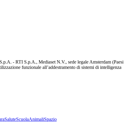
d S.p.A. - RTI S.p.A., Mediaset N.V., sede legale Amsterdam (Paesi
utilizzazione funzionale all’addestramento di sistemi di intelligenza
ura
Salute
Scuola
Animali
Spazio