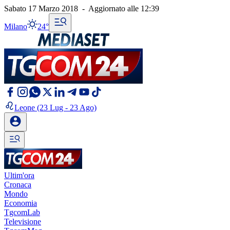
Sabato 17 Marzo 2018
-
Aggiornato alle
12:39
Milano
24°
Leone
(23 Lug - 23 Ago)
Ultim'ora
Cronaca
Mondo
Economia
TgcomLab
Televisione