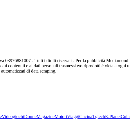
va 03976881007 - Tutti i diritti riservati - Per la pubblicità Mediamon
o ai contenuti e ai dati personali trasmessi e/o riprodotti è vietata ogni 
zi automatizzati di data scraping.
e
Videogiochi
Donne
Magazine
Motori
Viaggi
Cucina
Tgtech
E-Planet
Cult