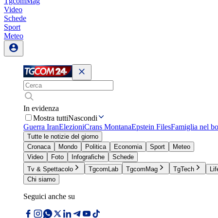
TgcomMag
Video
Schede
Sport
Meteo
In evidenza
Mostra tutti
Nascondi
Guerra Iran
Elezioni
Crans Montana
Epstein Files
Famiglia nel b
Tutte le notizie del giorno
Cronaca
Mondo
Politica
Economia
Sport
Meteo
Video
Foto
Infografiche
Schede
Tv & Spettacolo
TgcomLab
TgcomMag
TgTech
Lif
Chi siamo
Seguici anche su