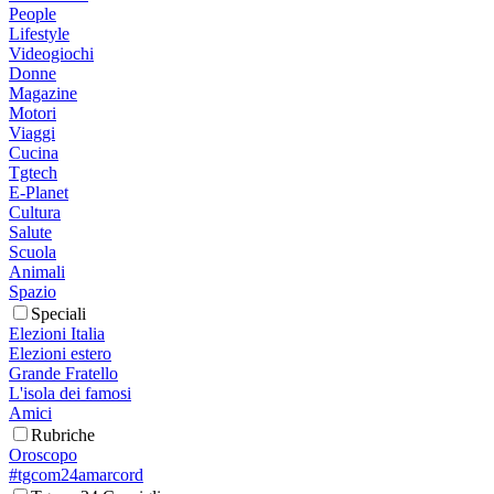
People
Lifestyle
Videogiochi
Donne
Magazine
Motori
Viaggi
Cucina
Tgtech
E-Planet
Cultura
Salute
Scuola
Animali
Spazio
Speciali
Elezioni Italia
Elezioni estero
Grande Fratello
L'isola dei famosi
Amici
Rubriche
Oroscopo
#tgcom24amarcord