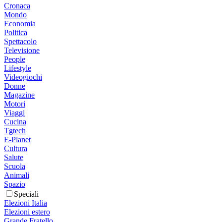
Cronaca
Mondo
Economia
Politica
Spettacolo
Televisione
People
Lifestyle
Videogiochi
Donne
Magazine
Motori
Viaggi
Cucina
Tgtech
E-Planet
Cultura
Salute
Scuola
Animali
Spazio
Speciali
Elezioni Italia
Elezioni estero
Grande Fratello