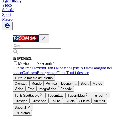
TgcomMag
Video
Schede
Sport
Meteo
In evidenza
Mostra tutti
Nascondi
Guerra Iran
Elezioni
Crans Montana
Epstein Files
Famiglia nel
bosco
Garlasco
Emergenza Clima
Tutti i dossier
Tutte le notizie del giorno
Cronaca
Mondo
Politica
Economia
Sport
Meteo
Video
Foto
Infografiche
Schede
Tv & Spettacolo
TgcomLab
TgcomMag
TgTech
Lifestyle
Oroscopo
Salute
Skuola
Cultura
Animali
Speciali
Chi siamo