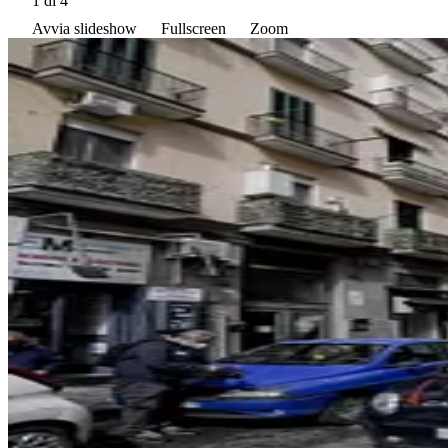
1
di 4
Avvia slideshow
Fullscreen
Zoom