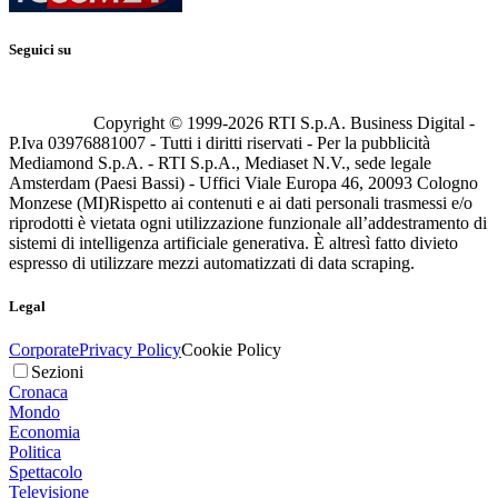
Seguici su
Copyright © 1999-
2026
RTI S.p.A. Business Digital -
P.Iva 03976881007 - Tutti i diritti riservati - Per la pubblicità
Mediamond S.p.A. - RTI S.p.A., Mediaset N.V., sede legale
Amsterdam (Paesi Bassi) - Uffici Viale Europa 46, 20093 Cologno
Monzese (MI)
Rispetto ai contenuti e ai dati personali trasmessi e/o
riprodotti è vietata ogni utilizzazione funzionale all’addestramento di
sistemi di intelligenza artificiale generativa. È altresì fatto divieto
espresso di utilizzare mezzi automatizzati di data scraping.
Legal
Corporate
Privacy Policy
Cookie Policy
Sezioni
Cronaca
Mondo
Economia
Politica
Spettacolo
Televisione