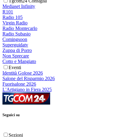
Tgcom24 Consiglia
Mediaset Infinity
R101
Radio 105
Virgin Radio
Radio Montecarlo
Radio Subasio
Comingsoon
Superguidatv
Zuppa di Porro
Non Sprecare
Cotto e Mangiato
Eventi
Identità Golose 2026
Salone del Risparmio 2026
Fuorisalone 2026
L'Artigiano in Fiera 2025
Seguici su
Sezioni