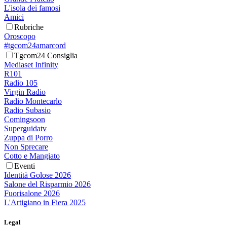
L'isola dei famosi
Amici
Rubriche
Oroscopo
#tgcom24amarcord
Tgcom24 Consiglia
Mediaset Infinity
R101
Radio 105
Virgin Radio
Radio Montecarlo
Radio Subasio
Comingsoon
Superguidatv
Zuppa di Porro
Non Sprecare
Cotto e Mangiato
Eventi
Identità Golose 2026
Salone del Risparmio 2026
Fuorisalone 2026
L'Artigiano in Fiera 2025
Legal