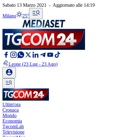
Sabato 13 Marzo 2021
-
Aggiornato alle
14:19
Milano
25°
Leone
(23 Lug - 23 Ago)
Ultim'ora
Cronaca
Mondo
Economia
TgcomLab
Televisione