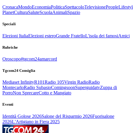
Cronaca
Mondo
Economia
Politica
Spettacolo
Televisione
People
Lifestyl
Planet
Cultura
Salute
Scuola
Animali
Spazio
Speciali
Elezioni Italia
Elezioni estero
Grande Fratello
L'isola dei famosi
Amici
Rubriche
Oroscopo
#tgcom24amarcord
Tgcom24 Consiglia
Mediaset Infinity
R101
Radio 105
Virgin Radio
Radio
Montecarlo
Radio Subasio
Comingsoon
Superguidatv
Zuppa di
Porro
Non Sprecare
Cotto e Mangiato
Eventi
Identità Golose 2026
Salone del Risparmio 2026
Fuorisalone
2026
L'Artigiano in Fiera 2025