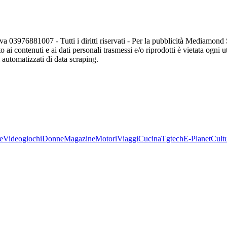
va 03976881007 - Tutti i diritti riservati - Per la pubblicità Mediamon
o ai contenuti e ai dati personali trasmessi e/o riprodotti è vietata ogni 
zi automatizzati di data scraping.
e
Videogiochi
Donne
Magazine
Motori
Viaggi
Cucina
Tgtech
E-Planet
Cult