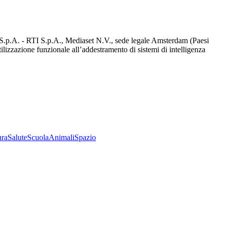
d S.p.A. - RTI S.p.A., Mediaset N.V., sede legale Amsterdam (Paesi
utilizzazione funzionale all’addestramento di sistemi di intelligenza
ura
Salute
Scuola
Animali
Spazio