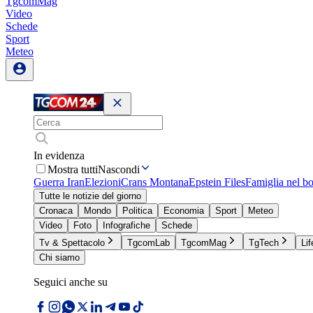
TgcomMag
Video
Schede
Sport
Meteo
In evidenza
Mostra tutti
Nascondi
Guerra Iran
Elezioni
Crans Montana
Epstein Files
Famiglia nel b
Tutte le notizie del giorno
Cronaca
Mondo
Politica
Economia
Sport
Meteo
Video
Foto
Infografiche
Schede
Tv & Spettacolo
TgcomLab
TgcomMag
TgTech
Lif
Chi siamo
Seguici anche su