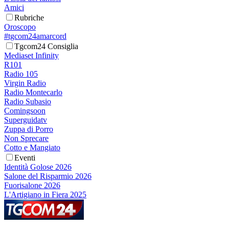
Amici
Rubriche
Oroscopo
#tgcom24amarcord
Tgcom24 Consiglia
Mediaset Infinity
R101
Radio 105
Virgin Radio
Radio Montecarlo
Radio Subasio
Comingsoon
Superguidatv
Zuppa di Porro
Non Sprecare
Cotto e Mangiato
Eventi
Identità Golose 2026
Salone del Risparmio 2026
Fuorisalone 2026
L'Artigiano in Fiera 2025