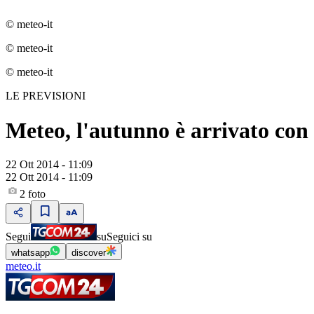
© meteo-it
© meteo-it
© meteo-it
LE PREVISIONI
Meteo, l'autunno è arrivato con
22 Ott 2014 - 11:09
22 Ott 2014 - 11:09
2
foto
Segui
su
Seguici su
whatsapp
discover
meteo.it