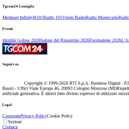
Tgcom24 Consiglia
Mediaset Infinity
R101
Radio 105
Virgin Radio
Radio Montecarlo
Radio
Eventi
Identità Golose 2026
Salone del Risparmio 2026
Fuorisalone 2026
L'Ar
Seguici su
Copyright © 1999-
2026
RTI S.p.A. Business Digital - P.I
Bassi) - Uffici Viale Europa 46, 20093 Cologno Monzese (MI)
Rispett
artificiale generativa. È altresì fatto divieto espresso di utilizzare mez
Legal
Corporate
Privacy Policy
Cookie Policy
Sezioni
Cronaca