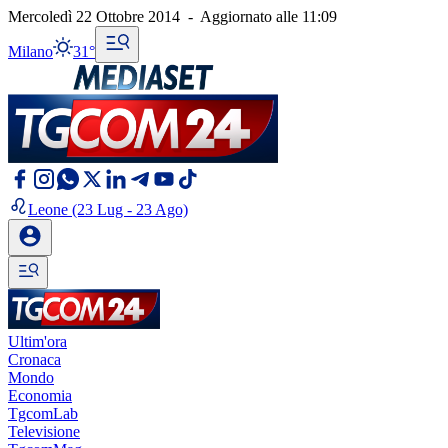
Mercoledì 22 Ottobre 2014
-
Aggiornato alle
11:09
Milano
31°
Leone
(23 Lug - 23 Ago)
Ultim'ora
Cronaca
Mondo
Economia
TgcomLab
Televisione