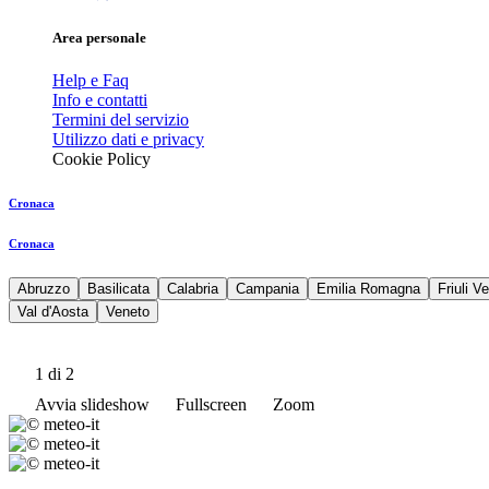
Area personale
Help e Faq
Info e contatti
Termini del servizio
Utilizzo dati e privacy
Cookie Policy
Cronaca
Cronaca
Abruzzo
Basilicata
Calabria
Campania
Emilia Romagna
Friuli V
Val d'Aosta
Veneto
1
di 2
Avvia slideshow
Fullscreen
Zoom