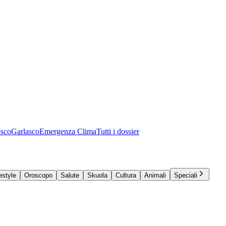
osco
Garlasco
Emergenza Clima
Tutti i dossier
estyle
Oroscopo
Salute
Skuola
Cultura
Animali
Speciali