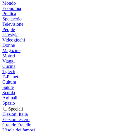
Mondo
Economia
Politica
Spettacolo
Televisione
People
Lifestyle
Videogiochi
Donne
Magazine
Motori
Viaggi
Cucina
Tgtech
E-Planet
Cultura
Salute
Scuola
Animali
Spazio
Speciali
Elezioni Italia
Elezioni estero
Grande Fratello
L'isola dei famosi