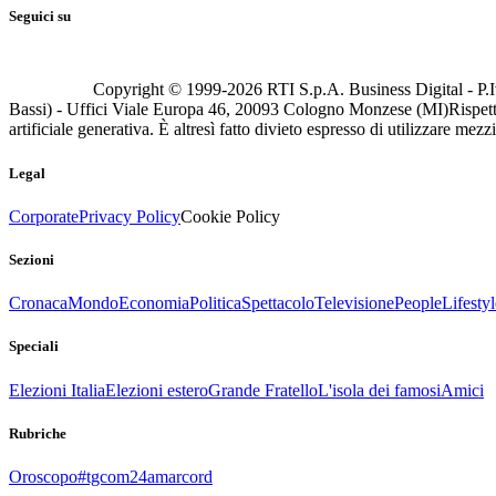
Seguici su
Copyright © 1999-
2026
RTI S.p.A. Business Digital - P.I
Bassi) - Uffici Viale Europa 46, 20093 Cologno Monzese (MI)
Rispett
artificiale generativa. È altresì fatto divieto espresso di utilizzare mez
Legal
Corporate
Privacy Policy
Cookie Policy
Sezioni
Cronaca
Mondo
Economia
Politica
Spettacolo
Televisione
People
Lifestyl
Speciali
Elezioni Italia
Elezioni estero
Grande Fratello
L'isola dei famosi
Amici
Rubriche
Oroscopo
#tgcom24amarcord