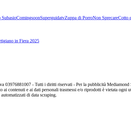
 Subasio
Comingsoon
Superguidatv
Zuppa di Porro
Non Sprecare
Cotto 
tigiano in Fiera 2025
va 03976881007 - Tutti i diritti riservati - Per la pubblicità Mediamon
o ai contenuti e ai dati personali trasmessi e/o riprodotti è vietata ogni 
zi automatizzati di data scraping.