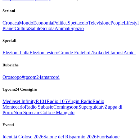
Sezioni
Cronaca
Mondo
Economia
Politica
Spettacolo
Televisione
People
Lifestyl
Planet
Cultura
Salute
Scuola
Animali
Spazio
Speciali
Elezioni Italia
Elezioni estero
Grande Fratello
L'isola dei famosi
Amici
Rubriche
Oroscopo
#tgcom24amarcord
Tgcom24 Consiglia
Mediaset Infinity
R101
Radio 105
Virgin Radio
Radio
Montecarlo
Radio Subasio
Comingsoon
Superguidatv
Zuppa di
Porro
Non Sprecare
Cotto e Mangiato
Eventi
Identità Golose 2026
Salone del Risparmio 2026
Fuorisalone