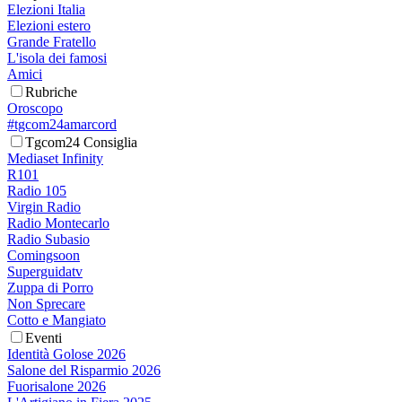
Elezioni Italia
Elezioni estero
Grande Fratello
L'isola dei famosi
Amici
Rubriche
Oroscopo
#tgcom24amarcord
Tgcom24 Consiglia
Mediaset Infinity
R101
Radio 105
Virgin Radio
Radio Montecarlo
Radio Subasio
Comingsoon
Superguidatv
Zuppa di Porro
Non Sprecare
Cotto e Mangiato
Eventi
Identità Golose 2026
Salone del Risparmio 2026
Fuorisalone 2026