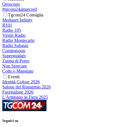
Oroscopo
#tgcom24amarcord
Tgcom24 Consiglia
Mediaset Infinity
R101
Radio 105
Virgin Radio
Radio Montecarlo
Radio Subasio
Comingsoon
Superguidatv
Zuppa di Porro
Non Sprecare
Cotto e Mangiato
Eventi
Identità Golose 2026
Salone del Risparmio 2026
Fuorisalone 2026
L'Artigiano in Fiera 2025
Seguici su