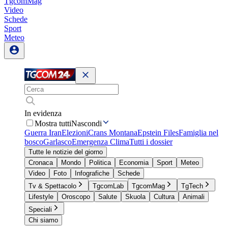
TgcomMag
Video
Schede
Sport
Meteo
In evidenza
Mostra tutti
Nascondi
Guerra Iran
Elezioni
Crans Montana
Epstein Files
Famiglia nel
bosco
Garlasco
Emergenza Clima
Tutti i dossier
Tutte le notizie del giorno
Cronaca
Mondo
Politica
Economia
Sport
Meteo
Video
Foto
Infografiche
Schede
Tv & Spettacolo
TgcomLab
TgcomMag
TgTech
Lifestyle
Oroscopo
Salute
Skuola
Cultura
Animali
Speciali
Chi siamo