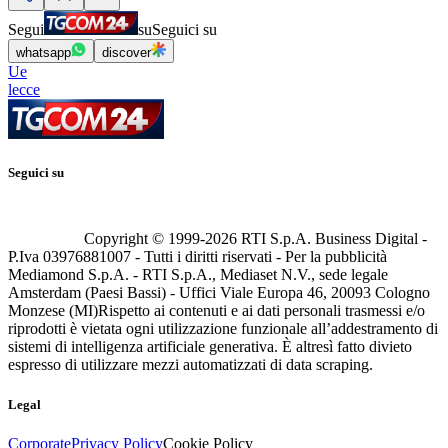
Segui
su
Seguici su
whatsapp
discover
Ue
lecce
Seguici su
Copyright © 1999-
2026
RTI S.p.A. Business Digital -
P.Iva 03976881007 - Tutti i diritti riservati - Per la pubblicità
Mediamond S.p.A. - RTI S.p.A., Mediaset N.V., sede legale
Amsterdam (Paesi Bassi) - Uffici Viale Europa 46, 20093 Cologno
Monzese (MI)
Rispetto ai contenuti e ai dati personali trasmessi e/o
riprodotti è vietata ogni utilizzazione funzionale all’addestramento di
sistemi di intelligenza artificiale generativa. È altresì fatto divieto
espresso di utilizzare mezzi automatizzati di data scraping.
Legal
Corporate
Privacy Policy
Cookie Policy