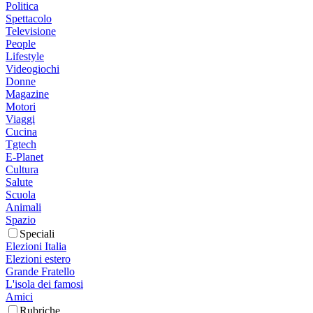
Politica
Spettacolo
Televisione
People
Lifestyle
Videogiochi
Donne
Magazine
Motori
Viaggi
Cucina
Tgtech
E-Planet
Cultura
Salute
Scuola
Animali
Spazio
Speciali
Elezioni Italia
Elezioni estero
Grande Fratello
L'isola dei famosi
Amici
Rubriche