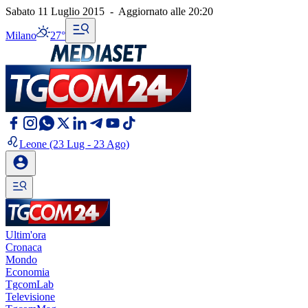
Sabato 11 Luglio 2015
-
Aggiornato alle
20:20
Milano
27°
Leone
(23 Lug - 23 Ago)
Ultim'ora
Cronaca
Mondo
Economia
TgcomLab
Televisione