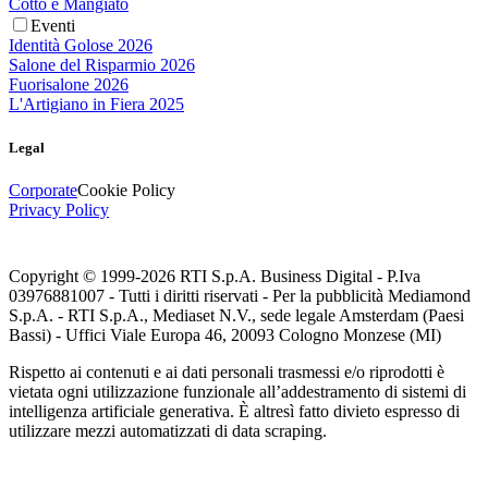
Cotto e Mangiato
Eventi
Identità Golose 2026
Salone del Risparmio 2026
Fuorisalone 2026
L'Artigiano in Fiera 2025
Legal
Corporate
Cookie Policy
Privacy Policy
Copyright © 1999-
2026
RTI S.p.A. Business Digital - P.Iva
03976881007 - Tutti i diritti riservati - Per la pubblicità Mediamond
S.p.A. - RTI S.p.A., Mediaset N.V., sede legale Amsterdam (Paesi
Bassi) - Uffici Viale Europa 46, 20093 Cologno Monzese (MI)
Rispetto ai contenuti e ai dati personali trasmessi e/o riprodotti è
vietata ogni utilizzazione funzionale all’addestramento di sistemi di
intelligenza artificiale generativa. È altresì fatto divieto espresso di
utilizzare mezzi automatizzati di data scraping.