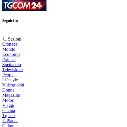
Seguici su
Sezioni
Cronaca
Mondo
Economia
Politica
Spettacolo
Televisione
People
Lifestyle
Videogiochi
Donne
Magazine
Motori
Viaggi
Cucina
Tgtech
E-Planet
Cultura