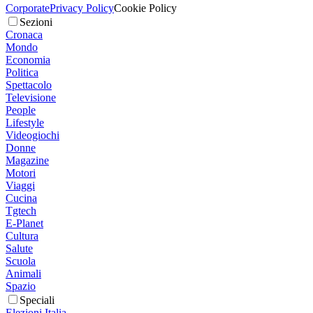
Corporate
Privacy Policy
Cookie Policy
Sezioni
Cronaca
Mondo
Economia
Politica
Spettacolo
Televisione
People
Lifestyle
Videogiochi
Donne
Magazine
Motori
Viaggi
Cucina
Tgtech
E-Planet
Cultura
Salute
Scuola
Animali
Spazio
Speciali
Elezioni Italia