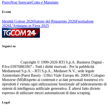
Porro
Non Sprecare
Cotto e Mangiato
Eventi
Identità Golose 2026
Salone del Risparmio 2026
Fuorisalone
2026
L'Artigiano in Fiera 2025
Seguici su
Copyright © 1999-
2026
RTI S.p.A. Business Digital -
P.Iva 03976881007 - Tutti i diritti riservati - Per la pubblicità
Mediamond S.p.A. - RTI S.p.A., Mediaset N.V., sede legale
Amsterdam (Paesi Bassi) - Uffici Viale Europa 46, 20093 Cologno
Monzese (MI)
Rispetto ai contenuti e ai dati personali trasmessi e/o
riprodotti è vietata ogni utilizzazione funzionale all’addestramento di
sistemi di intelligenza artificiale generativa. È altresì fatto divieto
espresso di utilizzare mezzi automatizzati di data scraping.
Legal