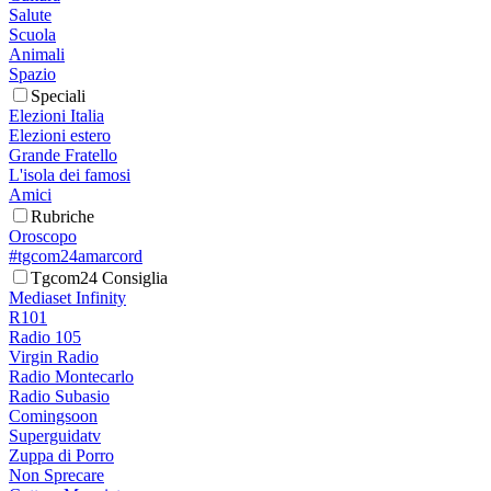
Salute
Scuola
Animali
Spazio
Speciali
Elezioni Italia
Elezioni estero
Grande Fratello
L'isola dei famosi
Amici
Rubriche
Oroscopo
#tgcom24amarcord
Tgcom24 Consiglia
Mediaset Infinity
R101
Radio 105
Virgin Radio
Radio Montecarlo
Radio Subasio
Comingsoon
Superguidatv
Zuppa di Porro
Non Sprecare