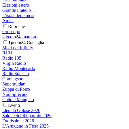
Elezioni estero
Grande Fratello
L'isola dei famosi
Amici
Rubriche
Oroscopo
#tgcom24amarcord
Tgcom24 Consiglia
Mediaset Infinity
R101
Radio 105
Virgin Radio
Radio Montecarlo
Radio Subasio
Comingsoon
Superguidatv
Zuppa di Porro
Non Sprecare
Cotto e Mangiato
Eventi
Identità Golose 2026
Salone del Risparmio 2026
Fuorisalone 2026
L'Artigiano in Fiera 2025