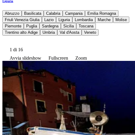
Liguria
Abruzzo
Basilicata
Calabria
Campania
Emilia Romagna
Friuli Venezia Giulia
Lazio
Liguria
Lombardia
Marche
Molise
Piemonte
Puglia
Sardegna
Sicilia
Toscana
Trentino alto Adige
Umbria
Val d'Aosta
Veneto
1
di 16
Avvia slideshow
Fullscreen
Zoom