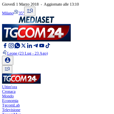
Giovedì 1 Marzo 2018
-
Aggiornato alle
13:10
Milano
35°
Leone
(23 Lug - 23 Ago)
Ultim'ora
Cronaca
Mondo
Economia
TgcomLab
Televisione