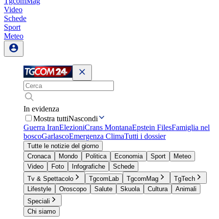
TgcomMag
Video
Schede
Sport
Meteo
In evidenza
Mostra tutti
Nascondi
Guerra Iran
Elezioni
Crans Montana
Epstein Files
Famiglia nel
bosco
Garlasco
Emergenza Clima
Tutti i dossier
Tutte le notizie del giorno
Cronaca
Mondo
Politica
Economia
Sport
Meteo
Video
Foto
Infografiche
Schede
Tv & Spettacolo
TgcomLab
TgcomMag
TgTech
Lifestyle
Oroscopo
Salute
Skuola
Cultura
Animali
Speciali
Chi siamo