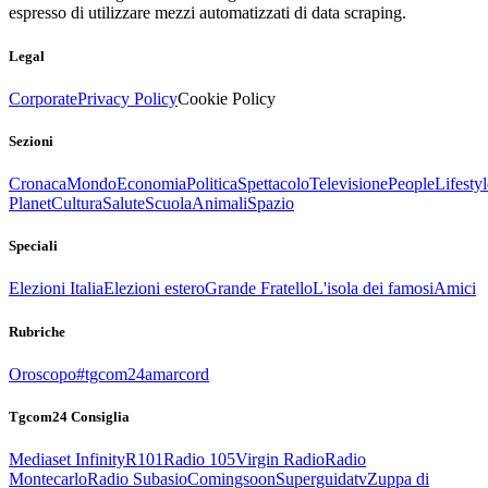
espresso di utilizzare mezzi automatizzati di data scraping.
Legal
Corporate
Privacy Policy
Cookie Policy
Sezioni
Cronaca
Mondo
Economia
Politica
Spettacolo
Televisione
People
Lifestyl
Planet
Cultura
Salute
Scuola
Animali
Spazio
Speciali
Elezioni Italia
Elezioni estero
Grande Fratello
L'isola dei famosi
Amici
Rubriche
Oroscopo
#tgcom24amarcord
Tgcom24 Consiglia
Mediaset Infinity
R101
Radio 105
Virgin Radio
Radio
Montecarlo
Radio Subasio
Comingsoon
Superguidatv
Zuppa di