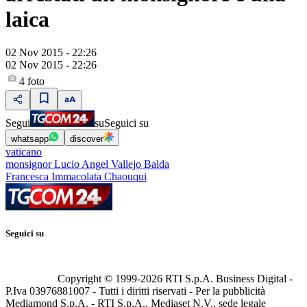
laica
02 Nov 2015 - 22:26
02 Nov 2015 - 22:26
4
foto
Segui
su
Seguici su
whatsapp
discover
vaticano
monsignor Lucio Angel Vallejo Balda
Francesca Immacolata Chaouqui
Seguici su
Copyright © 1999-
2026
RTI S.p.A. Business Digital -
P.Iva 03976881007 - Tutti i diritti riservati - Per la pubblicità
Mediamond S.p.A. - RTI S.p.A., Mediaset N.V., sede legale