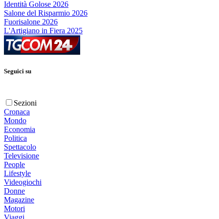
Identità Golose 2026
Salone del Risparmio 2026
Fuorisalone 2026
L'Artigiano in Fiera 2025
Seguici su
Sezioni
Cronaca
Mondo
Economia
Politica
Spettacolo
Televisione
People
Lifestyle
Videogiochi
Donne
Magazine
Motori
Viaggi