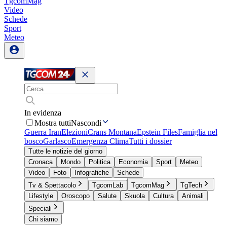
TgcomMag
Video
Schede
Sport
Meteo
In evidenza
Mostra tutti
Nascondi
Guerra Iran
Elezioni
Crans Montana
Epstein Files
Famiglia nel
bosco
Garlasco
Emergenza Clima
Tutti i dossier
Tutte le notizie del giorno
Cronaca
Mondo
Politica
Economia
Sport
Meteo
Video
Foto
Infografiche
Schede
Tv & Spettacolo
TgcomLab
TgcomMag
TgTech
Lifestyle
Oroscopo
Salute
Skuola
Cultura
Animali
Speciali
Chi siamo