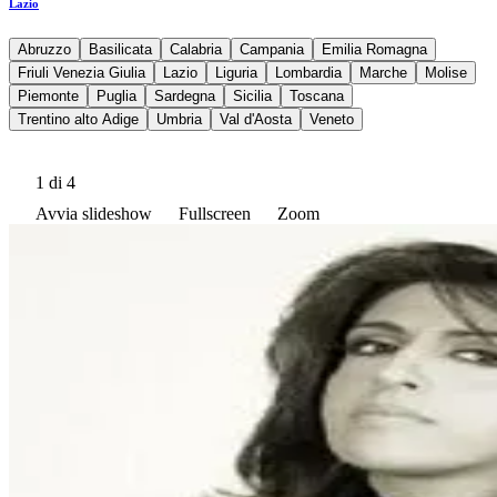
Lazio
Abruzzo
Basilicata
Calabria
Campania
Emilia Romagna
Friuli Venezia Giulia
Lazio
Liguria
Lombardia
Marche
Molise
Piemonte
Puglia
Sardegna
Sicilia
Toscana
Trentino alto Adige
Umbria
Val d'Aosta
Veneto
1
di 4
Avvia slideshow
Fullscreen
Zoom