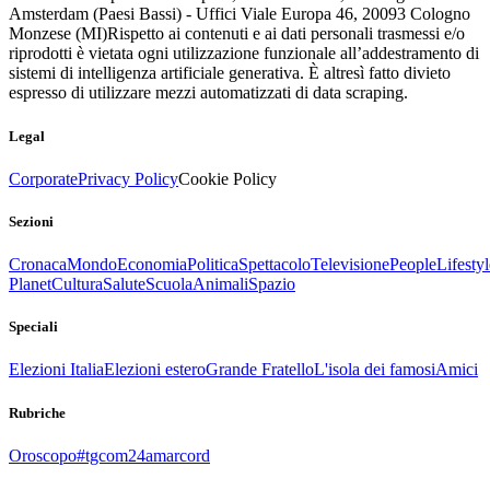
Amsterdam (Paesi Bassi) - Uffici Viale Europa 46, 20093 Cologno
Monzese (MI)
Rispetto ai contenuti e ai dati personali trasmessi e/o
riprodotti è vietata ogni utilizzazione funzionale all’addestramento di
sistemi di intelligenza artificiale generativa. È altresì fatto divieto
espresso di utilizzare mezzi automatizzati di data scraping.
Legal
Corporate
Privacy Policy
Cookie Policy
Sezioni
Cronaca
Mondo
Economia
Politica
Spettacolo
Televisione
People
Lifestyl
Planet
Cultura
Salute
Scuola
Animali
Spazio
Speciali
Elezioni Italia
Elezioni estero
Grande Fratello
L'isola dei famosi
Amici
Rubriche
Oroscopo
#tgcom24amarcord