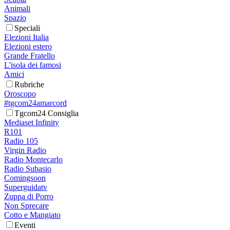
Animali
Spazio
Speciali
Elezioni Italia
Elezioni estero
Grande Fratello
L'isola dei famosi
Amici
Rubriche
Oroscopo
#tgcom24amarcord
Tgcom24 Consiglia
Mediaset Infinity
R101
Radio 105
Virgin Radio
Radio Montecarlo
Radio Subasio
Comingsoon
Superguidatv
Zuppa di Porro
Non Sprecare
Cotto e Mangiato
Eventi