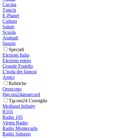
Cucina
Tgtech
E-Planet
Cultura
Salute
Scuola
Animali
Spazio
Speciali
Elezioni Italia
Elezioni estero
Grande Fratello
L'isola dei famosi
Amici
Rubriche
Oroscopo
#tgcom24amarcord
Tgcom24 Consiglia
Mediaset Infinity
R101
Radio 105
Virgin Radio
Radio Montecarlo
Radio Subasio