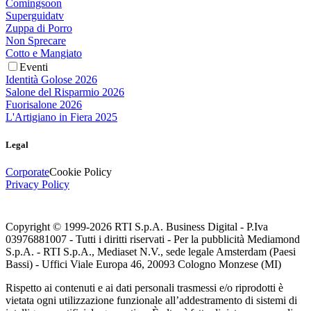
Comingsoon
Superguidatv
Zuppa di Porro
Non Sprecare
Cotto e Mangiato
Eventi
Identità Golose 2026
Salone del Risparmio 2026
Fuorisalone 2026
L'Artigiano in Fiera 2025
Legal
Corporate
Cookie Policy
Privacy Policy
Copyright © 1999-
2026
RTI S.p.A. Business Digital - P.Iva
03976881007 - Tutti i diritti riservati - Per la pubblicità Mediamond
S.p.A. - RTI S.p.A., Mediaset N.V., sede legale Amsterdam (Paesi
Bassi) - Uffici Viale Europa 46, 20093 Cologno Monzese (MI)
Rispetto ai contenuti e ai dati personali trasmessi e/o riprodotti è
vietata ogni utilizzazione funzionale all’addestramento di sistemi di