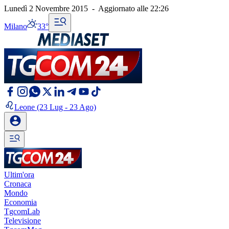
Lunedì 2 Novembre 2015
-
Aggiornato alle
22:26
Milano
33°
Leone
(23 Lug - 23 Ago)
Ultim'ora
Cronaca
Mondo
Economia
TgcomLab
Televisione