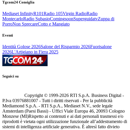
Tgcom24 Consiglia
Mediaset Infinity
R101
Radio 105
Virgin Radio
Radio
Montecarlo
Radio Subasio
Comingsoon
Superguidatv
Zuppa di
Porro
Non Sprecare
Cotto e Mangiato
Eventi
Identità Golose 2026
Salone del Risparmio 2026
Fuorisalone
2026
L'Artigiano in Fiera 2025
Seguici su
Copyright © 1999-
2026
RTI S.p.A. Business Digital -
P.Iva 03976881007 - Tutti i diritti riservati - Per la pubblicità
Mediamond S.p.A. - RTI S.p.A., Mediaset N.V., sede legale
Amsterdam (Paesi Bassi) - Uffici Viale Europa 46, 20093 Cologno
Monzese (MI)
Rispetto ai contenuti e ai dati personali trasmessi e/o
riprodotti è vietata ogni utilizzazione funzionale all’addestramento di
sistemi di intelligenza artificiale generativa. È altresì fatto divieto