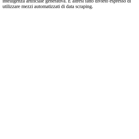
intelligenza artificiale generativa. È altresì fatto divieto espresso di
utilizzare mezzi automatizzati di data scraping.