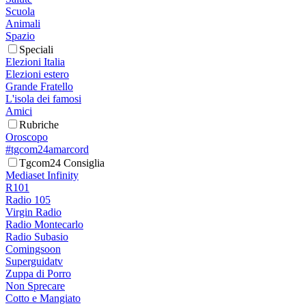
Scuola
Animali
Spazio
Speciali
Elezioni Italia
Elezioni estero
Grande Fratello
L'isola dei famosi
Amici
Rubriche
Oroscopo
#tgcom24amarcord
Tgcom24 Consiglia
Mediaset Infinity
R101
Radio 105
Virgin Radio
Radio Montecarlo
Radio Subasio
Comingsoon
Superguidatv
Zuppa di Porro
Non Sprecare
Cotto e Mangiato