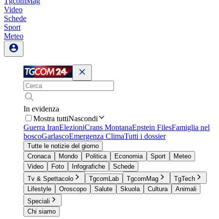
TgcomMag
Video
Schede
Sport
Meteo
In evidenza
Mostra tutti
Nascondi
Guerra Iran
Elezioni
Crans Montana
Epstein Files
Famiglia nel
bosco
Garlasco
Emergenza Clima
Tutti i dossier
Tutte le notizie del giorno
Cronaca
Mondo
Politica
Economia
Sport
Meteo
Video
Foto
Infografiche
Schede
Tv & Spettacolo
TgcomLab
TgcomMag
TgTech
Lifestyle
Oroscopo
Salute
Skuola
Cultura
Animali
Speciali
Chi siamo