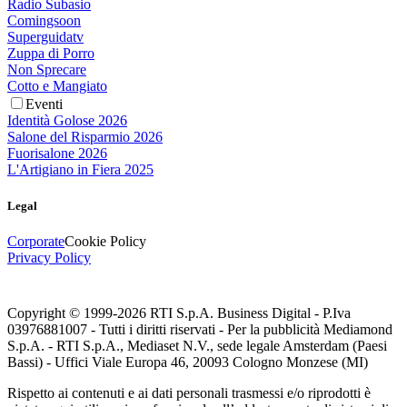
Radio Subasio
Comingsoon
Superguidatv
Zuppa di Porro
Non Sprecare
Cotto e Mangiato
Eventi
Identità Golose 2026
Salone del Risparmio 2026
Fuorisalone 2026
L'Artigiano in Fiera 2025
Legal
Corporate
Cookie Policy
Privacy Policy
Copyright © 1999-
2026
RTI S.p.A. Business Digital - P.Iva
03976881007 - Tutti i diritti riservati - Per la pubblicità Mediamond
S.p.A. - RTI S.p.A., Mediaset N.V., sede legale Amsterdam (Paesi
Bassi) - Uffici Viale Europa 46, 20093 Cologno Monzese (MI)
Rispetto ai contenuti e ai dati personali trasmessi e/o riprodotti è