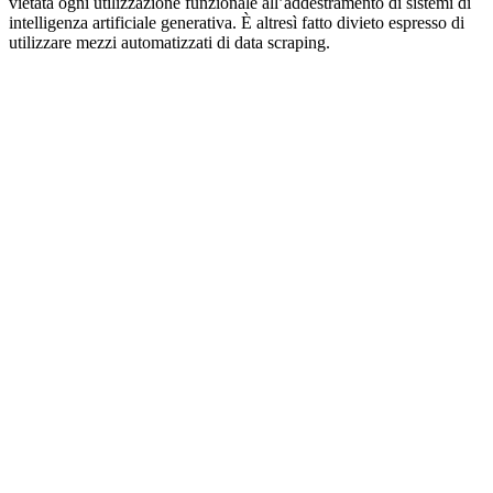
vietata ogni utilizzazione funzionale all’addestramento di sistemi di
intelligenza artificiale generativa. È altresì fatto divieto espresso di
utilizzare mezzi automatizzati di data scraping.