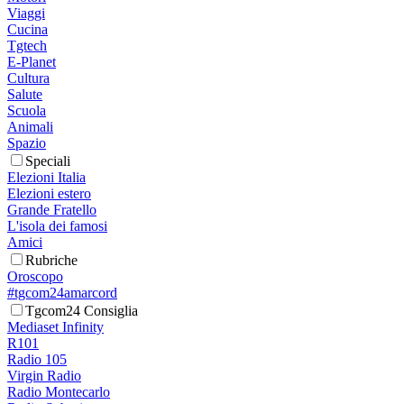
Viaggi
Cucina
Tgtech
E-Planet
Cultura
Salute
Scuola
Animali
Spazio
Speciali
Elezioni Italia
Elezioni estero
Grande Fratello
L'isola dei famosi
Amici
Rubriche
Oroscopo
#tgcom24amarcord
Tgcom24 Consiglia
Mediaset Infinity
R101
Radio 105
Virgin Radio
Radio Montecarlo