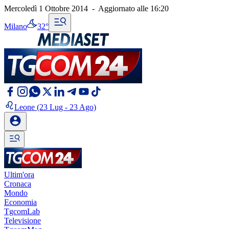
Mercoledì 1 Ottobre 2014
-
Aggiornato alle
16:20
Milano
32°
Leone
(23 Lug - 23 Ago)
Ultim'ora
Cronaca
Mondo
Economia
TgcomLab
Televisione