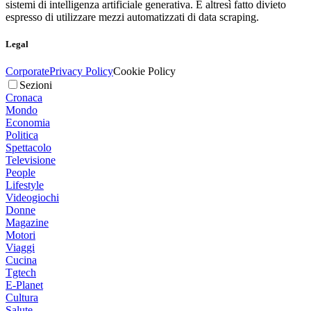
sistemi di intelligenza artificiale generativa. È altresì fatto divieto
espresso di utilizzare mezzi automatizzati di data scraping.
Legal
Corporate
Privacy Policy
Cookie Policy
Sezioni
Cronaca
Mondo
Economia
Politica
Spettacolo
Televisione
People
Lifestyle
Videogiochi
Donne
Magazine
Motori
Viaggi
Cucina
Tgtech
E-Planet
Cultura
Salute