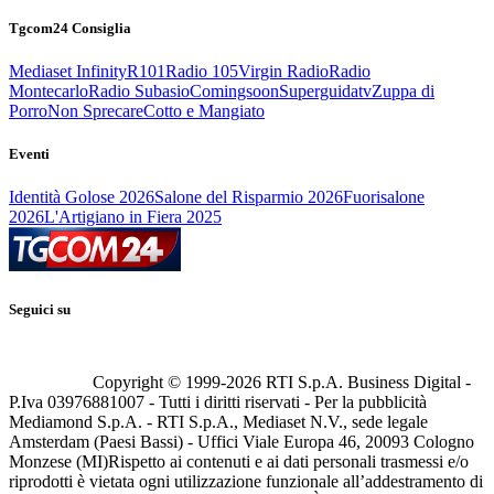
Tgcom24 Consiglia
Mediaset Infinity
R101
Radio 105
Virgin Radio
Radio
Montecarlo
Radio Subasio
Comingsoon
Superguidatv
Zuppa di
Porro
Non Sprecare
Cotto e Mangiato
Eventi
Identità Golose 2026
Salone del Risparmio 2026
Fuorisalone
2026
L'Artigiano in Fiera 2025
Seguici su
Copyright © 1999-
2026
RTI S.p.A. Business Digital -
P.Iva 03976881007 - Tutti i diritti riservati - Per la pubblicità
Mediamond S.p.A. - RTI S.p.A., Mediaset N.V., sede legale
Amsterdam (Paesi Bassi) - Uffici Viale Europa 46, 20093 Cologno
Monzese (MI)
Rispetto ai contenuti e ai dati personali trasmessi e/o
riprodotti è vietata ogni utilizzazione funzionale all’addestramento di