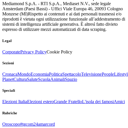
Mediamond S.p.A. - RTI S.p.A., Mediaset N.V., sede legale
Amsterdam (Paesi Bassi) - Uffici Viale Europa 46, 20093 Cologno
Monzese (MI)
Rispetto ai contenuti e ai dati personali trasmessi e/o
riprodotti è vietata ogni utilizzazione funzionale all’addestramento di
sistemi di intelligenza artificiale generativa. È altresì fatto divieto
espresso di utilizzare mezzi automatizzati di data scraping.
Legal
Corporate
Privacy Policy
Cookie Policy
Sezioni
Cronaca
Mondo
Economia
Politica
Spettacolo
Televisione
People
Lifestyl
Planet
Cultura
Salute
Scuola
Animali
Spazio
Speciali
Elezioni Italia
Elezioni estero
Grande Fratello
L'isola dei famosi
Amici
Rubriche
Oroscopo
#tgcom24amarcord