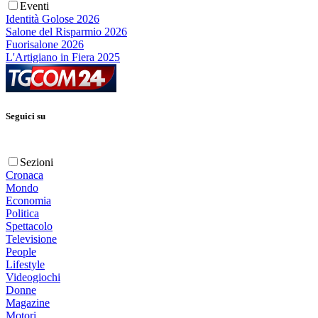
Eventi
Identità Golose 2026
Salone del Risparmio 2026
Fuorisalone 2026
L'Artigiano in Fiera 2025
Seguici su
Sezioni
Cronaca
Mondo
Economia
Politica
Spettacolo
Televisione
People
Lifestyle
Videogiochi
Donne
Magazine
Motori