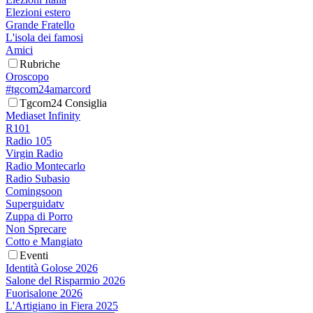
Elezioni estero
Grande Fratello
L'isola dei famosi
Amici
Rubriche
Oroscopo
#tgcom24amarcord
Tgcom24 Consiglia
Mediaset Infinity
R101
Radio 105
Virgin Radio
Radio Montecarlo
Radio Subasio
Comingsoon
Superguidatv
Zuppa di Porro
Non Sprecare
Cotto e Mangiato
Eventi
Identità Golose 2026
Salone del Risparmio 2026
Fuorisalone 2026
L'Artigiano in Fiera 2025