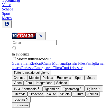
TgcomMag
Video
Schede
Sport
Meteo
In evidenza
Mostra tutti
Nascondi
Guerra Iran
Elezioni
Crans Montana
Epstein Files
Famiglia nel
bosco
Garlasco
Emergenza Clima
Tutti i dossier
Tutte le notizie del giorno
Cronaca
Mondo
Politica
Economia
Sport
Meteo
Video
Foto
Infografiche
Schede
Tv & Spettacolo
TgcomLab
TgcomMag
TgTech
Lifestyle
Oroscopo
Salute
Skuola
Cultura
Animali
Speciali
Chi siamo