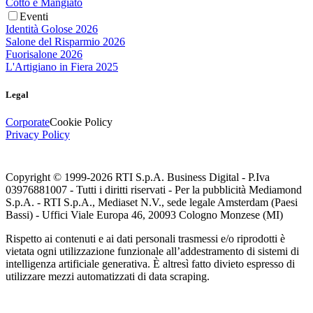
Cotto e Mangiato
Eventi
Identità Golose 2026
Salone del Risparmio 2026
Fuorisalone 2026
L'Artigiano in Fiera 2025
Legal
Corporate
Cookie Policy
Privacy Policy
Copyright © 1999-
2026
RTI S.p.A. Business Digital - P.Iva
03976881007 - Tutti i diritti riservati - Per la pubblicità Mediamond
S.p.A. - RTI S.p.A., Mediaset N.V., sede legale Amsterdam (Paesi
Bassi) - Uffici Viale Europa 46, 20093 Cologno Monzese (MI)
Rispetto ai contenuti e ai dati personali trasmessi e/o riprodotti è
vietata ogni utilizzazione funzionale all’addestramento di sistemi di
intelligenza artificiale generativa. È altresì fatto divieto espresso di
utilizzare mezzi automatizzati di data scraping.