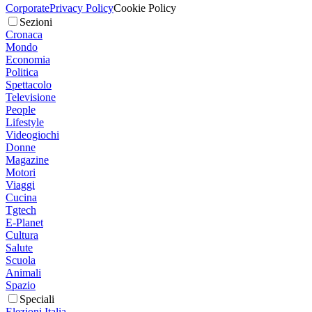
Corporate
Privacy Policy
Cookie Policy
Sezioni
Cronaca
Mondo
Economia
Politica
Spettacolo
Televisione
People
Lifestyle
Videogiochi
Donne
Magazine
Motori
Viaggi
Cucina
Tgtech
E-Planet
Cultura
Salute
Scuola
Animali
Spazio
Speciali
Elezioni Italia