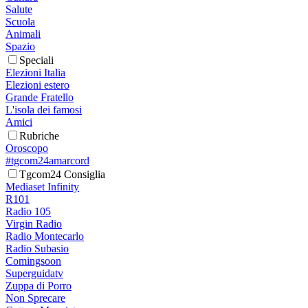
Salute
Scuola
Animali
Spazio
Speciali
Elezioni Italia
Elezioni estero
Grande Fratello
L'isola dei famosi
Amici
Rubriche
Oroscopo
#tgcom24amarcord
Tgcom24 Consiglia
Mediaset Infinity
R101
Radio 105
Virgin Radio
Radio Montecarlo
Radio Subasio
Comingsoon
Superguidatv
Zuppa di Porro
Non Sprecare