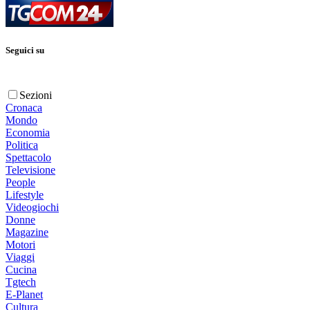
Seguici su
Sezioni
Cronaca
Mondo
Economia
Politica
Spettacolo
Televisione
People
Lifestyle
Videogiochi
Donne
Magazine
Motori
Viaggi
Cucina
Tgtech
E-Planet
Cultura