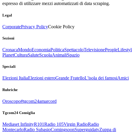
espresso di utilizzare mezzi automatizzati di data scraping.
Legal
Corporate
Privacy Policy
Cookie Policy
Sezioni
Cronaca
Mondo
Economia
Politica
Spettacolo
Televisione
People
Lifestyl
Planet
Cultura
Salute
Scuola
Animali
Spazio
Speciali
Elezioni Italia
Elezioni estero
Grande Fratello
L'isola dei famosi
Amici
Rubriche
Oroscopo
#tgcom24amarcord
Tgcom24 Consiglia
Mediaset Infinity
R101
Radio 105
Virgin Radio
Radio
Montecarlo
Radio Subasio
Comingsoon
Superguidatv
Zuppa di