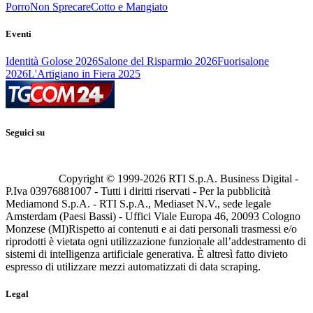
Porro
Non Sprecare
Cotto e Mangiato
Eventi
Identità Golose 2026
Salone del Risparmio 2026
Fuorisalone
2026
L'Artigiano in Fiera 2025
Seguici su
Copyright © 1999-
2026
RTI S.p.A. Business Digital -
P.Iva 03976881007 - Tutti i diritti riservati - Per la pubblicità
Mediamond S.p.A. - RTI S.p.A., Mediaset N.V., sede legale
Amsterdam (Paesi Bassi) - Uffici Viale Europa 46, 20093 Cologno
Monzese (MI)
Rispetto ai contenuti e ai dati personali trasmessi e/o
riprodotti è vietata ogni utilizzazione funzionale all’addestramento di
sistemi di intelligenza artificiale generativa. È altresì fatto divieto
espresso di utilizzare mezzi automatizzati di data scraping.
Legal