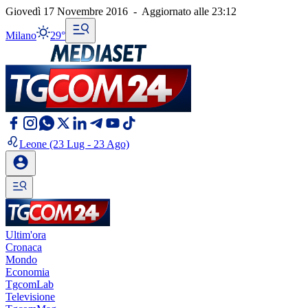
Giovedì 17 Novembre 2016
-
Aggiornato alle
23:12
Milano
29°
Leone
(23 Lug - 23 Ago)
Ultim'ora
Cronaca
Mondo
Economia
TgcomLab
Televisione