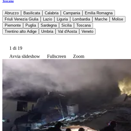
Toscana
Abruzzo
Basilicata
Calabria
Campania
Emilia Romagna
Friuli Venezia Giulia
Lazio
Liguria
Lombardia
Marche
Molise
Piemonte
Puglia
Sardegna
Sicilia
Toscana
Trentino alto Adige
Umbria
Val d'Aosta
Veneto
1
di 19
Avvia slideshow
Fullscreen
Zoom