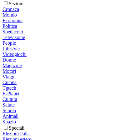
Sezioni
Cronaca
Mondo
Economia
Politica
Spettacolo
Televisione
People
Lifestyle
Videogiochi
Donne
Magazine
Motori
Viaggi
Cucina
Tgtech
E-Planet
Cultura
Salute
Scuola
Animali
Spazio
Speciali
Elezioni Italia
Elezioni estero