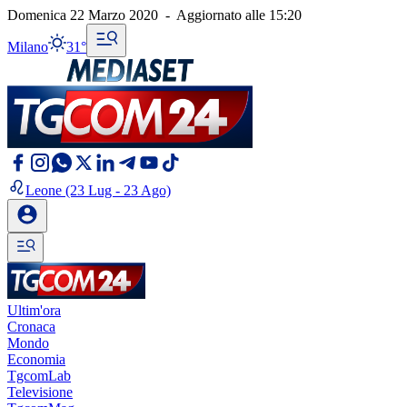
Domenica 22 Marzo 2020
-
Aggiornato alle
15:20
Milano
31°
Leone
(23 Lug - 23 Ago)
Ultim'ora
Cronaca
Mondo
Economia
TgcomLab
Televisione