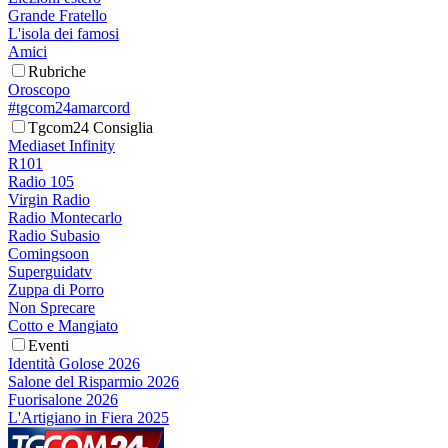
Grande Fratello
L'isola dei famosi
Amici
Rubriche
Oroscopo
#tgcom24amarcord
Tgcom24 Consiglia
Mediaset Infinity
R101
Radio 105
Virgin Radio
Radio Montecarlo
Radio Subasio
Comingsoon
Superguidatv
Zuppa di Porro
Non Sprecare
Cotto e Mangiato
Eventi
Identità Golose 2026
Salone del Risparmio 2026
Fuorisalone 2026
L'Artigiano in Fiera 2025