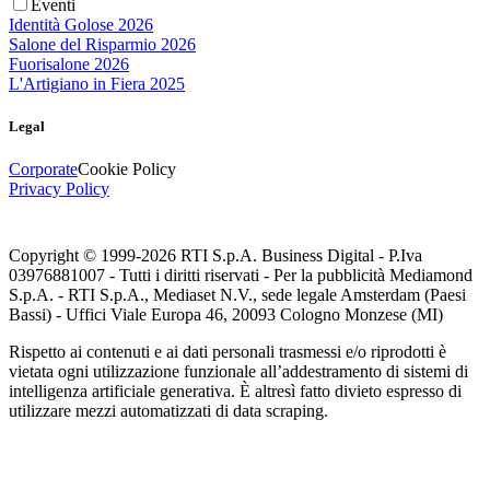
Eventi
Identità Golose 2026
Salone del Risparmio 2026
Fuorisalone 2026
L'Artigiano in Fiera 2025
Legal
Corporate
Cookie Policy
Privacy Policy
Copyright © 1999-
2026
RTI S.p.A. Business Digital - P.Iva
03976881007 - Tutti i diritti riservati - Per la pubblicità Mediamond
S.p.A. - RTI S.p.A., Mediaset N.V., sede legale Amsterdam (Paesi
Bassi) - Uffici Viale Europa 46, 20093 Cologno Monzese (MI)
Rispetto ai contenuti e ai dati personali trasmessi e/o riprodotti è
vietata ogni utilizzazione funzionale all’addestramento di sistemi di
intelligenza artificiale generativa. È altresì fatto divieto espresso di
utilizzare mezzi automatizzati di data scraping.