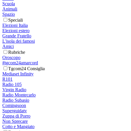
Scuola
Animali
Spazio
Speciali
Elezioni Italia
Elezioni estero
Grande Fratello
L'isola dei famosi
Amici
Rubriche
Oroscopo
#tgcom24amarcord
Tgcom24 Consiglia
Mediaset Infinity
R101
Radio 105
Virgin Radio
Radio Montecarlo
Radio Subasio
Comingsoon
Superguidatv
Zuppa di Porro
Non Sprecare
Cotto e Mangiato