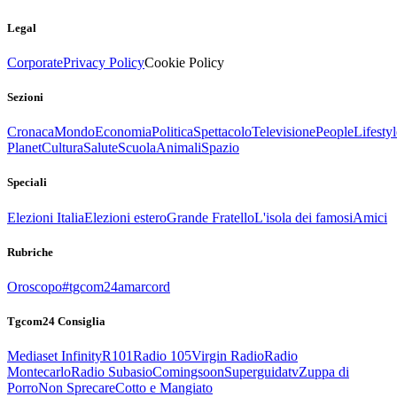
Legal
Corporate
Privacy Policy
Cookie Policy
Sezioni
Cronaca
Mondo
Economia
Politica
Spettacolo
Televisione
People
Lifestyl
Planet
Cultura
Salute
Scuola
Animali
Spazio
Speciali
Elezioni Italia
Elezioni estero
Grande Fratello
L'isola dei famosi
Amici
Rubriche
Oroscopo
#tgcom24amarcord
Tgcom24 Consiglia
Mediaset Infinity
R101
Radio 105
Virgin Radio
Radio
Montecarlo
Radio Subasio
Comingsoon
Superguidatv
Zuppa di
Porro
Non Sprecare
Cotto e Mangiato