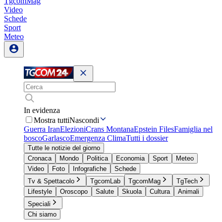
TgcomMag
Video
Schede
Sport
Meteo
In evidenza
Mostra tutti
Nascondi
Guerra Iran
Elezioni
Crans Montana
Epstein Files
Famiglia nel
bosco
Garlasco
Emergenza Clima
Tutti i dossier
Tutte le notizie del giorno
Cronaca
Mondo
Politica
Economia
Sport
Meteo
Video
Foto
Infografiche
Schede
Tv & Spettacolo
TgcomLab
TgcomMag
TgTech
Lifestyle
Oroscopo
Salute
Skuola
Cultura
Animali
Speciali
Chi siamo