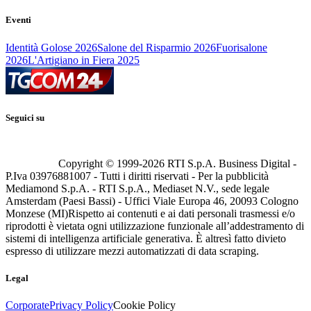
Eventi
Identità Golose 2026
Salone del Risparmio 2026
Fuorisalone
2026
L'Artigiano in Fiera 2025
Seguici su
Copyright © 1999-
2026
RTI S.p.A. Business Digital -
P.Iva 03976881007 - Tutti i diritti riservati - Per la pubblicità
Mediamond S.p.A. - RTI S.p.A., Mediaset N.V., sede legale
Amsterdam (Paesi Bassi) - Uffici Viale Europa 46, 20093 Cologno
Monzese (MI)
Rispetto ai contenuti e ai dati personali trasmessi e/o
riprodotti è vietata ogni utilizzazione funzionale all’addestramento di
sistemi di intelligenza artificiale generativa. È altresì fatto divieto
espresso di utilizzare mezzi automatizzati di data scraping.
Legal
Corporate
Privacy Policy
Cookie Policy