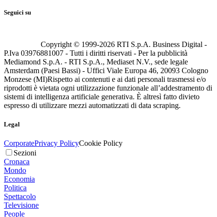
Seguici su
Copyright © 1999-
2026
RTI S.p.A. Business Digital -
P.Iva 03976881007 - Tutti i diritti riservati - Per la pubblicità
Mediamond S.p.A. - RTI S.p.A., Mediaset N.V., sede legale
Amsterdam (Paesi Bassi) - Uffici Viale Europa 46, 20093 Cologno
Monzese (MI)
Rispetto ai contenuti e ai dati personali trasmessi e/o
riprodotti è vietata ogni utilizzazione funzionale all’addestramento di
sistemi di intelligenza artificiale generativa. È altresì fatto divieto
espresso di utilizzare mezzi automatizzati di data scraping.
Legal
Corporate
Privacy Policy
Cookie Policy
Sezioni
Cronaca
Mondo
Economia
Politica
Spettacolo
Televisione
People