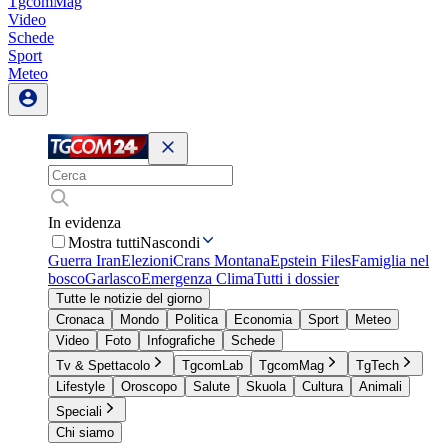
TgcomMag
Video
Schede
Sport
Meteo
In evidenza
Mostra tutti
Nascondi
Guerra Iran
Elezioni
Crans Montana
Epstein Files
Famiglia nel
bosco
Garlasco
Emergenza Clima
Tutti i dossier
Tutte le notizie del giorno
Cronaca
Mondo
Politica
Economia
Sport
Meteo
Video
Foto
Infografiche
Schede
Tv & Spettacolo
TgcomLab
TgcomMag
TgTech
Lifestyle
Oroscopo
Salute
Skuola
Cultura
Animali
Speciali
Chi siamo