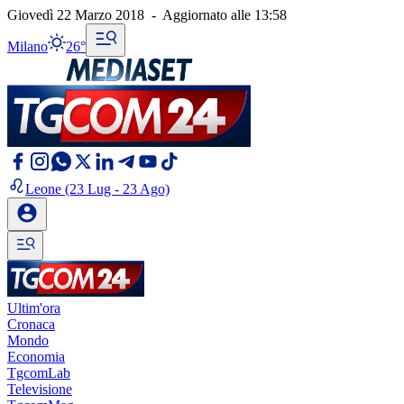
Giovedì 22 Marzo 2018
-
Aggiornato alle
13:58
Milano
26°
Leone
(23 Lug - 23 Ago)
Ultim'ora
Cronaca
Mondo
Economia
TgcomLab
Televisione