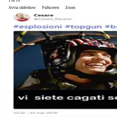
1
di 19
Avvia slideshow
Fullscreen
Zoom