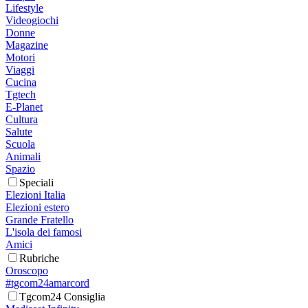
Lifestyle
Videogiochi
Donne
Magazine
Motori
Viaggi
Cucina
Tgtech
E-Planet
Cultura
Salute
Scuola
Animali
Spazio
Speciali
Elezioni Italia
Elezioni estero
Grande Fratello
L'isola dei famosi
Amici
Rubriche
Oroscopo
#tgcom24amarcord
Tgcom24 Consiglia