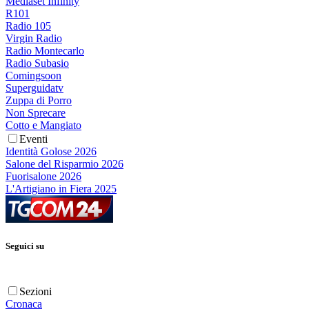
Mediaset Infinity
R101
Radio 105
Virgin Radio
Radio Montecarlo
Radio Subasio
Comingsoon
Superguidatv
Zuppa di Porro
Non Sprecare
Cotto e Mangiato
Eventi
Identità Golose 2026
Salone del Risparmio 2026
Fuorisalone 2026
L'Artigiano in Fiera 2025
Seguici su
Sezioni
Cronaca