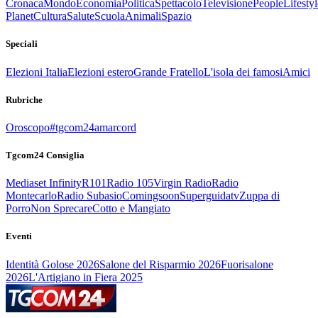
Cronaca
Mondo
Economia
Politica
Spettacolo
Televisione
People
Lifestyl
Planet
Cultura
Salute
Scuola
Animali
Spazio
Speciali
Elezioni Italia
Elezioni estero
Grande Fratello
L'isola dei famosi
Amici
Rubriche
Oroscopo
#tgcom24amarcord
Tgcom24 Consiglia
Mediaset Infinity
R101
Radio 105
Virgin Radio
Radio
Montecarlo
Radio Subasio
Comingsoon
Superguidatv
Zuppa di
Porro
Non Sprecare
Cotto e Mangiato
Eventi
Identità Golose 2026
Salone del Risparmio 2026
Fuorisalone
2026
L'Artigiano in Fiera 2025