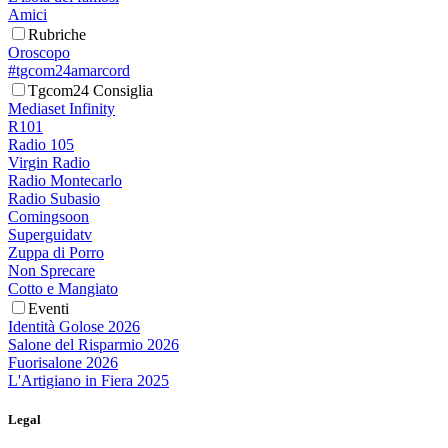
Amici
Rubriche
Oroscopo
#tgcom24amarcord
Tgcom24 Consiglia
Mediaset Infinity
R101
Radio 105
Virgin Radio
Radio Montecarlo
Radio Subasio
Comingsoon
Superguidatv
Zuppa di Porro
Non Sprecare
Cotto e Mangiato
Eventi
Identità Golose 2026
Salone del Risparmio 2026
Fuorisalone 2026
L'Artigiano in Fiera 2025
Legal