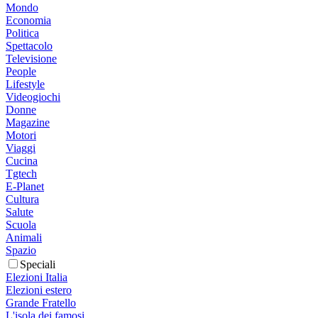
Mondo
Economia
Politica
Spettacolo
Televisione
People
Lifestyle
Videogiochi
Donne
Magazine
Motori
Viaggi
Cucina
Tgtech
E-Planet
Cultura
Salute
Scuola
Animali
Spazio
Speciali
Elezioni Italia
Elezioni estero
Grande Fratello
L'isola dei famosi