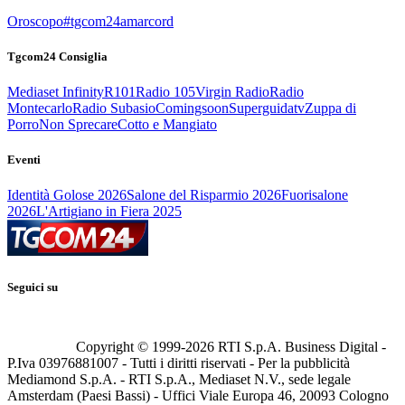
Oroscopo
#tgcom24amarcord
Tgcom24 Consiglia
Mediaset Infinity
R101
Radio 105
Virgin Radio
Radio
Montecarlo
Radio Subasio
Comingsoon
Superguidatv
Zuppa di
Porro
Non Sprecare
Cotto e Mangiato
Eventi
Identità Golose 2026
Salone del Risparmio 2026
Fuorisalone
2026
L'Artigiano in Fiera 2025
Seguici su
Copyright © 1999-
2026
RTI S.p.A. Business Digital -
P.Iva 03976881007 - Tutti i diritti riservati - Per la pubblicità
Mediamond S.p.A. - RTI S.p.A., Mediaset N.V., sede legale
Amsterdam (Paesi Bassi) - Uffici Viale Europa 46, 20093 Cologno