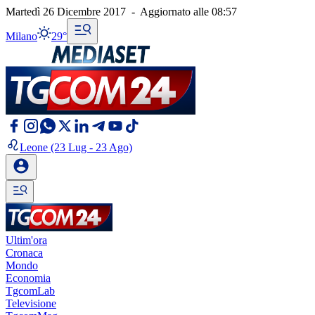
Martedì 26 Dicembre 2017
-
Aggiornato alle
08:57
Milano
29°
Leone
(23 Lug - 23 Ago)
Ultim'ora
Cronaca
Mondo
Economia
TgcomLab
Televisione