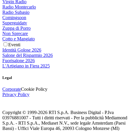
Virgin Radio
Radio Montecarlo
Radio Subasio
Comingsoon
Superguidatv
Zuppa di Porro
Non Sprecare
Cotto e Mangiato
Eventi
Identità Golose 2026
Salone del Risparmio 2026
Fuorisalone 2026
L'Artigiano in Fiera 2025
Legal
Corporate
Cookie Policy
Privacy Policy
Copyright © 1999-
2026
RTI S.p.A. Business Digital - P.Iva
03976881007 - Tutti i diritti riservati - Per la pubblicità Mediamond
S.p.A. - RTI S.p.A., Mediaset N.V., sede legale Amsterdam (Paesi
Bassi) - Uffici Viale Europa 46, 20093 Cologno Monzese (MI)