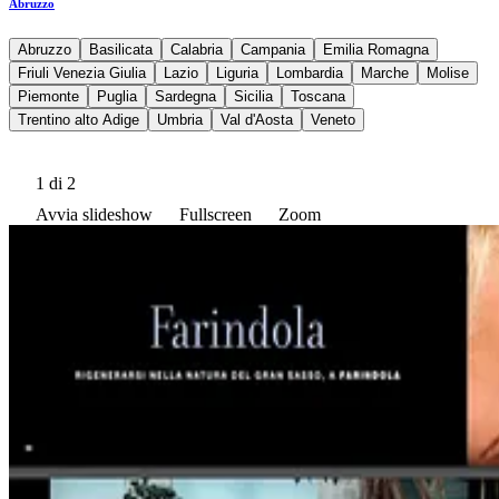
Abruzzo
Abruzzo
Basilicata
Calabria
Campania
Emilia Romagna
Friuli Venezia Giulia
Lazio
Liguria
Lombardia
Marche
Molise
Piemonte
Puglia
Sardegna
Sicilia
Toscana
Trentino alto Adige
Umbria
Val d'Aosta
Veneto
1
di 2
Avvia slideshow
Fullscreen
Zoom