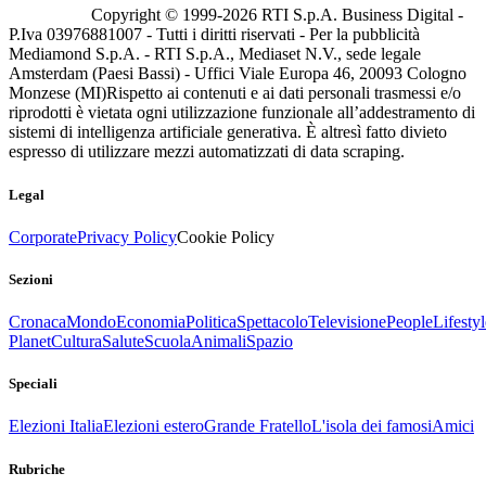
Copyright © 1999-
2026
RTI S.p.A. Business Digital -
P.Iva 03976881007 - Tutti i diritti riservati - Per la pubblicità
Mediamond S.p.A. - RTI S.p.A., Mediaset N.V., sede legale
Amsterdam (Paesi Bassi) - Uffici Viale Europa 46, 20093 Cologno
Monzese (MI)
Rispetto ai contenuti e ai dati personali trasmessi e/o
riprodotti è vietata ogni utilizzazione funzionale all’addestramento di
sistemi di intelligenza artificiale generativa. È altresì fatto divieto
espresso di utilizzare mezzi automatizzati di data scraping.
Legal
Corporate
Privacy Policy
Cookie Policy
Sezioni
Cronaca
Mondo
Economia
Politica
Spettacolo
Televisione
People
Lifestyl
Planet
Cultura
Salute
Scuola
Animali
Spazio
Speciali
Elezioni Italia
Elezioni estero
Grande Fratello
L'isola dei famosi
Amici
Rubriche