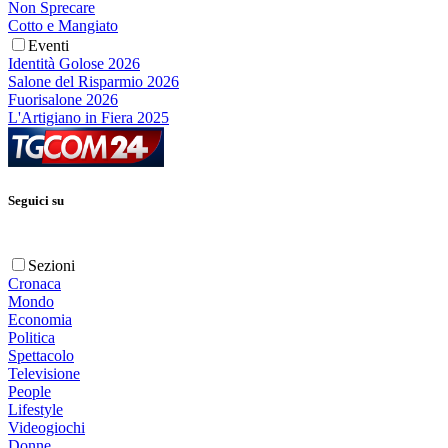
Non Sprecare
Cotto e Mangiato
Eventi
Identità Golose 2026
Salone del Risparmio 2026
Fuorisalone 2026
L'Artigiano in Fiera 2025
Seguici su
Sezioni
Cronaca
Mondo
Economia
Politica
Spettacolo
Televisione
People
Lifestyle
Videogiochi
Donne