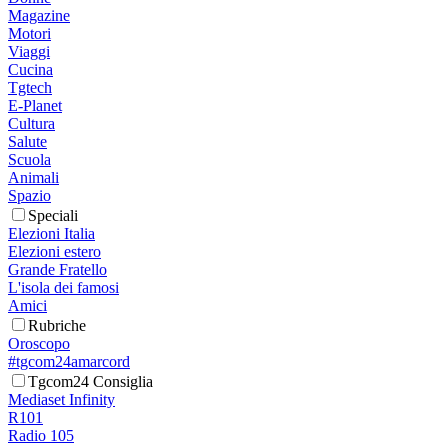
Magazine
Motori
Viaggi
Cucina
Tgtech
E-Planet
Cultura
Salute
Scuola
Animali
Spazio
Speciali
Elezioni Italia
Elezioni estero
Grande Fratello
L'isola dei famosi
Amici
Rubriche
Oroscopo
#tgcom24amarcord
Tgcom24 Consiglia
Mediaset Infinity
R101
Radio 105