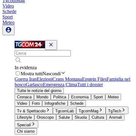
TgcomMag
Video
Schede
Sport
Meteo
In evidenza
Mostra tutti
Nascondi
Guerra Iran
Elezioni
Crans Montana
Epstein Files
Famiglia nel
bosco
Garlasco
Emergenza Clima
Tutti i dossier
Tutte le notizie del giorno
Cronaca
Mondo
Politica
Economia
Sport
Meteo
Video
Foto
Infografiche
Schede
Tv & Spettacolo
TgcomLab
TgcomMag
TgTech
Lifestyle
Oroscopo
Salute
Skuola
Cultura
Animali
Speciali
Chi siamo