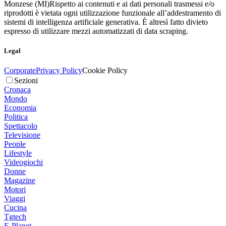
Monzese (MI)
Rispetto ai contenuti e ai dati personali trasmessi e/o
riprodotti è vietata ogni utilizzazione funzionale all’addestramento di
sistemi di intelligenza artificiale generativa. È altresì fatto divieto
espresso di utilizzare mezzi automatizzati di data scraping.
Legal
Corporate
Privacy Policy
Cookie Policy
Sezioni
Cronaca
Mondo
Economia
Politica
Spettacolo
Televisione
People
Lifestyle
Videogiochi
Donne
Magazine
Motori
Viaggi
Cucina
Tgtech
E-Planet