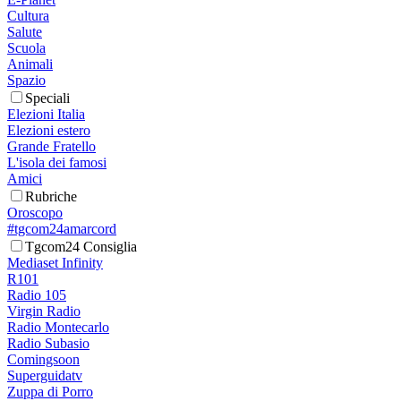
Cultura
Salute
Scuola
Animali
Spazio
Speciali
Elezioni Italia
Elezioni estero
Grande Fratello
L'isola dei famosi
Amici
Rubriche
Oroscopo
#tgcom24amarcord
Tgcom24 Consiglia
Mediaset Infinity
R101
Radio 105
Virgin Radio
Radio Montecarlo
Radio Subasio
Comingsoon
Superguidatv
Zuppa di Porro