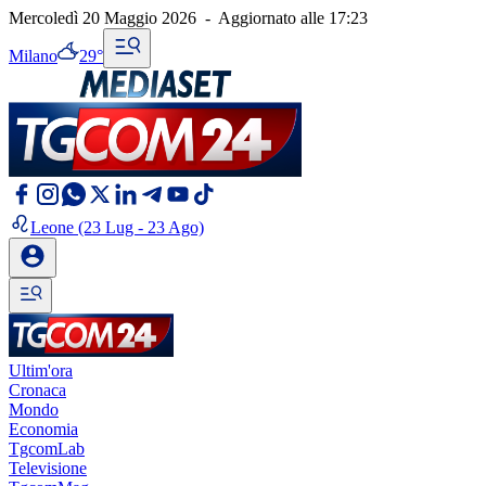
Mercoledì 20 Maggio 2026
-
Aggiornato alle
17:23
Milano
29°
Leone
(23 Lug - 23 Ago)
Ultim'ora
Cronaca
Mondo
Economia
TgcomLab
Televisione