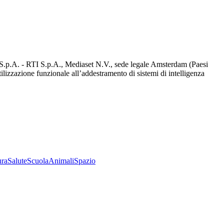
d S.p.A. - RTI S.p.A., Mediaset N.V., sede legale Amsterdam (Paesi
utilizzazione funzionale all’addestramento di sistemi di intelligenza
ura
Salute
Scuola
Animali
Spazio