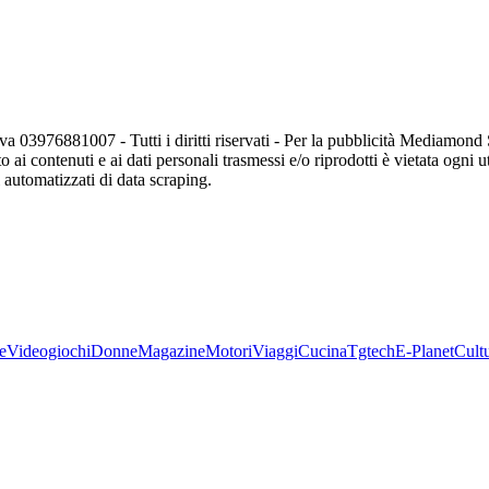
va 03976881007 - Tutti i diritti riservati - Per la pubblicità Mediamon
o ai contenuti e ai dati personali trasmessi e/o riprodotti è vietata ogni 
zi automatizzati di data scraping.
e
Videogiochi
Donne
Magazine
Motori
Viaggi
Cucina
Tgtech
E-Planet
Cult