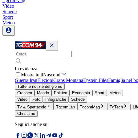
TgcomMag
Video
Schede
Sport
Meteo
In evidenza
Mostra tutti
Nascondi
Guerra Iran
Elezioni
Crans Montana
Epstein Files
Famiglia nel b
Tutte le notizie del giorno
Cronaca
Mondo
Politica
Economia
Sport
Meteo
Video
Foto
Infografiche
Schede
Tv & Spettacolo
TgcomLab
TgcomMag
TgTech
Lif
Chi siamo
Seguici anche su