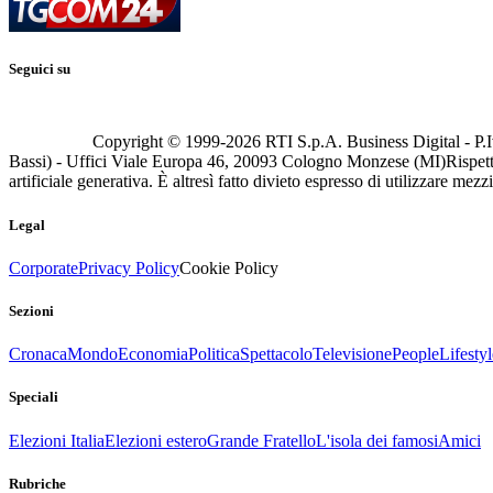
Seguici su
Copyright © 1999-
2026
RTI S.p.A. Business Digital - P.I
Bassi) - Uffici Viale Europa 46, 20093 Cologno Monzese (MI)
Rispett
artificiale generativa. È altresì fatto divieto espresso di utilizzare mez
Legal
Corporate
Privacy Policy
Cookie Policy
Sezioni
Cronaca
Mondo
Economia
Politica
Spettacolo
Televisione
People
Lifestyl
Speciali
Elezioni Italia
Elezioni estero
Grande Fratello
L'isola dei famosi
Amici
Rubriche