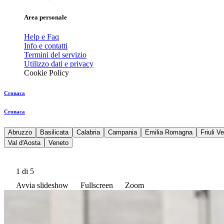
Area personale
Help e Faq
Info e contatti
Termini del servizio
Utilizzo dati e privacy
Cookie Policy
Cronaca
Cronaca
Abruzzo
Basilicata
Calabria
Campania
Emilia Romagna
Friuli V
Val d'Aosta
Veneto
1
di 5
Avvia slideshow
Fullscreen
Zoom