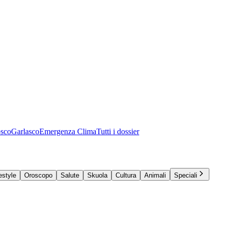
osco
Garlasco
Emergenza Clima
Tutti i dossier
estyle
Oroscopo
Salute
Skuola
Cultura
Animali
Speciali