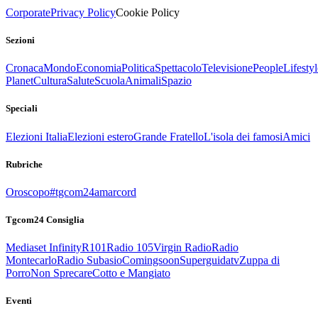
Corporate
Privacy Policy
Cookie Policy
Sezioni
Cronaca
Mondo
Economia
Politica
Spettacolo
Televisione
People
Lifestyl
Planet
Cultura
Salute
Scuola
Animali
Spazio
Speciali
Elezioni Italia
Elezioni estero
Grande Fratello
L'isola dei famosi
Amici
Rubriche
Oroscopo
#tgcom24amarcord
Tgcom24 Consiglia
Mediaset Infinity
R101
Radio 105
Virgin Radio
Radio
Montecarlo
Radio Subasio
Comingsoon
Superguidatv
Zuppa di
Porro
Non Sprecare
Cotto e Mangiato
Eventi