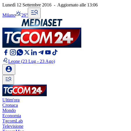
Lunedì 12 Settembre 2016
-
Aggiornato alle
13:06
Milano
26°
Leone
(23 Lug - 23 Ago)
Ultim'ora
Cronaca
Mondo
Economia
TgcomLab
Televisione