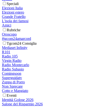
Speciali
Elezioni Italia
Elezioni estero
Grande Fratello
L'isola dei famosi
Amici
Rubriche
Oroscopo
#tgcom24amarcord
Tgcom24 Consiglia
Mediaset Infinity
R101
Radio 105
Virgin Radio
Radio Montecarlo
Radio Subasio
Comingsoon
Superguidatv
Zuppa di Porro
Non Sprecare
Cotto e Mangiato
Eventi
Identità Golose 2026
Salone del Risparmio 2026