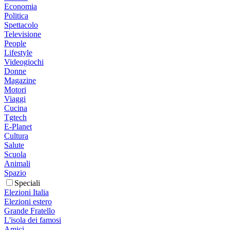
Economia
Politica
Spettacolo
Televisione
People
Lifestyle
Videogiochi
Donne
Magazine
Motori
Viaggi
Cucina
Tgtech
E-Planet
Cultura
Salute
Scuola
Animali
Spazio
Speciali
Elezioni Italia
Elezioni estero
Grande Fratello
L'isola dei famosi
Amici