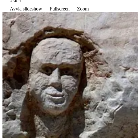
1
di 4
Avvia slideshow
Fullscreen
Zoom