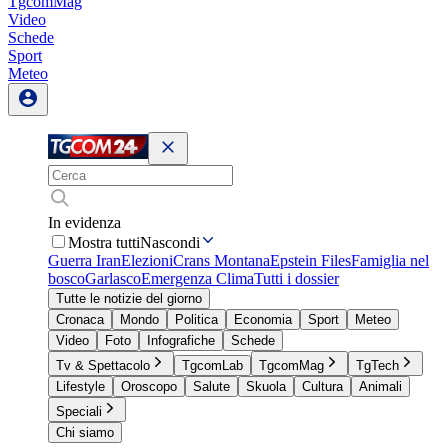
TgcomMag
Video
Schede
Sport
Meteo
In evidenza
Mostra tutti
Nascondi
Guerra Iran
Elezioni
Crans Montana
Epstein Files
Famiglia nel
bosco
Garlasco
Emergenza Clima
Tutti i dossier
Tutte le notizie del giorno
Cronaca
Mondo
Politica
Economia
Sport
Meteo
Video
Foto
Infografiche
Schede
Tv & Spettacolo
TgcomLab
TgcomMag
TgTech
Lifestyle
Oroscopo
Salute
Skuola
Cultura
Animali
Speciali
Chi siamo