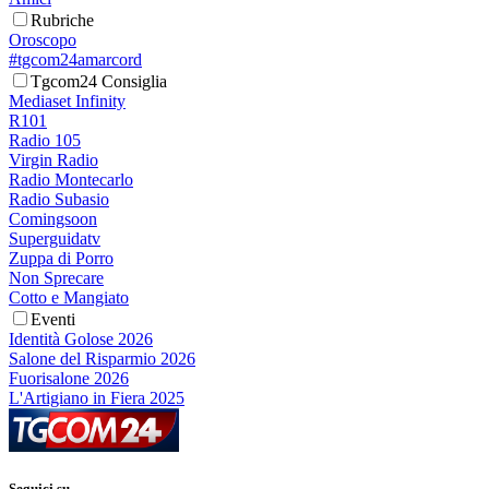
Rubriche
Oroscopo
#tgcom24amarcord
Tgcom24 Consiglia
Mediaset Infinity
R101
Radio 105
Virgin Radio
Radio Montecarlo
Radio Subasio
Comingsoon
Superguidatv
Zuppa di Porro
Non Sprecare
Cotto e Mangiato
Eventi
Identità Golose 2026
Salone del Risparmio 2026
Fuorisalone 2026
L'Artigiano in Fiera 2025
Seguici su