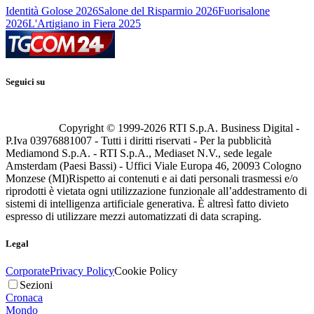
Identità Golose 2026
Salone del Risparmio 2026
Fuorisalone
2026
L'Artigiano in Fiera 2025
Seguici su
Copyright © 1999-
2026
RTI S.p.A. Business Digital -
P.Iva 03976881007 - Tutti i diritti riservati - Per la pubblicità
Mediamond S.p.A. - RTI S.p.A., Mediaset N.V., sede legale
Amsterdam (Paesi Bassi) - Uffici Viale Europa 46, 20093 Cologno
Monzese (MI)
Rispetto ai contenuti e ai dati personali trasmessi e/o
riprodotti è vietata ogni utilizzazione funzionale all’addestramento di
sistemi di intelligenza artificiale generativa. È altresì fatto divieto
espresso di utilizzare mezzi automatizzati di data scraping.
Legal
Corporate
Privacy Policy
Cookie Policy
Sezioni
Cronaca
Mondo