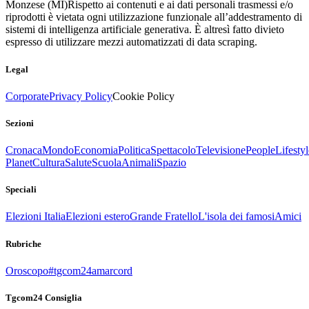
Monzese (MI)
Rispetto ai contenuti e ai dati personali trasmessi e/o
riprodotti è vietata ogni utilizzazione funzionale all’addestramento di
sistemi di intelligenza artificiale generativa. È altresì fatto divieto
espresso di utilizzare mezzi automatizzati di data scraping.
Legal
Corporate
Privacy Policy
Cookie Policy
Sezioni
Cronaca
Mondo
Economia
Politica
Spettacolo
Televisione
People
Lifestyl
Planet
Cultura
Salute
Scuola
Animali
Spazio
Speciali
Elezioni Italia
Elezioni estero
Grande Fratello
L'isola dei famosi
Amici
Rubriche
Oroscopo
#tgcom24amarcord
Tgcom24 Consiglia