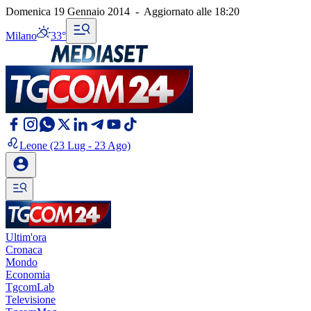
Domenica 19 Gennaio 2014
-
Aggiornato alle
18:20
Milano
33°
Leone
(23 Lug - 23 Ago)
Ultim'ora
Cronaca
Mondo
Economia
TgcomLab
Televisione