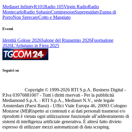
Mediaset Infinity
R101
Radio 105
Virgin Radio
Radio
Montecarlo
Radio Subasio
Comingsoon
Superguidatv
Zuppa di
Porro
Non Sprecare
Cotto e Mangiato
Eventi
Identità Golose 2026
Salone del Risparmio 2026
Fuorisalone
2026
L'Artigiano in Fiera 2025
Seguici su
Copyright © 1999-
2026
RTI S.p.A. Business Digital -
P.Iva 03976881007 - Tutti i diritti riservati - Per la pubblicità
Mediamond S.p.A. - RTI S.p.A., Mediaset N.V., sede legale
Amsterdam (Paesi Bassi) - Uffici Viale Europa 46, 20093 Cologno
Monzese (MI)
Rispetto ai contenuti e ai dati personali trasmessi e/o
riprodotti è vietata ogni utilizzazione funzionale all’addestramento di
sistemi di intelligenza artificiale generativa. È altresì fatto divieto
espresso di utilizzare mezzi automatizzati di data scraping.