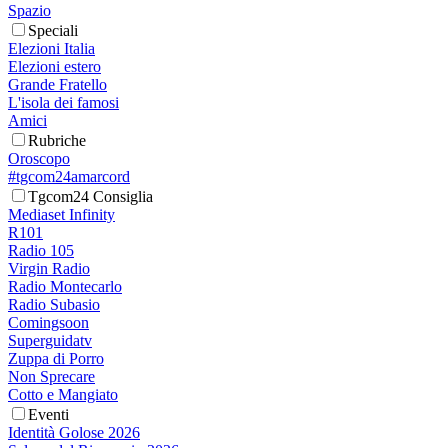
Spazio
Speciali
Elezioni Italia
Elezioni estero
Grande Fratello
L'isola dei famosi
Amici
Rubriche
Oroscopo
#tgcom24amarcord
Tgcom24 Consiglia
Mediaset Infinity
R101
Radio 105
Virgin Radio
Radio Montecarlo
Radio Subasio
Comingsoon
Superguidatv
Zuppa di Porro
Non Sprecare
Cotto e Mangiato
Eventi
Identità Golose 2026