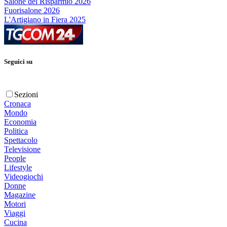
Salone del Risparmio 2026
Fuorisalone 2026
L'Artigiano in Fiera 2025
Seguici su
Sezioni
Cronaca
Mondo
Economia
Politica
Spettacolo
Televisione
People
Lifestyle
Videogiochi
Donne
Magazine
Motori
Viaggi
Cucina