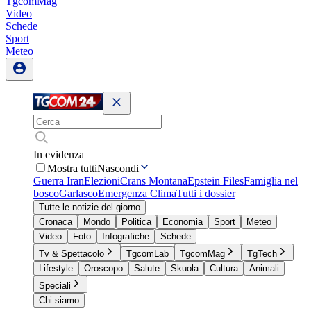
TgcomMag
Video
Schede
Sport
Meteo
In evidenza
Mostra tutti
Nascondi
Guerra Iran
Elezioni
Crans Montana
Epstein Files
Famiglia nel
bosco
Garlasco
Emergenza Clima
Tutti i dossier
Tutte le notizie del giorno
Cronaca
Mondo
Politica
Economia
Sport
Meteo
Video
Foto
Infografiche
Schede
Tv & Spettacolo
TgcomLab
TgcomMag
TgTech
Lifestyle
Oroscopo
Salute
Skuola
Cultura
Animali
Speciali
Chi siamo