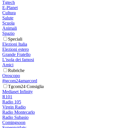
Tgtech
E-Planet
Cultura
Salute
Scuola
Animali
Spazio
Speciali
Elezioni Italia
Elezioni estero
Grande Fratello
L'isola dei famosi
Amici
Rubriche
Oroscopo
#tgcom24amarcord
Tgcom24 Consiglia
Mediaset Infinity
R101
Radio 105
Virgin Radio
Radio Montecarlo
Radio Subasio
Comingsoon
Superguidatv