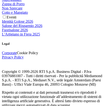
Zuppa di Porro
Non Sprecare
Cotto e Mangiato
Eventi
Identità Golose 2026
Salone del Risparmio 2026
Fuorisalone 2026
L'Artigiano in Fiera 2025
Legal
Corporate
Cookie Policy
Privacy Policy
Copyright © 1999-
2026
RTI S.p.A. Business Digital - P.Iva
03976881007 - Tutti i diritti riservati - Per la pubblicità Mediamond
S.p.A. - RTI S.p.A., Mediaset N.V., sede legale Amsterdam (Paesi
Bassi) - Uffici Viale Europa 46, 20093 Cologno Monzese (MI)
Rispetto ai contenuti e ai dati personali trasmessi e/o riprodotti è
vietata ogni utilizzazione funzionale all’addestramento di sistemi di
intelligenza artificiale generativa. È altresì fatto divieto espresso di
utilizzare mezzi automatizzati di data scraping.