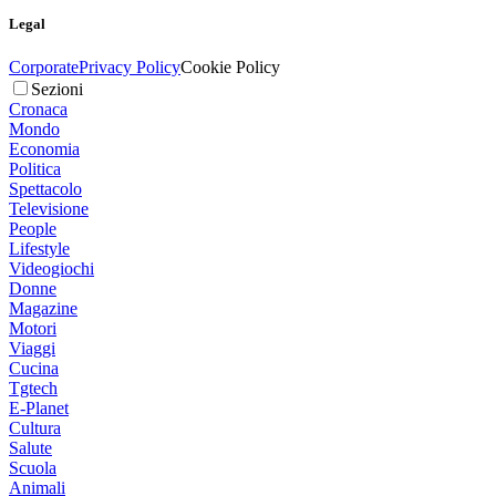
Legal
Corporate
Privacy Policy
Cookie Policy
Sezioni
Cronaca
Mondo
Economia
Politica
Spettacolo
Televisione
People
Lifestyle
Videogiochi
Donne
Magazine
Motori
Viaggi
Cucina
Tgtech
E-Planet
Cultura
Salute
Scuola
Animali