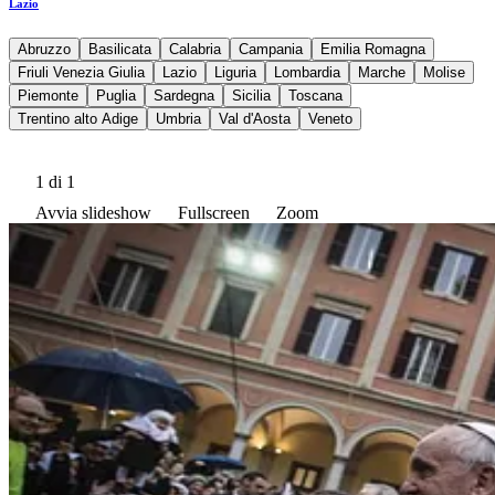
Lazio
Abruzzo
Basilicata
Calabria
Campania
Emilia Romagna
Friuli Venezia Giulia
Lazio
Liguria
Lombardia
Marche
Molise
Piemonte
Puglia
Sardegna
Sicilia
Toscana
Trentino alto Adige
Umbria
Val d'Aosta
Veneto
1
di 1
Avvia slideshow
Fullscreen
Zoom