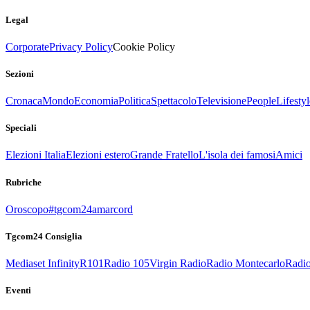
Legal
Corporate
Privacy Policy
Cookie Policy
Sezioni
Cronaca
Mondo
Economia
Politica
Spettacolo
Televisione
People
Lifestyl
Speciali
Elezioni Italia
Elezioni estero
Grande Fratello
L'isola dei famosi
Amici
Rubriche
Oroscopo
#tgcom24amarcord
Tgcom24 Consiglia
Mediaset Infinity
R101
Radio 105
Virgin Radio
Radio Montecarlo
Radio
Eventi