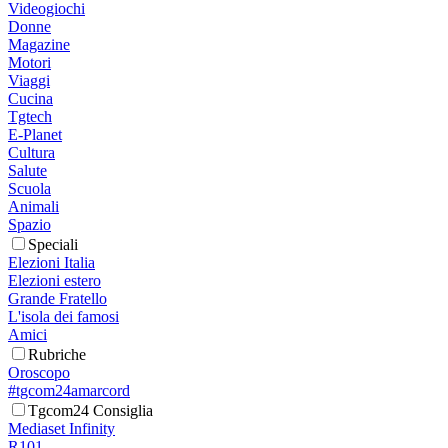
Videogiochi
Donne
Magazine
Motori
Viaggi
Cucina
Tgtech
E-Planet
Cultura
Salute
Scuola
Animali
Spazio
Speciali
Elezioni Italia
Elezioni estero
Grande Fratello
L'isola dei famosi
Amici
Rubriche
Oroscopo
#tgcom24amarcord
Tgcom24 Consiglia
Mediaset Infinity
R101