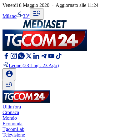
Venerdì 8 Maggio 2020
-
Aggiornato alle
11:24
Milano
33°
Leone
(23 Lug - 23 Ago)
Ultim'ora
Cronaca
Mondo
Economia
TgcomLab
Televisione