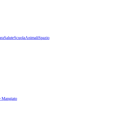
ura
Salute
Scuola
Animali
Spazio
e Mangiato