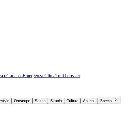
osco
Garlasco
Emergenza Clima
Tutti i dossier
estyle
Oroscopo
Salute
Skuola
Cultura
Animali
Speciali