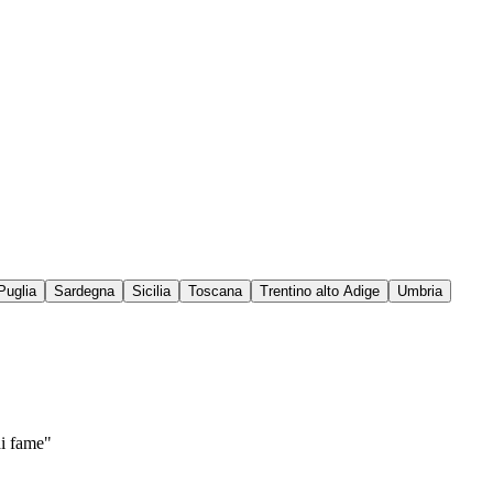
Puglia
Sardegna
Sicilia
Toscana
Trentino alto Adige
Umbria
di fame"