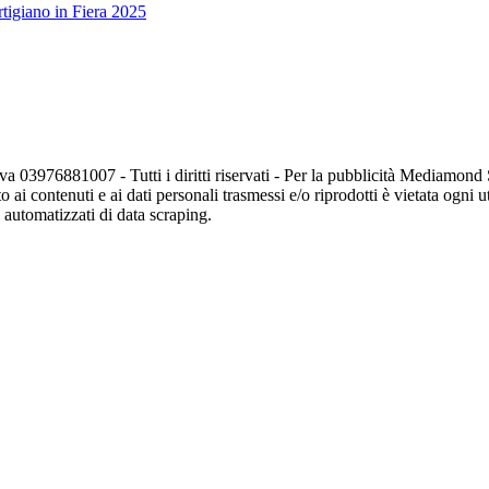
tigiano in Fiera 2025
va 03976881007 - Tutti i diritti riservati - Per la pubblicità Mediamon
o ai contenuti e ai dati personali trasmessi e/o riprodotti è vietata ogni 
zi automatizzati di data scraping.