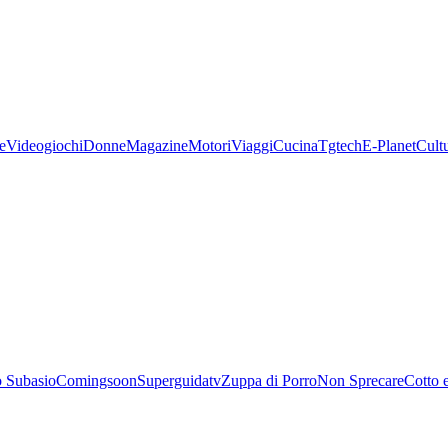
e
Videogiochi
Donne
Magazine
Motori
Viaggi
Cucina
Tgtech
E-Planet
Cult
 Subasio
Comingsoon
Superguidatv
Zuppa di Porro
Non Sprecare
Cotto 