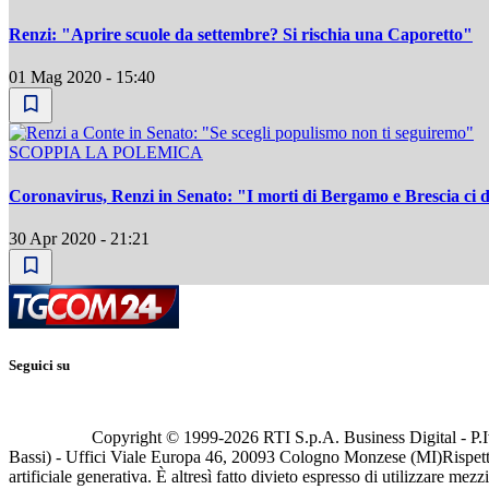
Renzi: "Aprire scuole da settembre? Si rischia una Caporetto"
01 Mag 2020 - 15:40
SCOPPIA LA POLEMICA
Coronavirus, Renzi in Senato: "I morti di Bergamo e Brescia ci d
30 Apr 2020 - 21:21
Seguici su
Copyright © 1999-
2026
RTI S.p.A. Business Digital - P.I
Bassi) - Uffici Viale Europa 46, 20093 Cologno Monzese (MI)
Rispett
artificiale generativa. È altresì fatto divieto espresso di utilizzare mez