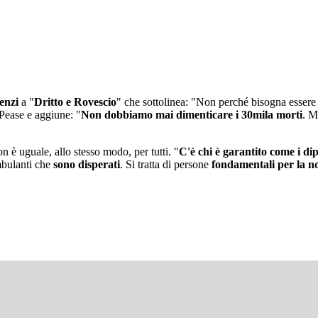
enzi
a "
Dritto e Rovescio
" che sottolinea: "Non perché bisogna essere ir
 Pease e aggiune: "
Non dobbiamo mai dimenticare i 30mila morti
. M
 è uguale, allo stesso modo, per tutti. "
C'è chi è garantito come i di
ambulanti che
sono disperati
. Si tratta di persone
fondamentali per la n