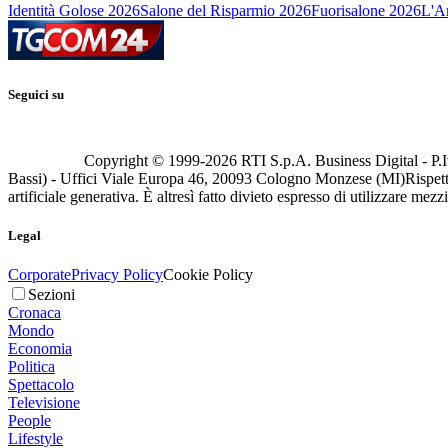
Identità Golose 2026
Salone del Risparmio 2026
Fuorisalone 2026
L'Ar
Seguici su
Copyright © 1999-
2026
RTI S.p.A. Business Digital - P.I
Bassi) - Uffici Viale Europa 46, 20093 Cologno Monzese (MI)
Rispett
artificiale generativa. È altresì fatto divieto espresso di utilizzare mez
Legal
Corporate
Privacy Policy
Cookie Policy
Sezioni
Cronaca
Mondo
Economia
Politica
Spettacolo
Televisione
People
Lifestyle