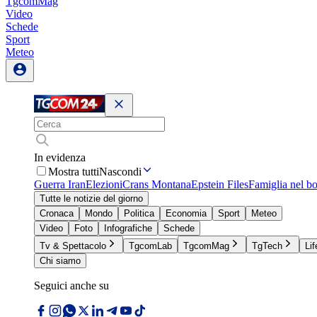
TgcomMag
Video
Schede
Sport
Meteo
In evidenza
Mostra tutti
Nascondi
Guerra Iran
Elezioni
Crans Montana
Epstein Files
Famiglia nel b
Tutte le notizie del giorno
Cronaca
Mondo
Politica
Economia
Sport
Meteo
Video
Foto
Infografiche
Schede
Tv & Spettacolo
TgcomLab
TgcomMag
TgTech
Lif
Chi siamo
Seguici anche su