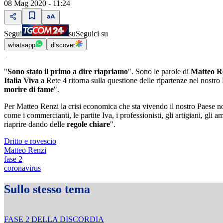
08 Mag 2020 - 11:24
Segui
su
Seguici su
whatsapp
discover
"
Sono stato il primo a dire riapriamo
". Sono le parole di
Matteo R
Italia Viva
a Rete 4 ritorna sulla questione delle ripartenze nel nostro
morire di fame
".
Per Matteo Renzi la crisi economica che sta vivendo il nostro Paese non
come i commercianti, le partite Iva, i professionisti, gli artigiani, gli 
riaprire dando delle
regole chiare
".
Dritto e rovescio
Matteo Renzi
fase 2
coronavirus
Sullo stesso tema
FASE 2 DELLA DISCORDIA