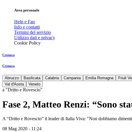
Area personale
Help e Faq
Info e contatti
Termini del servizio
Utilizzo dati e privacy
Cookie Policy
Cronaca
Cronaca
Abruzzo
Basilicata
Calabria
Campania
Emilia Romagna
Friuli V
Val d'Aosta
Veneto
a "Dritto e Rovescio"
Fase 2, Matteo Renzi: “Sono sta
A “Dritto e Rovescio” il leader di Italia Viva: "Non dobbiamo dimentic
08 Mag 2020 - 11:24