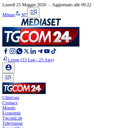
Lunedì 25 Maggio 2020
-
Aggiornato alle
09:22
Milano
30°
Leone
(23 Lug - 23 Ago)
Ultim'ora
Cronaca
Mondo
Economia
TgcomLab
Televisione