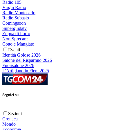
Radio 105
Virgin Radio
Radio Montecarlo
Radio Subasio
Comingsoon
Superguidatv
Zuppa di Porro
Non Sprecare
Cotto e Mangiato
Eventi
Identità Golose 2026
Salone del Risparmio 2026
Fuorisalone 2026
L'Artigiano in Fiera 2025
Seguici su
Sezioni
Cronaca
Mondo
Economia