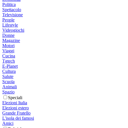
Politica
Spettacolo
Televisione
People
Lifestyle
Videogiochi
Donne
Magazine
Motori
Viaggi
Cucina
Tgtech
E-Planet
Cultura
Salute
Scuola
Animali
Spazio
Speciali
Elezioni Italia
Elezioni estero
Grande Fratello
L'isola dei famosi
Amici