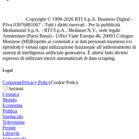
Copyright © 1999-
2026
RTI S.p.A. Business Digital -
P.Iva 03976881007 - Tutti i diritti riservati - Per la pubblicità
Mediamond S.p.A. - RTI S.p.A., Mediaset N.V., sede legale
Amsterdam (Paesi Bassi) - Uffici Viale Europa 46, 20093 Cologno
Monzese (MI)
Rispetto ai contenuti e ai dati personali trasmessi e/o
riprodotti è vietata ogni utilizzazione funzionale all’addestramento di
sistemi di intelligenza artificiale generativa. È altresì fatto divieto
espresso di utilizzare mezzi automatizzati di data scraping.
Legal
Corporate
Privacy Policy
Cookie Policy
Sezioni
Cronaca
Mondo
Economia
Politica
Spettacolo
Televisione
People
Lifestyle
Videogiochi