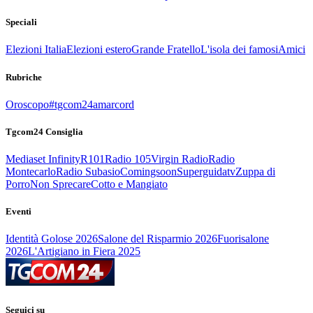
Speciali
Elezioni Italia
Elezioni estero
Grande Fratello
L'isola dei famosi
Amici
Rubriche
Oroscopo
#tgcom24amarcord
Tgcom24 Consiglia
Mediaset Infinity
R101
Radio 105
Virgin Radio
Radio
Montecarlo
Radio Subasio
Comingsoon
Superguidatv
Zuppa di
Porro
Non Sprecare
Cotto e Mangiato
Eventi
Identità Golose 2026
Salone del Risparmio 2026
Fuorisalone
2026
L'Artigiano in Fiera 2025
Seguici su