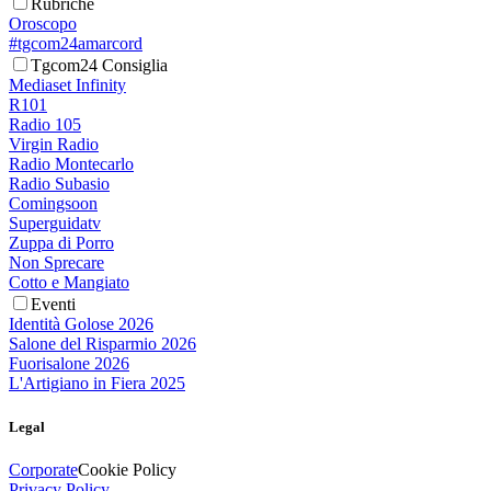
Rubriche
Oroscopo
#tgcom24amarcord
Tgcom24 Consiglia
Mediaset Infinity
R101
Radio 105
Virgin Radio
Radio Montecarlo
Radio Subasio
Comingsoon
Superguidatv
Zuppa di Porro
Non Sprecare
Cotto e Mangiato
Eventi
Identità Golose 2026
Salone del Risparmio 2026
Fuorisalone 2026
L'Artigiano in Fiera 2025
Legal
Corporate
Cookie Policy
Privacy Policy