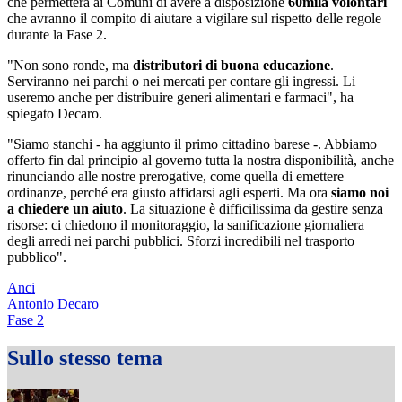
che permetterà ai Comuni di avere a disposizione
60mila volontari
che avranno il compito di aiutare a vigilare sul rispetto delle regole
durante la Fase 2
.
"Non sono ronde, ma
distributori di buona educazione
.
Serviranno nei parchi o nei mercati per contare gli ingressi. Li
useremo anche per distribuire generi alimentari e farmaci", ha
spiegato Decaro.
"Siamo stanchi - ha aggiunto il primo cittadino barese -. Abbiamo
offerto fin dal principio al governo tutta la nostra disponibilità, anche
rinunciando alle nostre prerogative, come quella di emettere
ordinanze, perché era giusto affidarsi agli esperti. Ma ora
siamo noi
a chiedere un aiuto
. La situazione è difficilissima da gestire senza
risorse: ci chiedono il monitoraggio, la sanificazione giornaliera
degli arredi nei parchi pubblici. Sforzi incredibili nel trasporto
pubblico".
Anci
Antonio Decaro
Fase 2
Sullo stesso tema