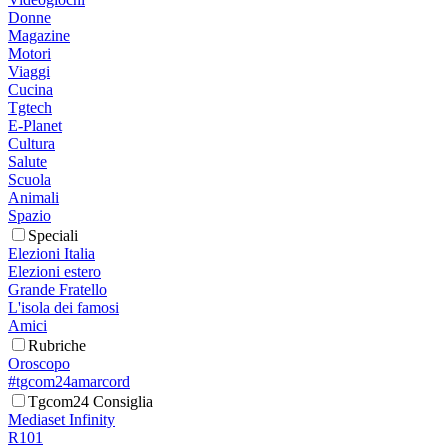
Donne
Magazine
Motori
Viaggi
Cucina
Tgtech
E-Planet
Cultura
Salute
Scuola
Animali
Spazio
Speciali
Elezioni Italia
Elezioni estero
Grande Fratello
L'isola dei famosi
Amici
Rubriche
Oroscopo
#tgcom24amarcord
Tgcom24 Consiglia
Mediaset Infinity
R101