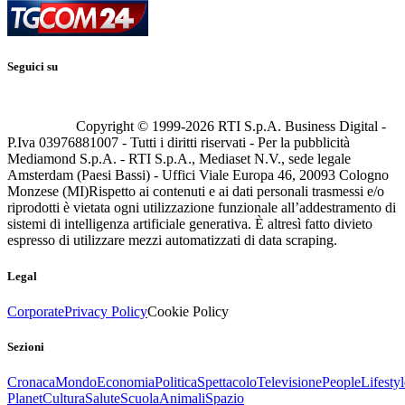
Seguici su
Copyright © 1999-
2026
RTI S.p.A. Business Digital -
P.Iva 03976881007 - Tutti i diritti riservati - Per la pubblicità
Mediamond S.p.A. - RTI S.p.A., Mediaset N.V., sede legale
Amsterdam (Paesi Bassi) - Uffici Viale Europa 46, 20093 Cologno
Monzese (MI)
Rispetto ai contenuti e ai dati personali trasmessi e/o
riprodotti è vietata ogni utilizzazione funzionale all’addestramento di
sistemi di intelligenza artificiale generativa. È altresì fatto divieto
espresso di utilizzare mezzi automatizzati di data scraping.
Legal
Corporate
Privacy Policy
Cookie Policy
Sezioni
Cronaca
Mondo
Economia
Politica
Spettacolo
Televisione
People
Lifestyl
Planet
Cultura
Salute
Scuola
Animali
Spazio