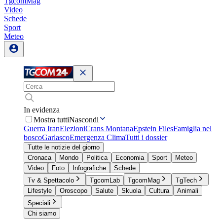
TgcomMag
Video
Schede
Sport
Meteo
In evidenza
Mostra tutti
Nascondi
Guerra Iran
Elezioni
Crans Montana
Epstein Files
Famiglia nel
bosco
Garlasco
Emergenza Clima
Tutti i dossier
Tutte le notizie del giorno
Cronaca
Mondo
Politica
Economia
Sport
Meteo
Video
Foto
Infografiche
Schede
Tv & Spettacolo
TgcomLab
TgcomMag
TgTech
Lifestyle
Oroscopo
Salute
Skuola
Cultura
Animali
Speciali
Chi siamo