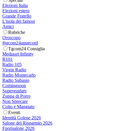
Speciali
Elezioni Italia
Elezioni estero
Grande Fratello
L'isola dei famosi
Amici
Rubriche
Oroscopo
#tgcom24amarcord
Tgcom24 Consiglia
Mediaset Infinity
R101
Radio 105
Virgin Radio
Radio Montecarlo
Radio Subasio
Comingsoon
Superguidatv
Zuppa di Porro
Non Sprecare
Cotto e Mangiato
Eventi
Identità Golose 2026
Salone del Risparmio 2026
Fuorisalone 2026