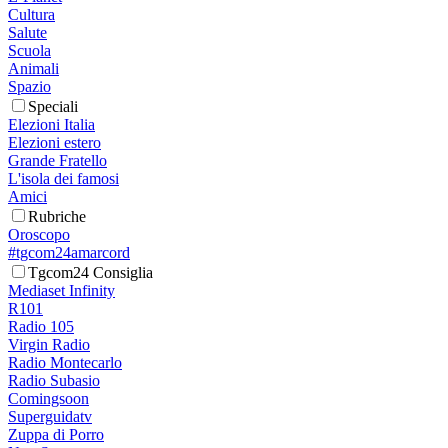
Cultura
Salute
Scuola
Animali
Spazio
Speciali
Elezioni Italia
Elezioni estero
Grande Fratello
L'isola dei famosi
Amici
Rubriche
Oroscopo
#tgcom24amarcord
Tgcom24 Consiglia
Mediaset Infinity
R101
Radio 105
Virgin Radio
Radio Montecarlo
Radio Subasio
Comingsoon
Superguidatv
Zuppa di Porro