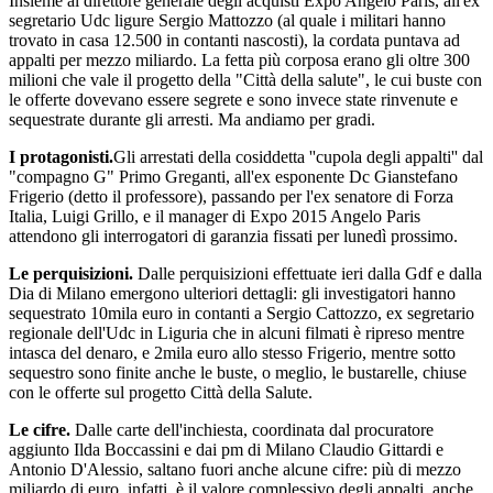
Insieme al direttore generale degli acquisti Expo Angelo Paris, all'ex
segretario Udc ligure Sergio Mattozzo (al quale i militari hanno
trovato in casa 12.500 in contanti nascosti), la cordata puntava ad
appalti per mezzo miliardo. La fetta più corposa erano gli oltre 300
milioni che vale il progetto della "Città della salute", le cui buste con
le offerte dovevano essere segrete e sono invece state rinvenute e
sequestrate durante gli arresti. Ma andiamo per gradi.
I protagonisti.
Gli arrestati della cosiddetta ''cupola degli appalti'' dal
"compagno G" Primo Greganti, all'ex esponente Dc Gianstefano
Frigerio (detto il professore), passando per l'ex senatore di Forza
Italia, Luigi Grillo, e il manager di Expo 2015 Angelo Paris
attendono gli interrogatori di garanzia fissati per lunedì prossimo.
Le perquisizioni.
Dalle perquisizioni effettuate ieri dalla Gdf e dalla
Dia di Milano emergono ulteriori dettagli: gli investigatori hanno
sequestrato 10mila euro in contanti a Sergio Cattozzo, ex segretario
regionale dell'Udc in Liguria che in alcuni filmati è ripreso mentre
intasca del denaro, e 2mila euro allo stesso Frigerio, mentre sotto
sequestro sono finite anche le buste, o meglio, le bustarelle, chiuse
con le offerte sul progetto Città della Salute.
Le cifre.
Dalle carte dell'inchiesta, coordinata dal procuratore
aggiunto Ilda Boccassini e dai pm di Milano Claudio Gittardi e
Antonio D'Alessio, saltano fuori anche alcune cifre: più di mezzo
miliardo di euro, infatti, è il valore complessivo degli appalti, anche