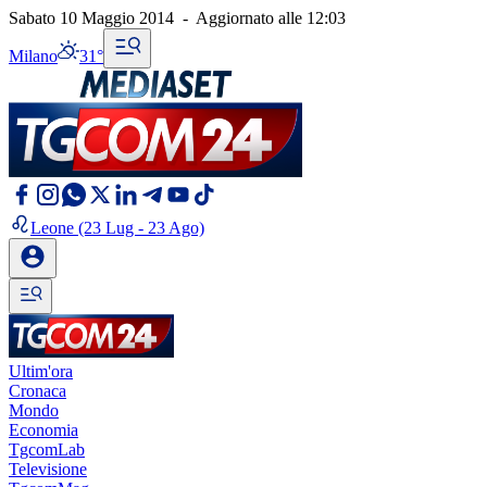
Sabato 10 Maggio 2014
-
Aggiornato alle
12:03
Milano
31°
Leone
(23 Lug - 23 Ago)
Ultim'ora
Cronaca
Mondo
Economia
TgcomLab
Televisione