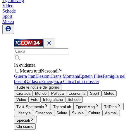
TgcomMag
Video
Schede
Sport
Meteo
In evidenza
Mostra tutti
Nascondi
Guerra Iran
Elezioni
Crans Montana
Epstein Files
Famiglia nel
bosco
Garlasco
Emergenza Clima
Tutti i dossier
Tutte le notizie del giorno
Cronaca
Mondo
Politica
Economia
Sport
Meteo
Video
Foto
Infografiche
Schede
Tv & Spettacolo
TgcomLab
TgcomMag
TgTech
Lifestyle
Oroscopo
Salute
Skuola
Cultura
Animali
Speciali
Chi siamo