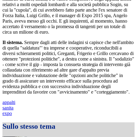
relativi a molti ospedali lombardi e alla società pubblica Sogin, su
cui la ''cupola'', di cui avrebbero fatto parte anche l'ex senatore di
Forza Italia, Luigi Grillo, e il manager di Expo 2015 spa, Angelo
Paris, aveva messo gli occhi. E gli inquirenti, al momento, hanno
accertato il versamento o la promessa di tangenti per un totale di
circa un milione di euro.
Il sistema.
Sempre dagli atti delle indagini si capisce che nell'ambito
di quella "saldatura"' tra imprese e cooperative, riconducibili a
diversi schieramenti politici, Greganti, Frigerio e Grillo cercavano di
ottenere ''protezioni politiche'', a destra come a sinistra. Il "sodalizio"
- come scrive il gip - imposta la consueta strategia di intervento già
collaudata con riferimento ad altre gare d'appalto previa
individuazione e valutazione delle "opzioni anche politiche" in
grado di assicurare un intervento efficace sulla procedura ad
evidenza pubblica e con successiva individuazione degli
imprenditori da favorire con "avvicinamento" e "corteggiamento".
appalti
sanita
expo
Sullo stesso tema