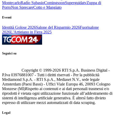
Montecarlo
Radio Subasio
Comingsoon
Superguidatv
Zuppa di
Porro
Non Sprecare
Cotto e Mangiato
Eventi
Identità Golose 2026
Salone del Risparmio 2026
Fuorisalone
2026
L'Artigiano in Fiera 2025
Seguici su
Copyright © 1999-
2026
RTI S.p.A. Business Digital -
P.Iva 03976881007 - Tutti i diritti riservati - Per la pubblicità
Mediamond S.p.A. - RTI S.p.A., Mediaset N.V., sede legale
Amsterdam (Paesi Bassi) - Uffici Viale Europa 46, 20093 Cologno
Monzese (MI)
Rispetto ai contenuti e ai dati personali trasmessi e/o
riprodotti è vietata ogni utilizzazione funzionale all’addestramento di
sistemi di intelligenza artificiale generativa. È altresì fatto divieto
espresso di utilizzare mezzi automatizzati di data scraping.
Legal