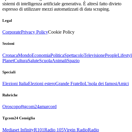
sistemi di intelligenza artificiale generativa. È altresì fatto divieto
espresso di utilizzare mezzi automatizzati di data scraping.
Legal
Corporate
Privacy Policy
Cookie Policy
Sezioni
Cronaca
Mondo
Economia
Politica
Spettacolo
Televisione
People
Lifestyl
Planet
Cultura
Salute
Scuola
Animali
Spazio
Speciali
Elezioni Italia
Elezioni estero
Grande Fratello
L'isola dei famosi
Amici
Rubriche
Oroscopo
#tgcom24amarcord
Tgcom24 Consiglia
Mediaset Infinity
R101
Radio 105
Virgin Radio
Radio