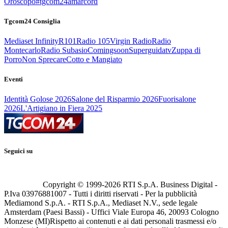
Oroscopo
#tgcom24amarcord
Tgcom24 Consiglia
Mediaset Infinity
R101
Radio 105
Virgin Radio
Radio
Montecarlo
Radio Subasio
Comingsoon
Superguidatv
Zuppa di
Porro
Non Sprecare
Cotto e Mangiato
Eventi
Identità Golose 2026
Salone del Risparmio 2026
Fuorisalone
2026
L'Artigiano in Fiera 2025
Seguici su
Copyright © 1999-
2026
RTI S.p.A. Business Digital -
P.Iva 03976881007 - Tutti i diritti riservati - Per la pubblicità
Mediamond S.p.A. - RTI S.p.A., Mediaset N.V., sede legale
Amsterdam (Paesi Bassi) - Uffici Viale Europa 46, 20093 Cologno
Monzese (MI)
Rispetto ai contenuti e ai dati personali trasmessi e/o