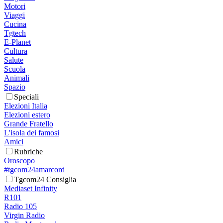
Motori
Viaggi
Cucina
Tgtech
E-Planet
Cultura
Salute
Scuola
Animali
Spazio
Speciali
Elezioni Italia
Elezioni estero
Grande Fratello
L'isola dei famosi
Amici
Rubriche
Oroscopo
#tgcom24amarcord
Tgcom24 Consiglia
Mediaset Infinity
R101
Radio 105
Virgin Radio