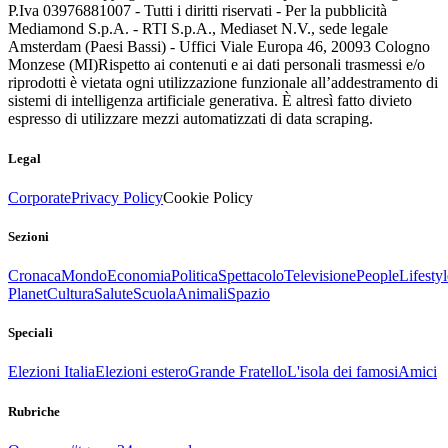
P.Iva 03976881007 - Tutti i diritti riservati - Per la pubblicità
Mediamond S.p.A. - RTI S.p.A., Mediaset N.V., sede legale
Amsterdam (Paesi Bassi) - Uffici Viale Europa 46, 20093 Cologno
Monzese (MI)
Rispetto ai contenuti e ai dati personali trasmessi e/o
riprodotti è vietata ogni utilizzazione funzionale all’addestramento di
sistemi di intelligenza artificiale generativa. È altresì fatto divieto
espresso di utilizzare mezzi automatizzati di data scraping.
Legal
Corporate
Privacy Policy
Cookie Policy
Sezioni
Cronaca
Mondo
Economia
Politica
Spettacolo
Televisione
People
Lifestyl
Planet
Cultura
Salute
Scuola
Animali
Spazio
Speciali
Elezioni Italia
Elezioni estero
Grande Fratello
L'isola dei famosi
Amici
Rubriche