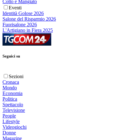
Cotto e Mangiato
Eventi
Identità Golose 2026
Salone del Risparmio 2026
Fuorisalone 2026
L'Artigiano in Fiera 2025
Seguici su
Sezioni
Cronaca
Mondo
Economia
Politica
Spettacolo
Televisione
People
Lifestyle
Videogiochi
Donne
Magazine