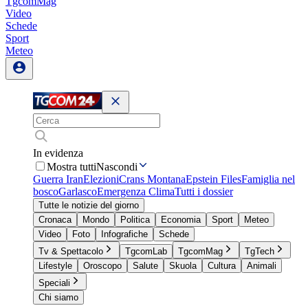
TgcomMag
Video
Schede
Sport
Meteo
In evidenza
Mostra tutti
Nascondi
Guerra Iran
Elezioni
Crans Montana
Epstein Files
Famiglia nel
bosco
Garlasco
Emergenza Clima
Tutti i dossier
Tutte le notizie del giorno
Cronaca
Mondo
Politica
Economia
Sport
Meteo
Video
Foto
Infografiche
Schede
Tv & Spettacolo
TgcomLab
TgcomMag
TgTech
Lifestyle
Oroscopo
Salute
Skuola
Cultura
Animali
Speciali
Chi siamo