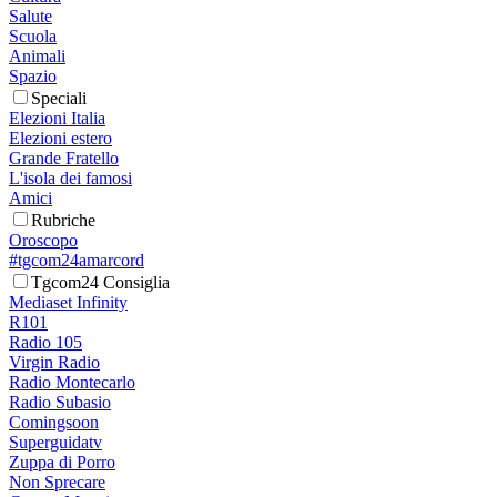
Salute
Scuola
Animali
Spazio
Speciali
Elezioni Italia
Elezioni estero
Grande Fratello
L'isola dei famosi
Amici
Rubriche
Oroscopo
#tgcom24amarcord
Tgcom24 Consiglia
Mediaset Infinity
R101
Radio 105
Virgin Radio
Radio Montecarlo
Radio Subasio
Comingsoon
Superguidatv
Zuppa di Porro
Non Sprecare