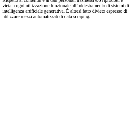
Rispetto ai contenuti e ai dati personali trasmessi e/o riprodotti è
vietata ogni utilizzazione funzionale all’addestramento di sistemi di
intelligenza artificiale generativa. È altresì fatto divieto espresso di
utilizzare mezzi automatizzati di data scraping.