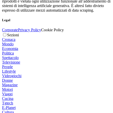
riprodotti è vietata ogni utilizzazione funzionale all’addestramento di
sistemi di intelligenza artificiale generativa. È altresì fatto divieto
espresso di utilizzare mezzi automatizzati di data scraping.
Legal
Corporate
Privacy Policy
Cookie Policy
Sezioni
Cronaca
Mondo
Economia
Politica
Spettacolo
Televisione
People
Lifestyle
Videogiochi
Donne
Magazine
Motori
Viaggi
Cucina
Tgtech
E-Planet
Cultura