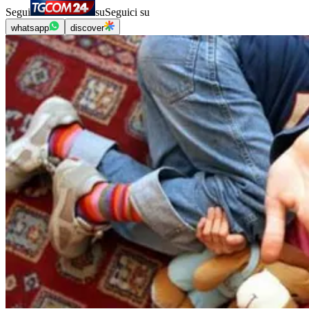
Segui
su
Seguici su
whatsapp
discover