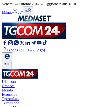
Venerdì 24 Ottobre 2014
-
Aggiornato alle
18:16
Milano
35°
Leone
(23 Lug - 23 Ago)
Ultim'ora
Cronaca
Mondo
Economia
TgcomLab
Televisione