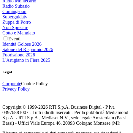
Radio Montecarlo
Radio Subasio
Comingsoon
Superguidatv
Zuppa di Porro
Non Sprecare
Cotto e Mangiato
Eventi
Identità Golose 2026
Salone del Risparmio 2026
Fuorisalone 2026
L'Artigiano in Fiera 2025
Legal
Corporate
Cookie Policy
Privacy Policy
Copyright © 1999-
2026
RTI S.p.A. Business Digital - P.Iva
03976881007 - Tutti i diritti riservati - Per la pubblicità Mediamond
S.p.A. - RTI S.p.A., Mediaset N.V., sede legale Amsterdam (Paesi
Bassi) - Uffici Viale Europa 46, 20093 Cologno Monzese (MI)