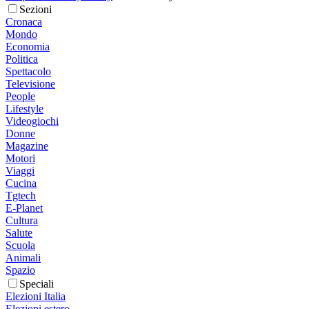
Sezioni
Cronaca
Mondo
Economia
Politica
Spettacolo
Televisione
People
Lifestyle
Videogiochi
Donne
Magazine
Motori
Viaggi
Cucina
Tgtech
E-Planet
Cultura
Salute
Scuola
Animali
Spazio
Speciali
Elezioni Italia
Elezioni estero