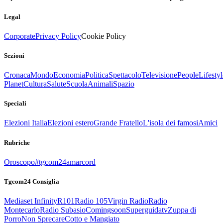
Legal
Corporate
Privacy Policy
Cookie Policy
Sezioni
Cronaca
Mondo
Economia
Politica
Spettacolo
Televisione
People
Lifestyl
Planet
Cultura
Salute
Scuola
Animali
Spazio
Speciali
Elezioni Italia
Elezioni estero
Grande Fratello
L'isola dei famosi
Amici
Rubriche
Oroscopo
#tgcom24amarcord
Tgcom24 Consiglia
Mediaset Infinity
R101
Radio 105
Virgin Radio
Radio
Montecarlo
Radio Subasio
Comingsoon
Superguidatv
Zuppa di
Porro
Non Sprecare
Cotto e Mangiato