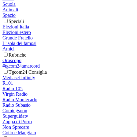
Scuola
Animali
Spazio
Speciali
Elezioni Italia
Elezioni estero
Grande Fratello
L'isola dei famosi
Amici
Rubriche
Oroscopo
#tgcom24amarcord
Tgcom24 Consiglia
Mediaset Infinity
R101
Radio 105
Virgin Radio
Radio Montecarlo
Radio Subasio
Comingsoon
Superguidatv
Zuppa di Porro
Non Sprecare
Cotto e Mangiato