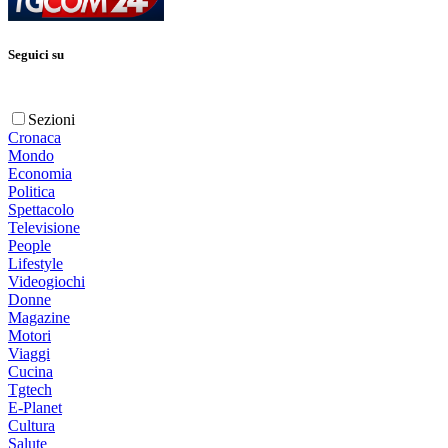
Seguici su
Sezioni
Cronaca
Mondo
Economia
Politica
Spettacolo
Televisione
People
Lifestyle
Videogiochi
Donne
Magazine
Motori
Viaggi
Cucina
Tgtech
E-Planet
Cultura
Salute