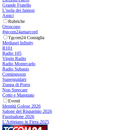
Grande Fratello
L'isola dei famosi
Amici
Rubriche
Oroscopo
#tgcom24amarcord
Tgcom24 Consiglia
Mediaset Infinity
R101
Radio 105
Virgin Radio
Radio Montecarlo
Radio Subasio
Comingsoon
Superguidatv
Zuppa di Porro
Non Sprecare
Cotto e Mangiato
Eventi
Identità Golose 2026
Salone del Risparmio 2026
Fuorisalone 2026
L'Artigiano in Fiera 2025