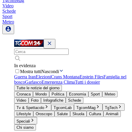
TgcomMag
Video
Schede
Sport
Meteo
In evidenza
Mostra tutti
Nascondi
Guerra Iran
Elezioni
Crans Montana
Epstein Files
Famiglia nel
bosco
Garlasco
Emergenza Clima
Tutti i dossier
Tutte le notizie del giorno
Cronaca
Mondo
Politica
Economia
Sport
Meteo
Video
Foto
Infografiche
Schede
Tv & Spettacolo
TgcomLab
TgcomMag
TgTech
Lifestyle
Oroscopo
Salute
Skuola
Cultura
Animali
Speciali
Chi siamo