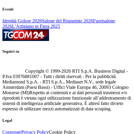
Eventi
Identità Golose 2026
Salone del Risparmio 2026
Fuorisalone
2026
L'Artigiano in Fiera 2025
Seguici su
Copyright © 1999-
2026
RTI S.p.A. Business Digital -
P.Iva 03976881007 - Tutti i diritti riservati - Per la pubblicità
Mediamond S.p.A. - RTI S.p.A., Mediaset N.V., sede legale
Amsterdam (Paesi Bassi) - Uffici Viale Europa 46, 20093 Cologno
Monzese (MI)
Rispetto ai contenuti e ai dati personali trasmessi e/o
riprodotti è vietata ogni utilizzazione funzionale all’addestramento di
sistemi di intelligenza artificiale generativa. È altresì fatto divieto
espresso di utilizzare mezzi automatizzati di data scraping.
Legal
Corporate
Privacy Policy
Cookie Policy