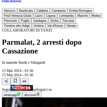
Emilia Romagna
Abruzzo
Basilicata
Calabria
Campania
Emilia Romagna
Friuli Venezia Giulia
Lazio
Liguria
Lombardia
Marche
Molise
Piemonte
Puglia
Sardegna
Sicilia
Toscana
Trentino alto Adige
Umbria
Val d'Aosta
Veneto
COLLABORATORI DI TANZI
Parmalat, 2 arresti dopo
Cassazione
In manette Barili e Silingardi
15 Mar 2014 - 01:36
15 Mar 2014 - 01:36
Segui
su
Seguici su
whatsapp
discover