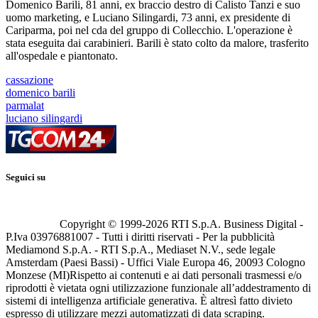
Domenico Barili, 81 anni, ex braccio destro di Calisto Tanzi e suo
uomo marketing, e Luciano Silingardi, 73 anni, ex presidente di
Cariparma, poi nel cda del gruppo di Collecchio. L'operazione è
stata eseguita dai carabinieri. Barili è stato colto da malore, trasferito
all'ospedale e piantonato.
cassazione
domenico barili
parmalat
luciano silingardi
Seguici su
Copyright © 1999-
2026
RTI S.p.A. Business Digital -
P.Iva 03976881007 - Tutti i diritti riservati - Per la pubblicità
Mediamond S.p.A. - RTI S.p.A., Mediaset N.V., sede legale
Amsterdam (Paesi Bassi) - Uffici Viale Europa 46, 20093 Cologno
Monzese (MI)
Rispetto ai contenuti e ai dati personali trasmessi e/o
riprodotti è vietata ogni utilizzazione funzionale all’addestramento di
sistemi di intelligenza artificiale generativa. È altresì fatto divieto
espresso di utilizzare mezzi automatizzati di data scraping.