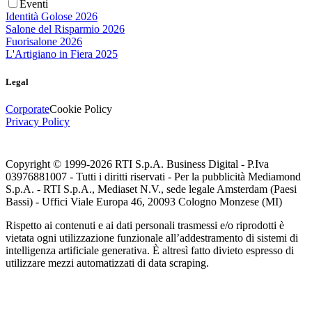
Eventi
Identità Golose 2026
Salone del Risparmio 2026
Fuorisalone 2026
L'Artigiano in Fiera 2025
Legal
Corporate
Cookie Policy
Privacy Policy
Copyright © 1999-
2026
RTI S.p.A. Business Digital - P.Iva
03976881007 - Tutti i diritti riservati - Per la pubblicità Mediamond
S.p.A. - RTI S.p.A., Mediaset N.V., sede legale Amsterdam (Paesi
Bassi) - Uffici Viale Europa 46, 20093 Cologno Monzese (MI)
Rispetto ai contenuti e ai dati personali trasmessi e/o riprodotti è
vietata ogni utilizzazione funzionale all’addestramento di sistemi di
intelligenza artificiale generativa. È altresì fatto divieto espresso di
utilizzare mezzi automatizzati di data scraping.