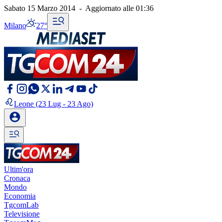
Sabato 15 Marzo 2014
-
Aggiornato alle
01:36
Milano
27°
Leone
(23 Lug - 23 Ago)
Ultim'ora
Cronaca
Mondo
Economia
TgcomLab
Televisione