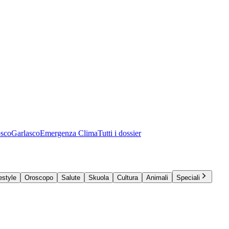
osco
Garlasco
Emergenza Clima
Tutti i dossier
estyle
Oroscopo
Salute
Skuola
Cultura
Animali
Speciali