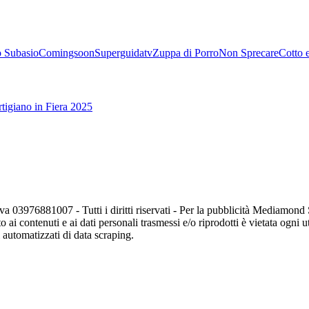
 Subasio
Comingsoon
Superguidatv
Zuppa di Porro
Non Sprecare
Cotto 
tigiano in Fiera 2025
va 03976881007 - Tutti i diritti riservati - Per la pubblicità Mediamon
o ai contenuti e ai dati personali trasmessi e/o riprodotti è vietata ogni 
zi automatizzati di data scraping.