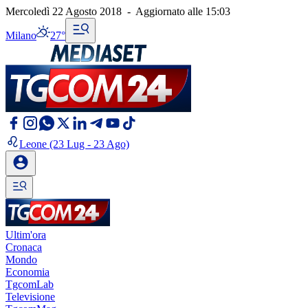
Mercoledì 22 Agosto 2018
-
Aggiornato alle
15:03
Milano
27°
Leone
(23 Lug - 23 Ago)
Ultim'ora
Cronaca
Mondo
Economia
TgcomLab
Televisione