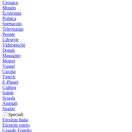
Cronaca
Mondo
Economia
Politica
Spettacolo
Televisione
People
Lifestyle
Videogiochi
Donne
Magazine
Motori
Viaggi
Cucina
Tgtech
E-Planet
Cultura
Salute
Scuola
Animali
Spazio
Speciali
Elezioni Italia
Elezioni estero
Grande Fratello