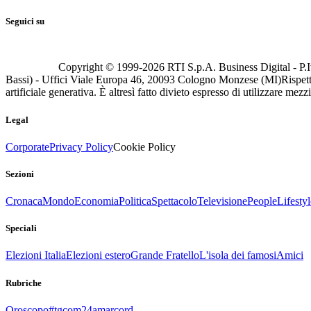
Seguici su
Copyright © 1999-
2026
RTI S.p.A. Business Digital - P.I
Bassi) - Uffici Viale Europa 46, 20093 Cologno Monzese (MI)
Rispett
artificiale generativa. È altresì fatto divieto espresso di utilizzare mez
Legal
Corporate
Privacy Policy
Cookie Policy
Sezioni
Cronaca
Mondo
Economia
Politica
Spettacolo
Televisione
People
Lifestyl
Speciali
Elezioni Italia
Elezioni estero
Grande Fratello
L'isola dei famosi
Amici
Rubriche
Oroscopo
#tgcom24amarcord