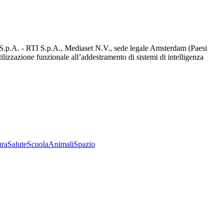
d S.p.A. - RTI S.p.A., Mediaset N.V., sede legale Amsterdam (Paesi
utilizzazione funzionale all’addestramento di sistemi di intelligenza
ura
Salute
Scuola
Animali
Spazio