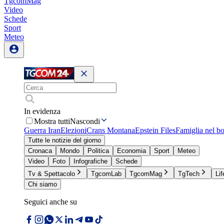
TgcomMag
Video
Schede
Sport
Meteo
In evidenza
Mostra tutti
Nascondi
Guerra Iran
Elezioni
Crans Montana
Epstein Files
Famiglia nel b
Tutte le notizie del giorno
Cronaca
Mondo
Politica
Economia
Sport
Meteo
Video
Foto
Infografiche
Schede
Tv & Spettacolo
TgcomLab
TgcomMag
TgTech
Lif
Chi siamo
Seguici anche su