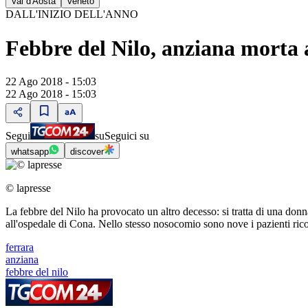
Val d'Aosta
Veneto
DALL'INIZIO DELL'ANNO
Febbre del Nilo, anziana morta a
22 Ago 2018 - 15:03
22 Ago 2018 - 15:03
Segui
su
Seguici su
whatsapp
discover
© lapresse
La febbre del Nilo ha provocato un altro decesso: si tratta di una donna
all'ospedale di Cona. Nello stesso nosocomio sono nove i pazienti ricover
ferrara
anziana
febbre del nilo