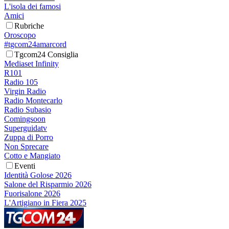
L'isola dei famosi
Amici
Rubriche
Oroscopo
#tgcom24amarcord
Tgcom24 Consiglia
Mediaset Infinity
R101
Radio 105
Virgin Radio
Radio Montecarlo
Radio Subasio
Comingsoon
Superguidatv
Zuppa di Porro
Non Sprecare
Cotto e Mangiato
Eventi
Identità Golose 2026
Salone del Risparmio 2026
Fuorisalone 2026
L'Artigiano in Fiera 2025