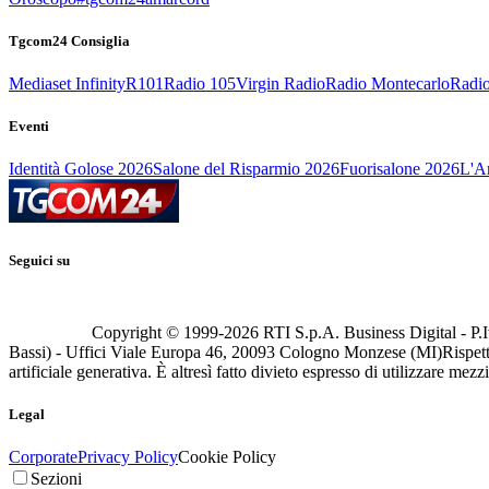
Tgcom24 Consiglia
Mediaset Infinity
R101
Radio 105
Virgin Radio
Radio Montecarlo
Radio
Eventi
Identità Golose 2026
Salone del Risparmio 2026
Fuorisalone 2026
L'Ar
Seguici su
Copyright © 1999-
2026
RTI S.p.A. Business Digital - P.I
Bassi) - Uffici Viale Europa 46, 20093 Cologno Monzese (MI)
Rispett
artificiale generativa. È altresì fatto divieto espresso di utilizzare mez
Legal
Corporate
Privacy Policy
Cookie Policy
Sezioni