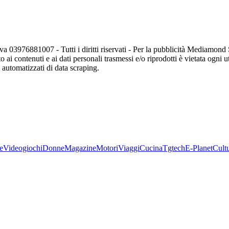
va 03976881007 - Tutti i diritti riservati - Per la pubblicità Mediamon
o ai contenuti e ai dati personali trasmessi e/o riprodotti è vietata ogni 
zi automatizzati di data scraping.
e
Videogiochi
Donne
Magazine
Motori
Viaggi
Cucina
Tgtech
E-Planet
Cult