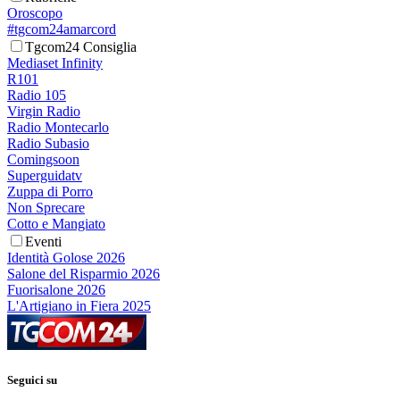
Oroscopo
#tgcom24amarcord
Tgcom24 Consiglia
Mediaset Infinity
R101
Radio 105
Virgin Radio
Radio Montecarlo
Radio Subasio
Comingsoon
Superguidatv
Zuppa di Porro
Non Sprecare
Cotto e Mangiato
Eventi
Identità Golose 2026
Salone del Risparmio 2026
Fuorisalone 2026
L'Artigiano in Fiera 2025
Seguici su