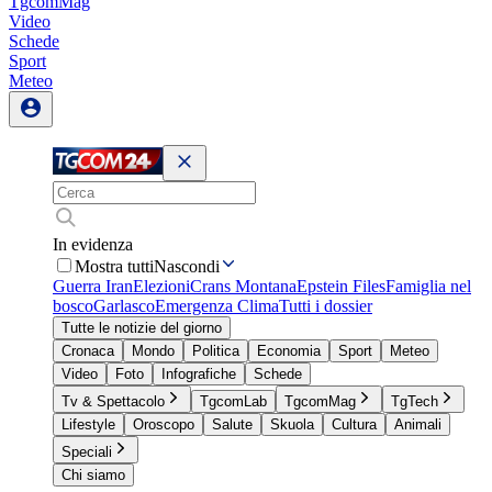
TgcomMag
Video
Schede
Sport
Meteo
In evidenza
Mostra tutti
Nascondi
Guerra Iran
Elezioni
Crans Montana
Epstein Files
Famiglia nel
bosco
Garlasco
Emergenza Clima
Tutti i dossier
Tutte le notizie del giorno
Cronaca
Mondo
Politica
Economia
Sport
Meteo
Video
Foto
Infografiche
Schede
Tv & Spettacolo
TgcomLab
TgcomMag
TgTech
Lifestyle
Oroscopo
Salute
Skuola
Cultura
Animali
Speciali
Chi siamo