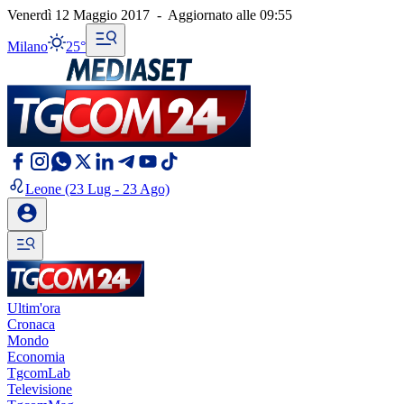
Venerdì 12 Maggio 2017
-
Aggiornato alle
09:55
Milano
25°
Leone
(23 Lug - 23 Ago)
Ultim'ora
Cronaca
Mondo
Economia
TgcomLab
Televisione