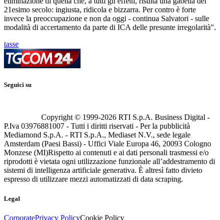
eliminazione di quella che, a tutti gli effetti, risulta una gabella del
21esimo secolo: ingiusta, ridicola e bizzarra. Per contro è forte
invece la preoccupazione e non da oggi - continua Salvatori - sulle
modalità di accertamento da parte di ICA delle presunte irregolarità".
tasse
Seguici su
Copyright © 1999-
2026
RTI S.p.A. Business Digital -
P.Iva 03976881007 - Tutti i diritti riservati - Per la pubblicità
Mediamond S.p.A. - RTI S.p.A., Mediaset N.V., sede legale
Amsterdam (Paesi Bassi) - Uffici Viale Europa 46, 20093 Cologno
Monzese (MI)
Rispetto ai contenuti e ai dati personali trasmessi e/o
riprodotti è vietata ogni utilizzazione funzionale all’addestramento di
sistemi di intelligenza artificiale generativa. È altresì fatto divieto
espresso di utilizzare mezzi automatizzati di data scraping.
Legal
Corporate
Privacy Policy
Cookie Policy