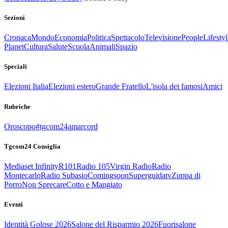
Sezioni
Cronaca
Mondo
Economia
Politica
Spettacolo
Televisione
People
Lifestyl
Planet
Cultura
Salute
Scuola
Animali
Spazio
Speciali
Elezioni Italia
Elezioni estero
Grande Fratello
L'isola dei famosi
Amici
Rubriche
Oroscopo
#tgcom24amarcord
Tgcom24 Consiglia
Mediaset Infinity
R101
Radio 105
Virgin Radio
Radio
Montecarlo
Radio Subasio
Comingsoon
Superguidatv
Zuppa di
Porro
Non Sprecare
Cotto e Mangiato
Eventi
Identità Golose 2026
Salone del Risparmio 2026
Fuorisalone