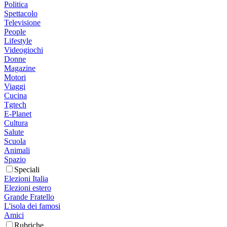
Politica
Spettacolo
Televisione
People
Lifestyle
Videogiochi
Donne
Magazine
Motori
Viaggi
Cucina
Tgtech
E-Planet
Cultura
Salute
Scuola
Animali
Spazio
Speciali
Elezioni Italia
Elezioni estero
Grande Fratello
L'isola dei famosi
Amici
Rubriche