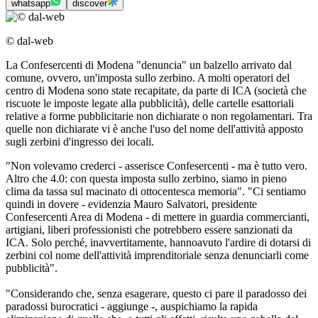
whatsapp
discover
© dal-web
La Confesercenti di Modena "denuncia" un balzello arrivato dal
comune, ovvero, un'imposta sullo zerbino. A molti operatori del
centro di Modena sono state recapitate, da parte di ICA (società che
riscuote le imposte legate alla pubblicità), delle cartelle esattoriali
relative a forme pubblicitarie non dichiarate o non regolamentari. Tra
quelle non dichiarate vi è anche l'uso del nome dell'attività apposto
sugli zerbini d'ingresso dei locali.
"Non volevamo crederci - asserisce Confesercenti - ma è tutto vero.
Altro che 4.0: con questa imposta sullo zerbino, siamo in pieno
clima da tassa sul macinato di ottocentesca memoria". "Ci sentiamo
quindi in dovere - evidenzia Mauro Salvatori, presidente
Confesercenti Area di Modena - di mettere in guardia commercianti,
artigiani, liberi professionisti che potrebbero essere sanzionati da
ICA. Solo perché, inavvertitamente, hannoavuto l'ardire di dotarsi di
zerbini col nome dell'attività imprenditoriale senza denunciarli come
pubblicità".
"Considerando che, senza esagerare, questo ci pare il paradosso dei
paradossi burocratici - aggiunge -, auspichiamo la rapida