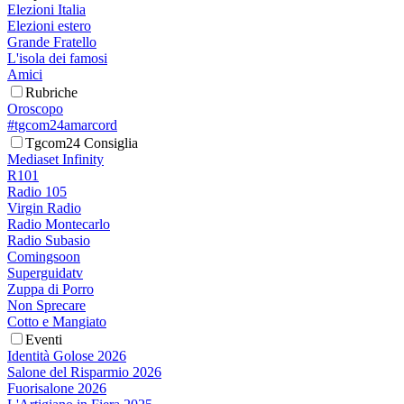
Elezioni Italia
Elezioni estero
Grande Fratello
L'isola dei famosi
Amici
Rubriche
Oroscopo
#tgcom24amarcord
Tgcom24 Consiglia
Mediaset Infinity
R101
Radio 105
Virgin Radio
Radio Montecarlo
Radio Subasio
Comingsoon
Superguidatv
Zuppa di Porro
Non Sprecare
Cotto e Mangiato
Eventi
Identità Golose 2026
Salone del Risparmio 2026
Fuorisalone 2026