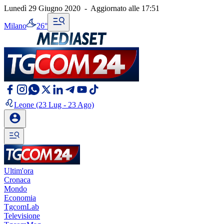
Lunedì 29 Giugno 2020
-
Aggiornato alle
17:51
Milano
26°
Leone
(23 Lug - 23 Ago)
Ultim'ora
Cronaca
Mondo
Economia
TgcomLab
Televisione