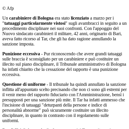
© Afp
Un
carabiniere di Bologna
era stato
licenziato
a marzo per i
"
tatuaggi particolarmente vistosi
" sugli avambracci in seguito a un
procedimento disciplinare nei suoi confronti. Con l'appoggio del
Nuovo sindacato carabinieri il militare, 42 anni, originario di Bari,
aveva fatto ricorso al Tar, che gli ha dato ragione annullando la
sanzione imposta.
Punizione eccessiva
- Pur riconoscendo che avere grandi tatuaggi
sulle braccia è sconsigliato per un carabiniere e può costituire un
illecito sul piano disciplinare, il Tribunale amministrativo di Bologna
ha infatti chiarito che la cessazione del rapporto è una punizione
eccessiva.
Questione di uniforme
- Il tribunale ha quindi annullato la sanzione
inflitta all'appuntato scelto precisando che non ci sono gli estremi per
il venir meno del rapporto fiduciario con l'Amministrazione, bensì i
presupposti per una sanzione più mite. Il Tar ha infatti ammesso che
l'incisione di tatuaggi "deturpanti della persone e indice di
personalità abnorme" può sicuramente costituire un illecito
disciplinare, in quanto in contrasto con il regolamento sulle
uniformi.