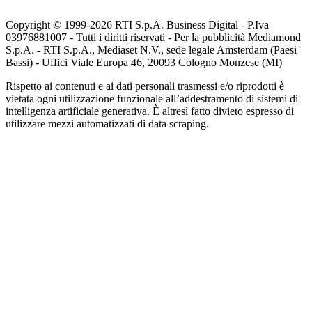
Copyright © 1999-
2026
RTI S.p.A. Business Digital - P.Iva
03976881007 - Tutti i diritti riservati - Per la pubblicità Mediamond
S.p.A. - RTI S.p.A., Mediaset N.V., sede legale Amsterdam (Paesi
Bassi) - Uffici Viale Europa 46, 20093 Cologno Monzese (MI)
Rispetto ai contenuti e ai dati personali trasmessi e/o riprodotti è
vietata ogni utilizzazione funzionale all’addestramento di sistemi di
intelligenza artificiale generativa. È altresì fatto divieto espresso di
utilizzare mezzi automatizzati di data scraping.