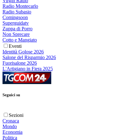
Virgin Radio
Radio Montecarlo
Radio Subasio
Comingsoon
Superguidatv
Zuppa di Porro
Non Sprecare
Cotto e Mangiato
Eventi
Identità Golose 2026
Salone del Risparmio 2026
Fuorisalone 2026
L'Artigiano in Fiera 2025
Seguici su
Sezioni
Cronaca
Mondo
Economia
Politica