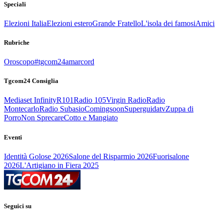
Speciali
Elezioni Italia
Elezioni estero
Grande Fratello
L'isola dei famosi
Amici
Rubriche
Oroscopo
#tgcom24amarcord
Tgcom24 Consiglia
Mediaset Infinity
R101
Radio 105
Virgin Radio
Radio
Montecarlo
Radio Subasio
Comingsoon
Superguidatv
Zuppa di
Porro
Non Sprecare
Cotto e Mangiato
Eventi
Identità Golose 2026
Salone del Risparmio 2026
Fuorisalone
2026
L'Artigiano in Fiera 2025
Seguici su