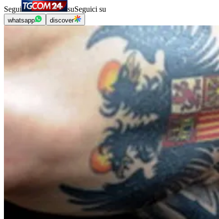
Segui
su
Seguici su
whatsapp
discover