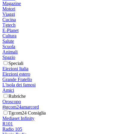
Magazine
Motori
Viaggi
Cucina
Tgtech
E-Planet
Cultura
Salute
Scuola
Animali
Spazio
Speciali
Elezioni Italia
Elezioni estero
Grande Fratello
L'isola dei famosi
Amici
Rubriche
Oroscopo
#tgcom24amarcord
Tgcom24 Consiglia
Mediaset Infinity
R101
Radio 105