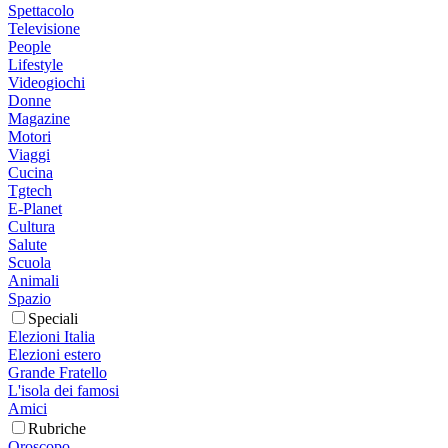
Spettacolo
Televisione
People
Lifestyle
Videogiochi
Donne
Magazine
Motori
Viaggi
Cucina
Tgtech
E-Planet
Cultura
Salute
Scuola
Animali
Spazio
Speciali
Elezioni Italia
Elezioni estero
Grande Fratello
L'isola dei famosi
Amici
Rubriche
Oroscopo