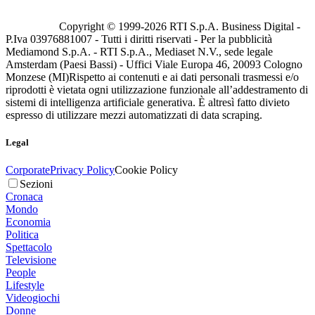
Copyright © 1999-
2026
RTI S.p.A. Business Digital -
P.Iva 03976881007 - Tutti i diritti riservati - Per la pubblicità
Mediamond S.p.A. - RTI S.p.A., Mediaset N.V., sede legale
Amsterdam (Paesi Bassi) - Uffici Viale Europa 46, 20093 Cologno
Monzese (MI)
Rispetto ai contenuti e ai dati personali trasmessi e/o
riprodotti è vietata ogni utilizzazione funzionale all’addestramento di
sistemi di intelligenza artificiale generativa. È altresì fatto divieto
espresso di utilizzare mezzi automatizzati di data scraping.
Legal
Corporate
Privacy Policy
Cookie Policy
Sezioni
Cronaca
Mondo
Economia
Politica
Spettacolo
Televisione
People
Lifestyle
Videogiochi
Donne