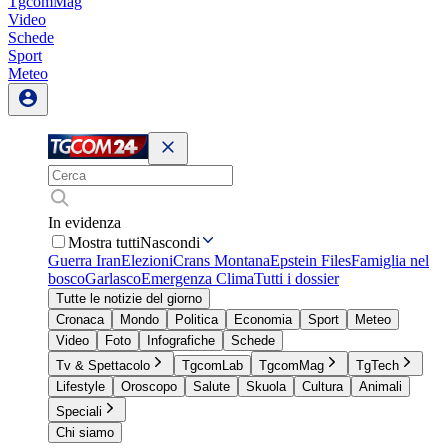
TgcomMag
Video
Schede
Sport
Meteo
In evidenza
Mostra tutti
Nascondi
Guerra Iran
Elezioni
Crans Montana
Epstein Files
Famiglia nel
bosco
Garlasco
Emergenza Clima
Tutti i dossier
Tutte le notizie del giorno
Cronaca
Mondo
Politica
Economia
Sport
Meteo
Video
Foto
Infografiche
Schede
Tv & Spettacolo
TgcomLab
TgcomMag
TgTech
Lifestyle
Oroscopo
Salute
Skuola
Cultura
Animali
Speciali
Chi siamo