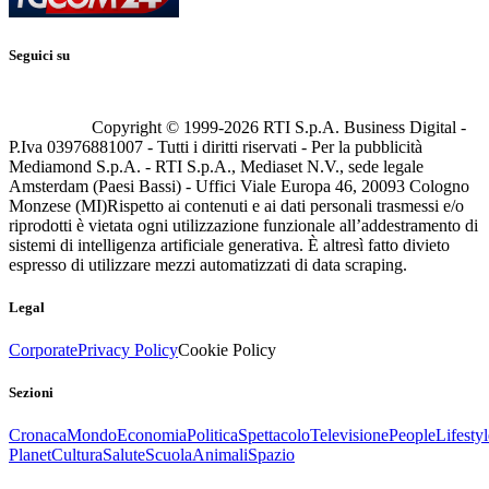
Seguici su
Copyright © 1999-
2026
RTI S.p.A. Business Digital -
P.Iva 03976881007 - Tutti i diritti riservati - Per la pubblicità
Mediamond S.p.A. - RTI S.p.A., Mediaset N.V., sede legale
Amsterdam (Paesi Bassi) - Uffici Viale Europa 46, 20093 Cologno
Monzese (MI)
Rispetto ai contenuti e ai dati personali trasmessi e/o
riprodotti è vietata ogni utilizzazione funzionale all’addestramento di
sistemi di intelligenza artificiale generativa. È altresì fatto divieto
espresso di utilizzare mezzi automatizzati di data scraping.
Legal
Corporate
Privacy Policy
Cookie Policy
Sezioni
Cronaca
Mondo
Economia
Politica
Spettacolo
Televisione
People
Lifestyl
Planet
Cultura
Salute
Scuola
Animali
Spazio