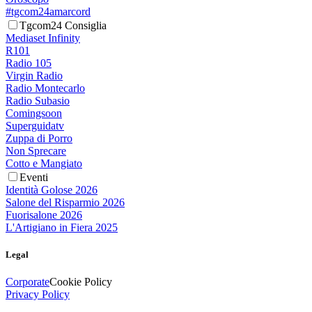
#tgcom24amarcord
Tgcom24 Consiglia
Mediaset Infinity
R101
Radio 105
Virgin Radio
Radio Montecarlo
Radio Subasio
Comingsoon
Superguidatv
Zuppa di Porro
Non Sprecare
Cotto e Mangiato
Eventi
Identità Golose 2026
Salone del Risparmio 2026
Fuorisalone 2026
L'Artigiano in Fiera 2025
Legal
Corporate
Cookie Policy
Privacy Policy