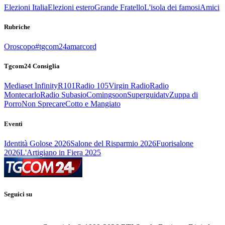
Elezioni Italia
Elezioni estero
Grande Fratello
L'isola dei famosi
Amici
Rubriche
Oroscopo
#tgcom24amarcord
Tgcom24 Consiglia
Mediaset Infinity
R101
Radio 105
Virgin Radio
Radio
Montecarlo
Radio Subasio
Comingsoon
Superguidatv
Zuppa di
Porro
Non Sprecare
Cotto e Mangiato
Eventi
Identità Golose 2026
Salone del Risparmio 2026
Fuorisalone
2026
L'Artigiano in Fiera 2025
Seguici su