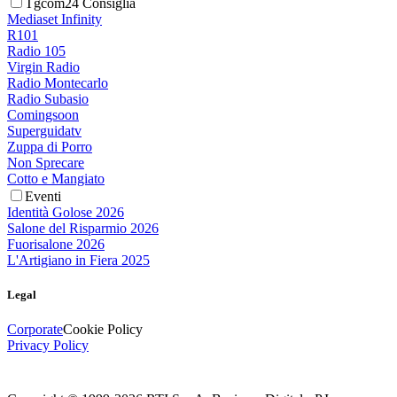
Tgcom24 Consiglia
Mediaset Infinity
R101
Radio 105
Virgin Radio
Radio Montecarlo
Radio Subasio
Comingsoon
Superguidatv
Zuppa di Porro
Non Sprecare
Cotto e Mangiato
Eventi
Identità Golose 2026
Salone del Risparmio 2026
Fuorisalone 2026
L'Artigiano in Fiera 2025
Legal
Corporate
Cookie Policy
Privacy Policy