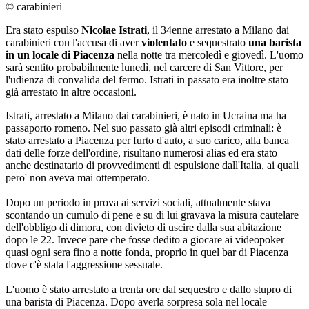
© carabinieri
Era stato espulso
Nicolae Istrati
, il 34enne arrestato a Milano dai
carabinieri con l'accusa di aver
violentato
e sequestrato
una barista
in un locale di Piacenza
nella notte tra mercoledì e giovedì. L'uomo
sarà sentito probabilmente lunedì, nel carcere di San Vittore, per
l'udienza di convalida del fermo. Istrati in passato era inoltre stato
già arrestato in altre occasioni.
Istrati, arrestato a Milano dai carabinieri, è nato in Ucraina ma ha
passaporto romeno. Nel suo passato già altri episodi criminali: è
stato arrestato a Piacenza per furto d'auto, a suo carico, alla banca
dati delle forze dell'ordine, risultano numerosi alias ed era stato
anche destinatario di provvedimenti di espulsione dall'Italia, ai quali
pero' non aveva mai ottemperato.
Dopo un periodo in prova ai servizi sociali, attualmente stava
scontando un cumulo di pene e su di lui gravava la misura cautelare
dell'obbligo di dimora, con divieto di uscire dalla sua abitazione
dopo le 22. Invece pare che fosse dedito a giocare ai videopoker
quasi ogni sera fino a notte fonda, proprio in quel bar di Piacenza
dove c'è stata l'aggressione sessuale.
L'uomo è stato arrestato a trenta ore dal sequestro e dallo stupro di
una barista di Piacenza. Dopo averla sorpresa sola nel locale