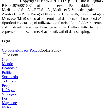
Copyright © 1999-
2026
RTI S.p.A. Business Digital -
P.Iva 03976881007 - Tutti i diritti riservati - Per la pubblicità
Mediamond S.p.A. - RTI S.p.A., Mediaset N.V., sede legale
Amsterdam (Paesi Bassi) - Uffici Viale Europa 46, 20093 Cologno
Monzese (MI)
Rispetto ai contenuti e ai dati personali trasmessi e/o
riprodotti è vietata ogni utilizzazione funzionale all’addestramento di
sistemi di intelligenza artificiale generativa. È altresì fatto divieto
espresso di utilizzare mezzi automatizzati di data scraping.
Legal
Corporate
Privacy Policy
Cookie Policy
Sezioni
Cronaca
Mondo
Economia
Politica
Spettacolo
Televisione
People
Lifestyle
Videogiochi
Donne
Magazine
Motori