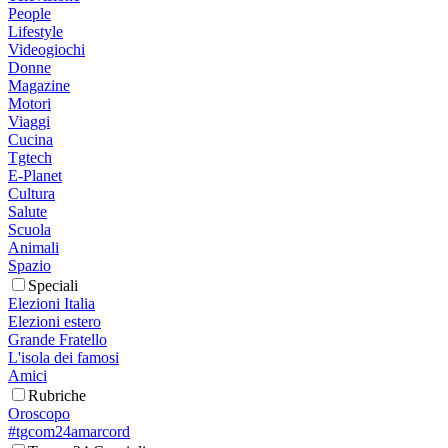
People
Lifestyle
Videogiochi
Donne
Magazine
Motori
Viaggi
Cucina
Tgtech
E-Planet
Cultura
Salute
Scuola
Animali
Spazio
Speciali
Elezioni Italia
Elezioni estero
Grande Fratello
L'isola dei famosi
Amici
Rubriche
Oroscopo
#tgcom24amarcord