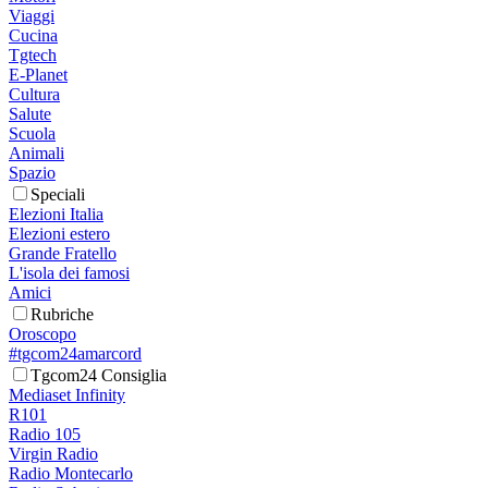
Viaggi
Cucina
Tgtech
E-Planet
Cultura
Salute
Scuola
Animali
Spazio
Speciali
Elezioni Italia
Elezioni estero
Grande Fratello
L'isola dei famosi
Amici
Rubriche
Oroscopo
#tgcom24amarcord
Tgcom24 Consiglia
Mediaset Infinity
R101
Radio 105
Virgin Radio
Radio Montecarlo