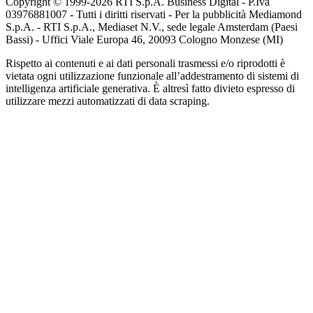
Copyright © 1999-
2026
RTI S.p.A. Business Digital - P.Iva
03976881007 - Tutti i diritti riservati - Per la pubblicità Mediamond
S.p.A. - RTI S.p.A., Mediaset N.V., sede legale Amsterdam (Paesi
Bassi) - Uffici Viale Europa 46, 20093 Cologno Monzese (MI)
Rispetto ai contenuti e ai dati personali trasmessi e/o riprodotti è
vietata ogni utilizzazione funzionale all’addestramento di sistemi di
intelligenza artificiale generativa. È altresì fatto divieto espresso di
utilizzare mezzi automatizzati di data scraping.