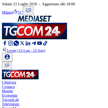
Sabato 21 Luglio 2018
-
Aggiornato alle
18:00
Milano
31°
Leone
(23 Lug - 23 Ago)
Ultim'ora
Cronaca
Mondo
Economia
TgcomLab
Televisione