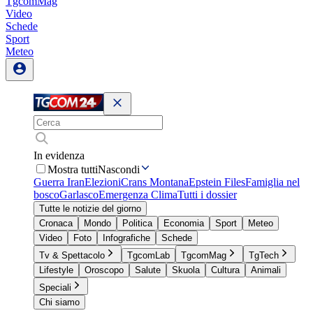
TgcomMag
Video
Schede
Sport
Meteo
In evidenza
Mostra tutti
Nascondi
Guerra Iran
Elezioni
Crans Montana
Epstein Files
Famiglia nel
bosco
Garlasco
Emergenza Clima
Tutti i dossier
Tutte le notizie del giorno
Cronaca
Mondo
Politica
Economia
Sport
Meteo
Video
Foto
Infografiche
Schede
Tv & Spettacolo
TgcomLab
TgcomMag
TgTech
Lifestyle
Oroscopo
Salute
Skuola
Cultura
Animali
Speciali
Chi siamo