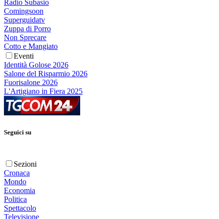
Radio Subasio
Comingsoon
Superguidatv
Zuppa di Porro
Non Sprecare
Cotto e Mangiato
Eventi
Identità Golose 2026
Salone del Risparmio 2026
Fuorisalone 2026
L'Artigiano in Fiera 2025
Seguici su
Sezioni
Cronaca
Mondo
Economia
Politica
Spettacolo
Televisione