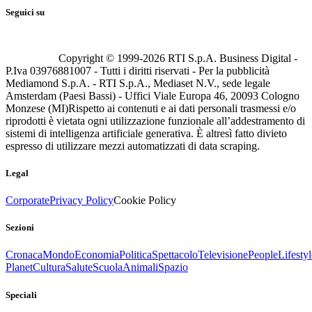
Seguici su
Copyright © 1999-
2026
RTI S.p.A. Business Digital -
P.Iva 03976881007 - Tutti i diritti riservati - Per la pubblicità
Mediamond S.p.A. - RTI S.p.A., Mediaset N.V., sede legale
Amsterdam (Paesi Bassi) - Uffici Viale Europa 46, 20093 Cologno
Monzese (MI)
Rispetto ai contenuti e ai dati personali trasmessi e/o
riprodotti è vietata ogni utilizzazione funzionale all’addestramento di
sistemi di intelligenza artificiale generativa. È altresì fatto divieto
espresso di utilizzare mezzi automatizzati di data scraping.
Legal
Corporate
Privacy Policy
Cookie Policy
Sezioni
Cronaca
Mondo
Economia
Politica
Spettacolo
Televisione
People
Lifestyl
Planet
Cultura
Salute
Scuola
Animali
Spazio
Speciali