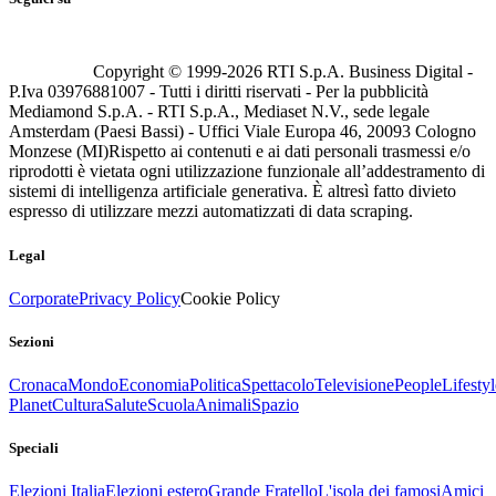
Copyright © 1999-
2026
RTI S.p.A. Business Digital -
P.Iva 03976881007 - Tutti i diritti riservati - Per la pubblicità
Mediamond S.p.A. - RTI S.p.A., Mediaset N.V., sede legale
Amsterdam (Paesi Bassi) - Uffici Viale Europa 46, 20093 Cologno
Monzese (MI)
Rispetto ai contenuti e ai dati personali trasmessi e/o
riprodotti è vietata ogni utilizzazione funzionale all’addestramento di
sistemi di intelligenza artificiale generativa. È altresì fatto divieto
espresso di utilizzare mezzi automatizzati di data scraping.
Legal
Corporate
Privacy Policy
Cookie Policy
Sezioni
Cronaca
Mondo
Economia
Politica
Spettacolo
Televisione
People
Lifestyl
Planet
Cultura
Salute
Scuola
Animali
Spazio
Speciali
Elezioni Italia
Elezioni estero
Grande Fratello
L'isola dei famosi
Amici