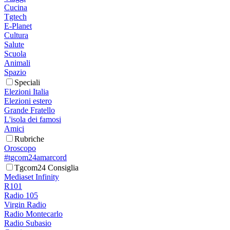
Cucina
Tgtech
E-Planet
Cultura
Salute
Scuola
Animali
Spazio
Speciali
Elezioni Italia
Elezioni estero
Grande Fratello
L'isola dei famosi
Amici
Rubriche
Oroscopo
#tgcom24amarcord
Tgcom24 Consiglia
Mediaset Infinity
R101
Radio 105
Virgin Radio
Radio Montecarlo
Radio Subasio