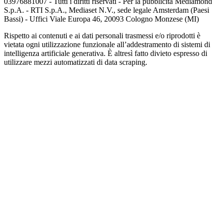
03976881007 - Tutti i diritti riservati - Per la pubblicità Mediamond
S.p.A. - RTI S.p.A., Mediaset N.V., sede legale Amsterdam (Paesi
Bassi) - Uffici Viale Europa 46, 20093 Cologno Monzese (MI)
Rispetto ai contenuti e ai dati personali trasmessi e/o riprodotti è
vietata ogni utilizzazione funzionale all’addestramento di sistemi di
intelligenza artificiale generativa. È altresì fatto divieto espresso di
utilizzare mezzi automatizzati di data scraping.