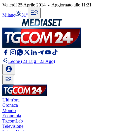
Venerdì 25 Aprile 2014
-
Aggiornato alle
11:21
Milano
31°
Leone
(23 Lug - 23 Ago)
Ultim'ora
Cronaca
Mondo
Economia
TgcomLab
Televisione