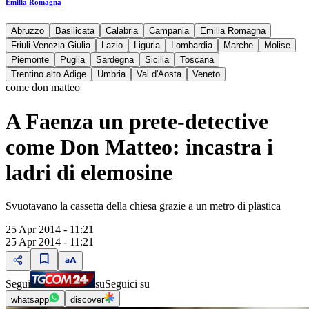
Emilia Romagna
Abruzzo
Basilicata
Calabria
Campania
Emilia Romagna
Friuli Venezia Giulia
Lazio
Liguria
Lombardia
Marche
Molise
Piemonte
Puglia
Sardegna
Sicilia
Toscana
Trentino alto Adige
Umbria
Val d'Aosta
Veneto
come don matteo
A Faenza un prete-detective
come Don Matteo: incastra i
ladri di elemosine
Svuotavano la cassetta della chiesa grazie a un metro di plastica
25 Apr 2014 - 11:21
25 Apr 2014 - 11:21
Segui
su
Seguici su
whatsapp
discover