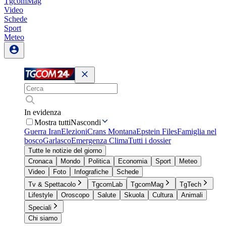
TgcomMag
Video
Schede
Sport
Meteo
In evidenza
Mostra tutti
Nascondi
Guerra Iran
Elezioni
Crans Montana
Epstein Files
Famiglia nel
bosco
Garlasco
Emergenza Clima
Tutti i dossier
Tutte le notizie del giorno
Cronaca
Mondo
Politica
Economia
Sport
Meteo
Video
Foto
Infografiche
Schede
Tv & Spettacolo
TgcomLab
TgcomMag
TgTech
Lifestyle
Oroscopo
Salute
Skuola
Cultura
Animali
Speciali
Chi siamo