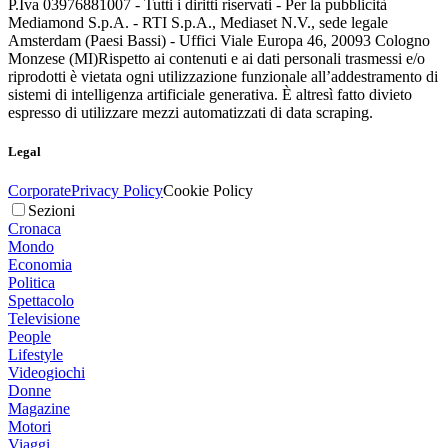
P.Iva 03976881007 - Tutti i diritti riservati - Per la pubblicità
Mediamond S.p.A. - RTI S.p.A., Mediaset N.V., sede legale
Amsterdam (Paesi Bassi) - Uffici Viale Europa 46, 20093 Cologno
Monzese (MI)
Rispetto ai contenuti e ai dati personali trasmessi e/o
riprodotti è vietata ogni utilizzazione funzionale all’addestramento di
sistemi di intelligenza artificiale generativa. È altresì fatto divieto
espresso di utilizzare mezzi automatizzati di data scraping.
Legal
Corporate
Privacy Policy
Cookie Policy
Sezioni
Cronaca
Mondo
Economia
Politica
Spettacolo
Televisione
People
Lifestyle
Videogiochi
Donne
Magazine
Motori
Viaggi