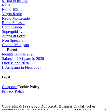
Mediaset Infinity
R101
Radio 105
Virgin Radio
Radio Montecarlo
Radio Subasio
Comingsoon
Superguidatv
Zuppa di Porro
Non Sprecare
Cotto e Mangiato
Eventi
Identità Golose 2026
Salone del Risparmio 2026
Fuorisalone 2026
L'Artigiano in Fiera 2025
Legal
Corporate
Cookie Policy
Privacy Policy
Copyright © 1999-
2026
RTI S.p.A. Business Digital - P.Iva