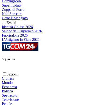
Comingsoon
Superguidatv
Zuppa di Porro
Non Sprecare
Cotto e Mangiato
Eventi
Identità Golose 2026
Salone del Risparmio 2026
Fuorisalone 2026
L'Artigiano in Fiera 2025
Seguici su
Sezioni
Cronaca
Mondo
Economia
Politica
Spettacolo
Televisione
People