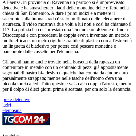
A Faenza, in provincia di Ravenna un parroco si è improvvisato
detective e ha smascherato i ladri delle monetine delle offerte nella
chiesa di San Domenico. A dare i primi indizi e a mettere il
sacerdote sulla buona strada è stato un filmato delle telecamere di
sicurezza. Il video mostrava due volti a lui noti e così ha chiamato il
113. La polizia ha così arrestato una 25enne e un 40enne di Imola.
Disoccupati e con precedenti la coppia eveva inventato un metodo
molto efficace: un metro rigido estraibile di plastica con all'estremità
un linguetta di biadesivo per potere così pescare monetine e
banconote dalle cassette per l'elemosina.
Gli agenti hanno anche trovato nella borsetta della ragazza un
contenitore in metallo con un centinaio di pezzi già appositamente
sagomati di nastro bi-adesivo e qualche banconota da cinque euro
parzialmente strappata; mentre nelle tasche dell'uomo c'era una
piccola torcia a led. Tutto questo è valso alla coppia l'arresto, mentre
per il colpo di dieci giorni prima è scattata, per ora solo la denuncia.
prete-detective
ladri
elemosina
Seguici su