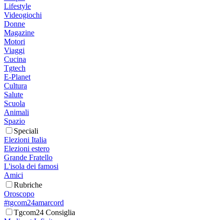
Lifestyle
Videogiochi
Donne
Magazine
Motori
Viaggi
Cucina
Tgtech
E-Planet
Cultura
Salute
Scuola
Animali
Spazio
Speciali
Elezioni Italia
Elezioni estero
Grande Fratello
L'isola dei famosi
Amici
Rubriche
Oroscopo
#tgcom24amarcord
Tgcom24 Consiglia