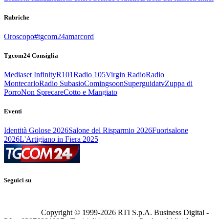
Rubriche
Oroscopo
#tgcom24amarcord
Tgcom24 Consiglia
Mediaset Infinity
R101
Radio 105
Virgin Radio
Radio
Montecarlo
Radio Subasio
Comingsoon
Superguidatv
Zuppa di
Porro
Non Sprecare
Cotto e Mangiato
Eventi
Identità Golose 2026
Salone del Risparmio 2026
Fuorisalone
2026
L'Artigiano in Fiera 2025
Seguici su
Copyright © 1999-
2026
RTI S.p.A. Business Digital -