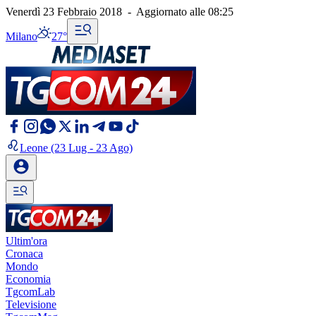
Venerdì 23 Febbraio 2018
-
Aggiornato alle
08:25
Milano
27°
Leone
(23 Lug - 23 Ago)
Ultim'ora
Cronaca
Mondo
Economia
TgcomLab
Televisione