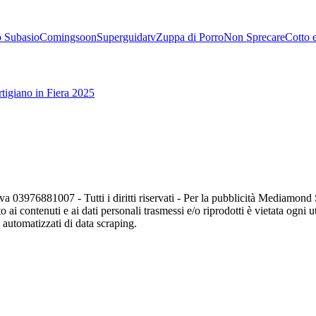
 Subasio
Comingsoon
Superguidatv
Zuppa di Porro
Non Sprecare
Cotto 
tigiano in Fiera 2025
va 03976881007 - Tutti i diritti riservati - Per la pubblicità Mediamon
o ai contenuti e ai dati personali trasmessi e/o riprodotti è vietata ogni 
zi automatizzati di data scraping.