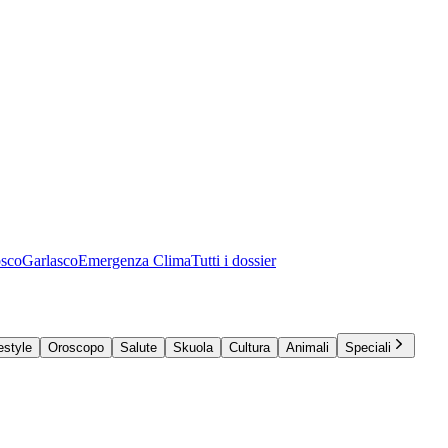
osco
Garlasco
Emergenza Clima
Tutti i dossier
estyle
Oroscopo
Salute
Skuola
Cultura
Animali
Speciali