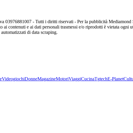
va 03976881007 - Tutti i diritti riservati - Per la pubblicità Mediamon
o ai contenuti e ai dati personali trasmessi e/o riprodotti è vietata ogni 
zi automatizzati di data scraping.
e
Videogiochi
Donne
Magazine
Motori
Viaggi
Cucina
Tgtech
E-Planet
Cult