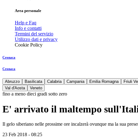
Area personale
Help e Faq
Info e contatti
Termini del servizio
Utilizzo dati e privacy
Cookie Policy
Cronaca
Cronaca
Abruzzo
Basilicata
Calabria
Campania
Emilia Romagna
Friuli V
Val d'Aosta
Veneto
fino a meno dieci gradi sotto zero
E' arrivato il maltempo sull'Ita
Il gelo siberiano nelle prossime ore incalzerà ovunque ma la sua pres
23 Feb 2018 - 08:25