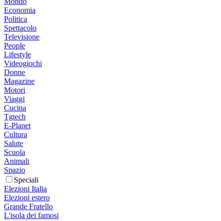
Mondo
Economia
Politica
Spettacolo
Televisione
People
Lifestyle
Videogiochi
Donne
Magazine
Motori
Viaggi
Cucina
Tgtech
E-Planet
Cultura
Salute
Scuola
Animali
Spazio
Speciali
Elezioni Italia
Elezioni estero
Grande Fratello
L'isola dei famosi