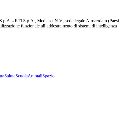
d S.p.A. - RTI S.p.A., Mediaset N.V., sede legale Amsterdam (Paesi
utilizzazione funzionale all’addestramento di sistemi di intelligenza
ura
Salute
Scuola
Animali
Spazio