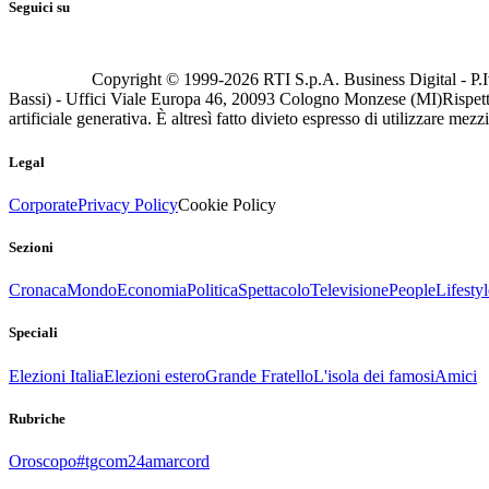
Seguici su
Copyright © 1999-
2026
RTI S.p.A. Business Digital - P.I
Bassi) - Uffici Viale Europa 46, 20093 Cologno Monzese (MI)
Rispett
artificiale generativa. È altresì fatto divieto espresso di utilizzare mez
Legal
Corporate
Privacy Policy
Cookie Policy
Sezioni
Cronaca
Mondo
Economia
Politica
Spettacolo
Televisione
People
Lifestyl
Speciali
Elezioni Italia
Elezioni estero
Grande Fratello
L'isola dei famosi
Amici
Rubriche
Oroscopo
#tgcom24amarcord