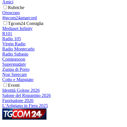
Amici
Rubriche
Oroscopo
#tgcom24amarcord
Tgcom24 Consiglia
Mediaset Infinity
R101
Radio 105
Virgin Radio
Radio Montecarlo
Radio Subasio
Comingsoon
Superguidatv
Zuppa di Porro
Non Sprecare
Cotto e Mangiato
Eventi
Identità Golose 2026
Salone del Risparmio 2026
Fuorisalone 2026
L'Artigiano in Fiera 2025