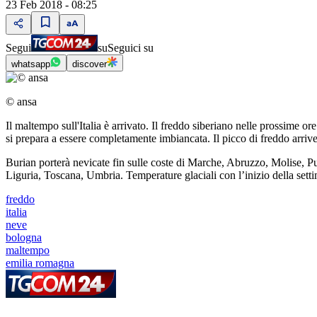
23 Feb 2018 - 08:25
Segui
su
Seguici su
whatsapp
discover
© ansa
Il maltempo sull'Italia è arrivato. Il freddo siberiano nelle prossim
si prepara a essere completamente imbiancata. Il picco di freddo arrive
Burian porterà nevicate fin sulle coste di Marche, Abruzzo, Molise, P
Liguria, Toscana, Umbria. Temperature glaciali con l’inizio della setti
freddo
italia
neve
bologna
maltempo
emilia romagna