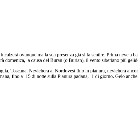
e ore incalzerà ovunque ma la sua presenza già si fa sentire. Prima nev
rà domenica, a causa del Buran (o Burian), il vento siberiano più gelido
uglia, Toscana. Nevicherà al Nordovest fino in pianura, nevicherà anco
mana, fino a -15 di notte sulla Pianura padana, -1 di giorno. Gelo anche 