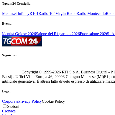
Tgcom24 Consiglia
Mediaset Infinity
R101
Radio 105
Virgin Radio
Radio Montecarlo
Radio
Eventi
Identità Golose 2026
Salone del Risparmio 2026
Fuorisalone 2026
L'Ar
Seguici su
Copyright © 1999-
2026
RTI S.p.A. Business Digital - P.I
Bassi) - Uffici Viale Europa 46, 20093 Cologno Monzese (MI)
Rispett
artificiale generativa. È altresì fatto divieto espresso di utilizzare mez
Legal
Corporate
Privacy Policy
Cookie Policy
Sezioni
Cronaca