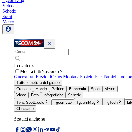
TgcomMag
Video
Schede
Sport
Meteo
In evidenza
Mostra tutti
Nascondi
Guerra Iran
Elezioni
Crans Montana
Epstein Files
Famiglia nel b
Tutte le notizie del giorno
Cronaca
Mondo
Politica
Economia
Sport
Meteo
Video
Foto
Infografiche
Schede
Tv & Spettacolo
TgcomLab
TgcomMag
TgTech
Lif
Chi siamo
Seguici anche su