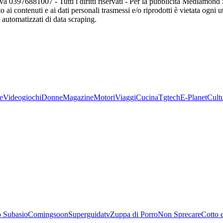
va 03976881007 - Tutti i diritti riservati - Per la pubblicità Mediamon
o ai contenuti e ai dati personali trasmessi e/o riprodotti è vietata ogni 
zi automatizzati di data scraping.
e
Videogiochi
Donne
Magazine
Motori
Viaggi
Cucina
Tgtech
E-Planet
Cult
 Subasio
Comingsoon
Superguidatv
Zuppa di Porro
Non Sprecare
Cotto 