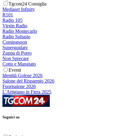
Tgcom24 Consiglia
Mediaset Infinity
R101
Radio 105
Virgin Radio
Radio Montecarlo
Radio Subasio
Comingsoon
Superguidatv
Zuppa di Porro
Non Sprecare
Cotto e Mangiato
Eventi
Identità Golose 2026
Salone del Risparmio 2026
Fuorisalone 2026
L'Artigiano in Fiera 2025
Seguici su