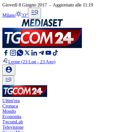
Giovedì 8 Giugno 2017
-
Aggiornato alle
11:19
Milano
33°
Leone
(23 Lug - 23 Ago)
Ultim'ora
Cronaca
Mondo
Economia
TgcomLab
Televisione