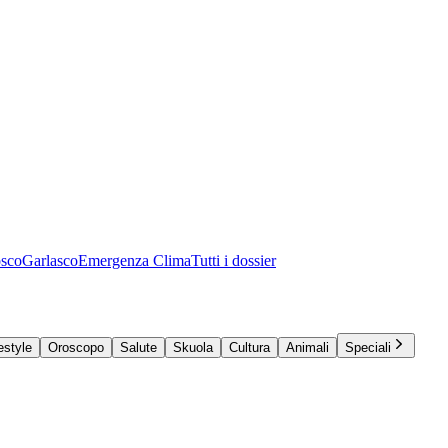
osco
Garlasco
Emergenza Clima
Tutti i dossier
estyle
Oroscopo
Salute
Skuola
Cultura
Animali
Speciali