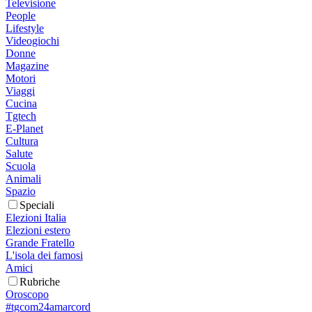
Televisione
People
Lifestyle
Videogiochi
Donne
Magazine
Motori
Viaggi
Cucina
Tgtech
E-Planet
Cultura
Salute
Scuola
Animali
Spazio
Speciali
Elezioni Italia
Elezioni estero
Grande Fratello
L'isola dei famosi
Amici
Rubriche
Oroscopo
#tgcom24amarcord