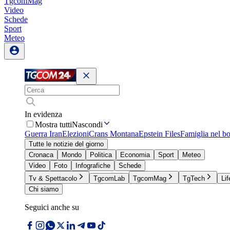
TgcomMag
Video
Schede
Sport
Meteo
In evidenza
Mostra tutti
Nascondi
Guerra Iran
Elezioni
Crans Montana
Epstein Files
Famiglia nel b
Tutte le notizie del giorno
Cronaca
Mondo
Politica
Economia
Sport
Meteo
Video
Foto
Infografiche
Schede
Tv & Spettacolo
TgcomLab
TgcomMag
TgTech
Lif
Chi siamo
Seguici anche su