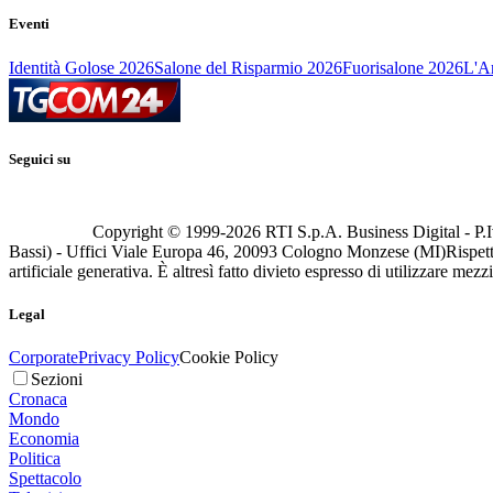
Eventi
Identità Golose 2026
Salone del Risparmio 2026
Fuorisalone 2026
L'Ar
Seguici su
Copyright © 1999-
2026
RTI S.p.A. Business Digital - P.I
Bassi) - Uffici Viale Europa 46, 20093 Cologno Monzese (MI)
Rispett
artificiale generativa. È altresì fatto divieto espresso di utilizzare mez
Legal
Corporate
Privacy Policy
Cookie Policy
Sezioni
Cronaca
Mondo
Economia
Politica
Spettacolo