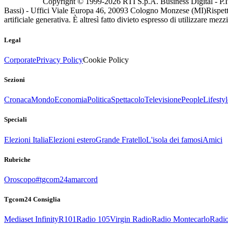
Copyright © 1999-
2026
RTI S.p.A. Business Digital - P.I
Bassi) - Uffici Viale Europa 46, 20093 Cologno Monzese (MI)
Rispett
artificiale generativa. È altresì fatto divieto espresso di utilizzare mez
Legal
Corporate
Privacy Policy
Cookie Policy
Sezioni
Cronaca
Mondo
Economia
Politica
Spettacolo
Televisione
People
Lifestyl
Speciali
Elezioni Italia
Elezioni estero
Grande Fratello
L'isola dei famosi
Amici
Rubriche
Oroscopo
#tgcom24amarcord
Tgcom24 Consiglia
Mediaset Infinity
R101
Radio 105
Virgin Radio
Radio Montecarlo
Radio