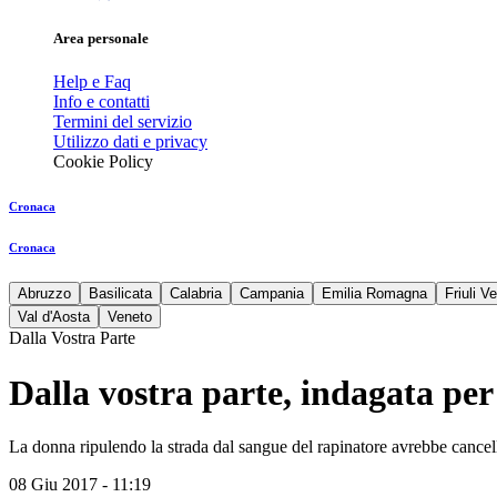
Area personale
Help e Faq
Info e contatti
Termini del servizio
Utilizzo dati e privacy
Cookie Policy
Cronaca
Cronaca
Abruzzo
Basilicata
Calabria
Campania
Emilia Romagna
Friuli V
Val d'Aosta
Veneto
Dalla Vostra Parte
Dalla vostra parte, indagata per
La donna ripulendo la strada dal sangue del rapinatore avrebbe cancel
08 Giu 2017 - 11:19