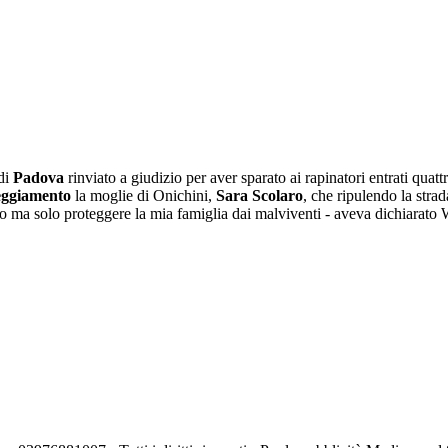
 di
Padova
rinviato a giudizio per aver sparato ai rapinatori entrati quat
eggiamento
la moglie di Onichini,
Sara Scolaro
, che ripulendo la stra
 ma solo proteggere la mia famiglia dai malviventi - aveva dichiarato W