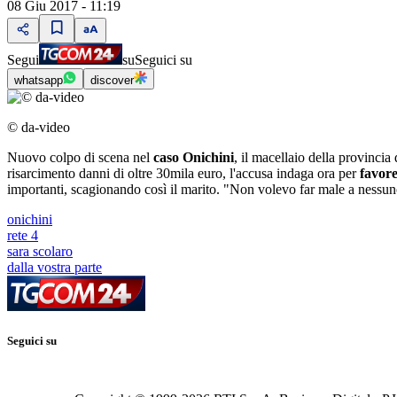
08 Giu 2017 - 11:19
Segui
su
Seguici su
whatsapp
discover
© da-video
Nuovo colpo di scena nel
caso Onichini
, il macellaio della provincia
risarcimento danni di oltre 30mila euro, l'accusa indaga ora per
favor
importanti, scagionando così il marito. "Non volevo far male a nessuno
onichini
rete 4
sara scolaro
dalla vostra parte
Seguici su