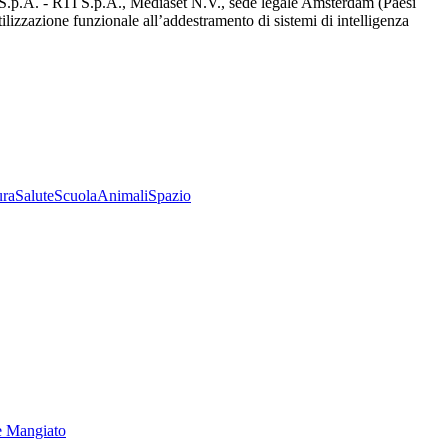
d S.p.A. - RTI S.p.A., Mediaset N.V., sede legale Amsterdam (Paesi
utilizzazione funzionale all’addestramento di sistemi di intelligenza
ura
Salute
Scuola
Animali
Spazio
e Mangiato