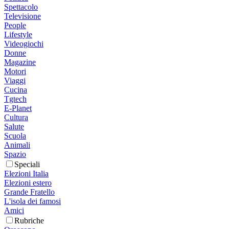
Spettacolo
Televisione
People
Lifestyle
Videogiochi
Donne
Magazine
Motori
Viaggi
Cucina
Tgtech
E-Planet
Cultura
Salute
Scuola
Animali
Spazio
Speciali
Elezioni Italia
Elezioni estero
Grande Fratello
L'isola dei famosi
Amici
Rubriche