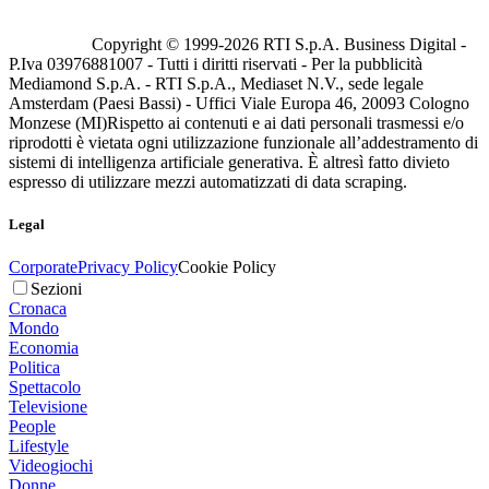
Copyright © 1999-
2026
RTI S.p.A. Business Digital -
P.Iva 03976881007 - Tutti i diritti riservati - Per la pubblicità
Mediamond S.p.A. - RTI S.p.A., Mediaset N.V., sede legale
Amsterdam (Paesi Bassi) - Uffici Viale Europa 46, 20093 Cologno
Monzese (MI)
Rispetto ai contenuti e ai dati personali trasmessi e/o
riprodotti è vietata ogni utilizzazione funzionale all’addestramento di
sistemi di intelligenza artificiale generativa. È altresì fatto divieto
espresso di utilizzare mezzi automatizzati di data scraping.
Legal
Corporate
Privacy Policy
Cookie Policy
Sezioni
Cronaca
Mondo
Economia
Politica
Spettacolo
Televisione
People
Lifestyle
Videogiochi
Donne