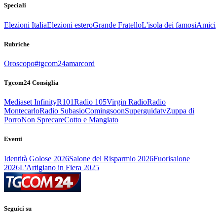
Speciali
Elezioni Italia
Elezioni estero
Grande Fratello
L'isola dei famosi
Amici
Rubriche
Oroscopo
#tgcom24amarcord
Tgcom24 Consiglia
Mediaset Infinity
R101
Radio 105
Virgin Radio
Radio
Montecarlo
Radio Subasio
Comingsoon
Superguidatv
Zuppa di
Porro
Non Sprecare
Cotto e Mangiato
Eventi
Identità Golose 2026
Salone del Risparmio 2026
Fuorisalone
2026
L'Artigiano in Fiera 2025
Seguici su