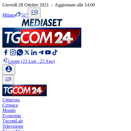
Giovedì 28 Ottobre 2021
-
Aggiornato alle
14:00
Milano
31°
Leone
(23 Lug - 23 Ago)
Ultim'ora
Cronaca
Mondo
Economia
TgcomLab
Televisione