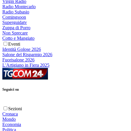
Virgin Radio
Radio Montecarlo
Radio Subasio
Comingsoon
Superguidatv
Zuppa di Porro
Non Sprecare
Cotto e Mangiato
Eventi
Identità Golose 2026
Salone del Risparmio 2026
Fuorisalone 2026
L'Artigiano in Fiera 2025
Seguici su
Sezioni
Cronaca
Mondo
Economia
Politica