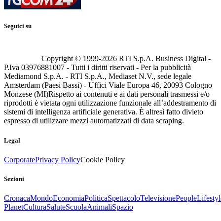
Seguici su
Copyright © 1999-
2026
RTI S.p.A. Business Digital -
P.Iva 03976881007 - Tutti i diritti riservati - Per la pubblicità
Mediamond S.p.A. - RTI S.p.A., Mediaset N.V., sede legale
Amsterdam (Paesi Bassi) - Uffici Viale Europa 46, 20093 Cologno
Monzese (MI)
Rispetto ai contenuti e ai dati personali trasmessi e/o
riprodotti è vietata ogni utilizzazione funzionale all’addestramento di
sistemi di intelligenza artificiale generativa. È altresì fatto divieto
espresso di utilizzare mezzi automatizzati di data scraping.
Legal
Corporate
Privacy Policy
Cookie Policy
Sezioni
Cronaca
Mondo
Economia
Politica
Spettacolo
Televisione
People
Lifestyl
Planet
Cultura
Salute
Scuola
Animali
Spazio