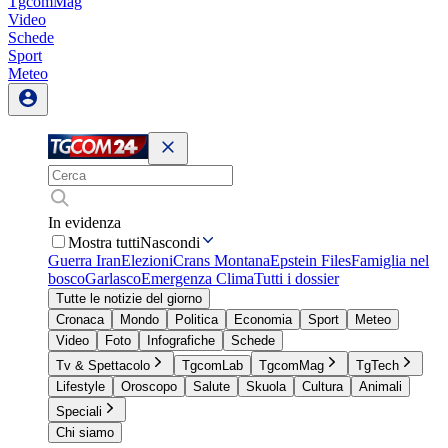
TgcomMag
Video
Schede
Sport
Meteo
In evidenza
Mostra tutti
Nascondi
Guerra Iran
Elezioni
Crans Montana
Epstein Files
Famiglia nel
bosco
Garlasco
Emergenza Clima
Tutti i dossier
Tutte le notizie del giorno
Cronaca
Mondo
Politica
Economia
Sport
Meteo
Video
Foto
Infografiche
Schede
Tv & Spettacolo
TgcomLab
TgcomMag
TgTech
Lifestyle
Oroscopo
Salute
Skuola
Cultura
Animali
Speciali
Chi siamo