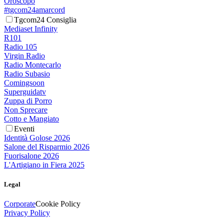
Oroscopo
#tgcom24amarcord
Tgcom24 Consiglia
Mediaset Infinity
R101
Radio 105
Virgin Radio
Radio Montecarlo
Radio Subasio
Comingsoon
Superguidatv
Zuppa di Porro
Non Sprecare
Cotto e Mangiato
Eventi
Identità Golose 2026
Salone del Risparmio 2026
Fuorisalone 2026
L'Artigiano in Fiera 2025
Legal
Corporate
Cookie Policy
Privacy Policy