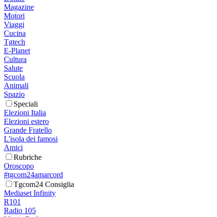
Magazine
Motori
Viaggi
Cucina
Tgtech
E-Planet
Cultura
Salute
Scuola
Animali
Spazio
Speciali
Elezioni Italia
Elezioni estero
Grande Fratello
L'isola dei famosi
Amici
Rubriche
Oroscopo
#tgcom24amarcord
Tgcom24 Consiglia
Mediaset Infinity
R101
Radio 105