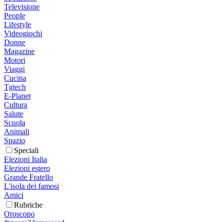
Televisione
People
Lifestyle
Videogiochi
Donne
Magazine
Motori
Viaggi
Cucina
Tgtech
E-Planet
Cultura
Salute
Scuola
Animali
Spazio
Speciali
Elezioni Italia
Elezioni estero
Grande Fratello
L'isola dei famosi
Amici
Rubriche
Oroscopo