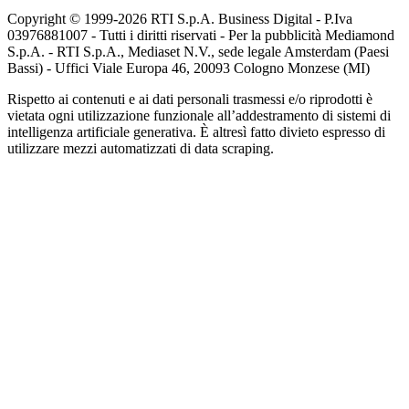
Copyright © 1999-
2026
RTI S.p.A. Business Digital - P.Iva
03976881007 - Tutti i diritti riservati - Per la pubblicità Mediamond
S.p.A. - RTI S.p.A., Mediaset N.V., sede legale Amsterdam (Paesi
Bassi) - Uffici Viale Europa 46, 20093 Cologno Monzese (MI)
Rispetto ai contenuti e ai dati personali trasmessi e/o riprodotti è
vietata ogni utilizzazione funzionale all’addestramento di sistemi di
intelligenza artificiale generativa. È altresì fatto divieto espresso di
utilizzare mezzi automatizzati di data scraping.