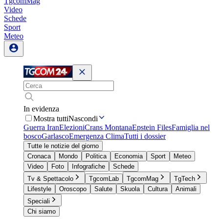
TgcomMag
Video
Schede
Sport
Meteo
In evidenza
Mostra tutti
Nascondi
Guerra Iran
Elezioni
Crans Montana
Epstein Files
Famiglia nel
bosco
Garlasco
Emergenza Clima
Tutti i dossier
Tutte le notizie del giorno
Cronaca
Mondo
Politica
Economia
Sport
Meteo
Video
Foto
Infografiche
Schede
Tv & Spettacolo
TgcomLab
TgcomMag
TgTech
Lifestyle
Oroscopo
Salute
Skuola
Cultura
Animali
Speciali
Chi siamo