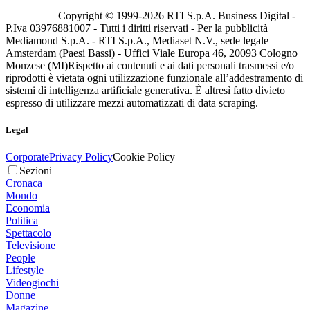
Copyright © 1999-
2026
RTI S.p.A. Business Digital -
P.Iva 03976881007 - Tutti i diritti riservati - Per la pubblicità
Mediamond S.p.A. - RTI S.p.A., Mediaset N.V., sede legale
Amsterdam (Paesi Bassi) - Uffici Viale Europa 46, 20093 Cologno
Monzese (MI)
Rispetto ai contenuti e ai dati personali trasmessi e/o
riprodotti è vietata ogni utilizzazione funzionale all’addestramento di
sistemi di intelligenza artificiale generativa. È altresì fatto divieto
espresso di utilizzare mezzi automatizzati di data scraping.
Legal
Corporate
Privacy Policy
Cookie Policy
Sezioni
Cronaca
Mondo
Economia
Politica
Spettacolo
Televisione
People
Lifestyle
Videogiochi
Donne
Magazine