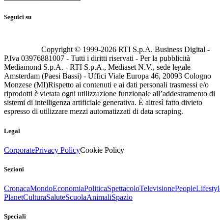
Seguici su
Copyright © 1999-
2026
RTI S.p.A. Business Digital -
P.Iva 03976881007 - Tutti i diritti riservati - Per la pubblicità
Mediamond S.p.A. - RTI S.p.A., Mediaset N.V., sede legale
Amsterdam (Paesi Bassi) - Uffici Viale Europa 46, 20093 Cologno
Monzese (MI)
Rispetto ai contenuti e ai dati personali trasmessi e/o
riprodotti è vietata ogni utilizzazione funzionale all’addestramento di
sistemi di intelligenza artificiale generativa. È altresì fatto divieto
espresso di utilizzare mezzi automatizzati di data scraping.
Legal
Corporate
Privacy Policy
Cookie Policy
Sezioni
Cronaca
Mondo
Economia
Politica
Spettacolo
Televisione
People
Lifestyl
Planet
Cultura
Salute
Scuola
Animali
Spazio
Speciali