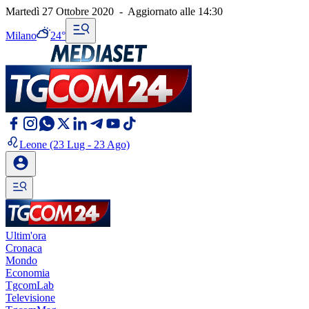
Martedì 27 Ottobre 2020
-
Aggiornato alle
14:30
Milano
24°
Leone
(23 Lug - 23 Ago)
Ultim'ora
Cronaca
Mondo
Economia
TgcomLab
Televisione