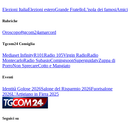
Elezioni Italia
Elezioni estero
Grande Fratello
L'isola dei famosi
Amici
Rubriche
Oroscopo
#tgcom24amarcord
Tgcom24 Consiglia
Mediaset Infinity
R101
Radio 105
Virgin Radio
Radio
Montecarlo
Radio Subasio
Comingsoon
Superguidatv
Zuppa di
Porro
Non Sprecare
Cotto e Mangiato
Eventi
Identità Golose 2026
Salone del Risparmio 2026
Fuorisalone
2026
L'Artigiano in Fiera 2025
Seguici su