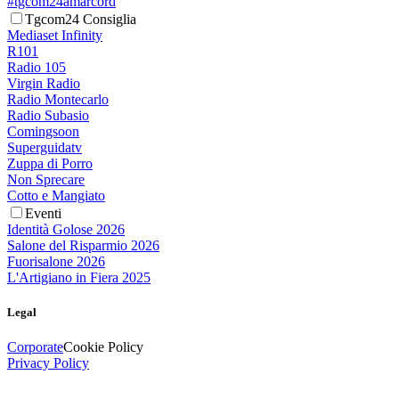
#tgcom24amarcord
Tgcom24 Consiglia
Mediaset Infinity
R101
Radio 105
Virgin Radio
Radio Montecarlo
Radio Subasio
Comingsoon
Superguidatv
Zuppa di Porro
Non Sprecare
Cotto e Mangiato
Eventi
Identità Golose 2026
Salone del Risparmio 2026
Fuorisalone 2026
L'Artigiano in Fiera 2025
Legal
Corporate
Cookie Policy
Privacy Policy