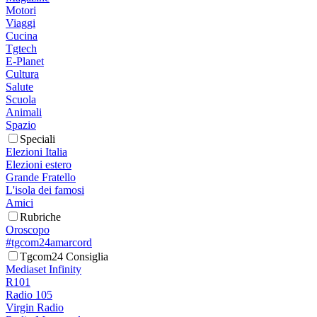
Motori
Viaggi
Cucina
Tgtech
E-Planet
Cultura
Salute
Scuola
Animali
Spazio
Speciali
Elezioni Italia
Elezioni estero
Grande Fratello
L'isola dei famosi
Amici
Rubriche
Oroscopo
#tgcom24amarcord
Tgcom24 Consiglia
Mediaset Infinity
R101
Radio 105
Virgin Radio