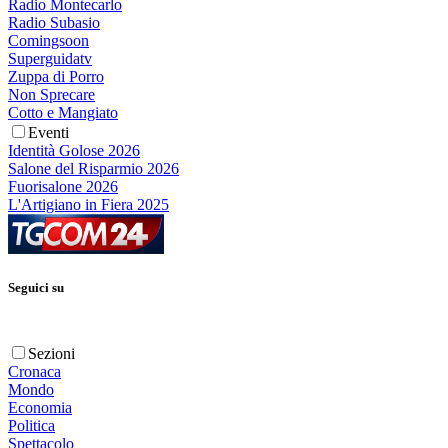
Radio Montecarlo
Radio Subasio
Comingsoon
Superguidatv
Zuppa di Porro
Non Sprecare
Cotto e Mangiato
Eventi
Identità Golose 2026
Salone del Risparmio 2026
Fuorisalone 2026
L'Artigiano in Fiera 2025
Seguici su
Sezioni
Cronaca
Mondo
Economia
Politica
Spettacolo