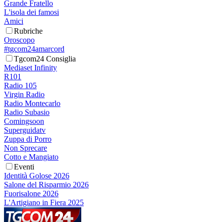
Grande Fratello
L'isola dei famosi
Amici
Rubriche
Oroscopo
#tgcom24amarcord
Tgcom24 Consiglia
Mediaset Infinity
R101
Radio 105
Virgin Radio
Radio Montecarlo
Radio Subasio
Comingsoon
Superguidatv
Zuppa di Porro
Non Sprecare
Cotto e Mangiato
Eventi
Identità Golose 2026
Salone del Risparmio 2026
Fuorisalone 2026
L'Artigiano in Fiera 2025