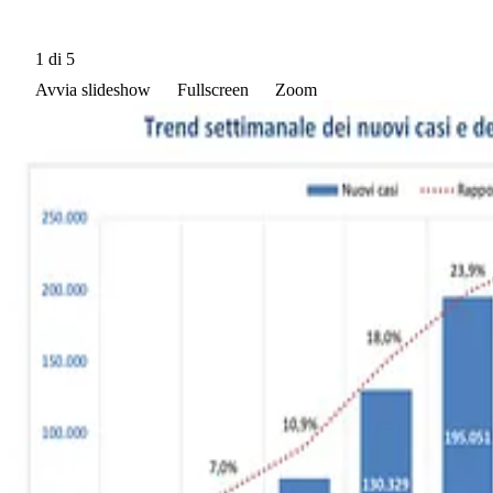
1
di 5
Avvia slideshow
Fullscreen
Zoom