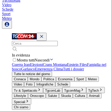
TgcomMag
Video
Schede
Sport
Meteo
In evidenza
Mostra tutti
Nascondi
Guerra Iran
Elezioni
Crans Montana
Epstein Files
Famiglia nel
bosco
Garlasco
Emergenza Clima
Tutti i dossier
Tutte le notizie del giorno
Cronaca
Mondo
Politica
Economia
Sport
Meteo
Video
Foto
Infografiche
Schede
Tv & Spettacolo
TgcomLab
TgcomMag
TgTech
Lifestyle
Oroscopo
Salute
Skuola
Cultura
Animali
Speciali
Chi siamo