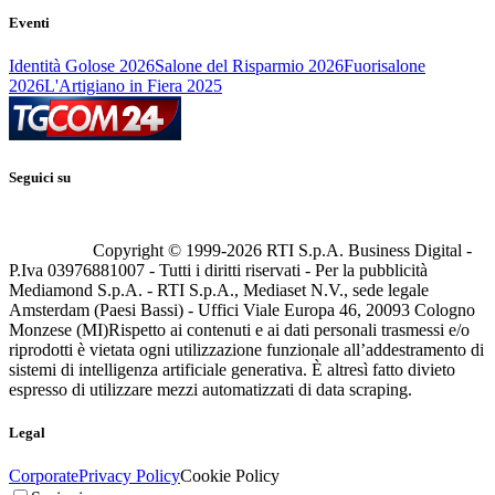
Eventi
Identità Golose 2026
Salone del Risparmio 2026
Fuorisalone
2026
L'Artigiano in Fiera 2025
Seguici su
Copyright © 1999-
2026
RTI S.p.A. Business Digital -
P.Iva 03976881007 - Tutti i diritti riservati - Per la pubblicità
Mediamond S.p.A. - RTI S.p.A., Mediaset N.V., sede legale
Amsterdam (Paesi Bassi) - Uffici Viale Europa 46, 20093 Cologno
Monzese (MI)
Rispetto ai contenuti e ai dati personali trasmessi e/o
riprodotti è vietata ogni utilizzazione funzionale all’addestramento di
sistemi di intelligenza artificiale generativa. È altresì fatto divieto
espresso di utilizzare mezzi automatizzati di data scraping.
Legal
Corporate
Privacy Policy
Cookie Policy