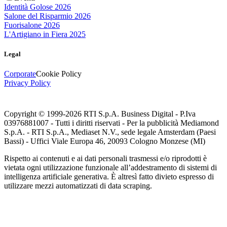
Identità Golose 2026
Salone del Risparmio 2026
Fuorisalone 2026
L'Artigiano in Fiera 2025
Legal
Corporate
Cookie Policy
Privacy Policy
Copyright © 1999-
2026
RTI S.p.A. Business Digital - P.Iva
03976881007 - Tutti i diritti riservati - Per la pubblicità Mediamond
S.p.A. - RTI S.p.A., Mediaset N.V., sede legale Amsterdam (Paesi
Bassi) - Uffici Viale Europa 46, 20093 Cologno Monzese (MI)
Rispetto ai contenuti e ai dati personali trasmessi e/o riprodotti è
vietata ogni utilizzazione funzionale all’addestramento di sistemi di
intelligenza artificiale generativa. È altresì fatto divieto espresso di
utilizzare mezzi automatizzati di data scraping.