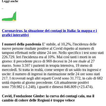
Leggi anche
Coronavirus, la situazione dei contagi in Italia: la mappa e i
grafici interattivi
I numeri della pandemia
E' stabile, al 10,2%, l'incidenza delle
nuove persone risultate positive al Covid rispetto al numero di
tamponi effettuati nelle ultime 24 ore. Nello specifico i test sono stati
226.729. Ieri l'incidenza era al 10%. Mai così tanti i morti in un
giorno: il precedente picco di 969 decessi in 24 ore risale al 27
marzo. Sono 3.597 i pazienti in terapia intensiva, 19 meno di
mercoledì. Si tratta in realtà, come sempre di un saldo tra ingressi e
uscite: il numero di ingressi in rianimazione nelle 24 ore sono stati
217. I ricoverati negli altri reparti Covid sono 31.772, in calo di 682
unità rispetto al giorno precedente. Gli attualmente positivi
sono 759.982 (-1.248), i guariti e dimessi 846.809 (+23.474).
Covid, Fondazione Gimbe: la curva dei contagi cala, ma il
cambio di colore delle Regioni è troppo veloce