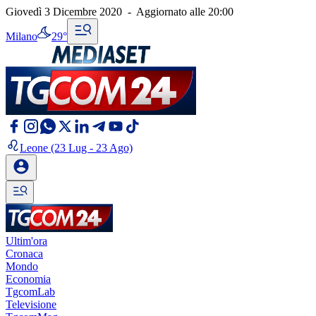
Giovedì 3 Dicembre 2020
-
Aggiornato alle
20:00
Milano
29°
Leone
(23 Lug - 23 Ago)
Ultim'ora
Cronaca
Mondo
Economia
TgcomLab
Televisione