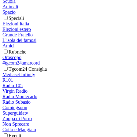
Scuola
Animali
Spazio
Speciali
Elezioni Italia
Elezioni estero
Grande Fratello
L'isola dei famosi
Amici
Rubriche
Oroscopo
#tgcom24amarcord
Tgcom24 Consiglia
Mediaset Infinity
R101
Radio 105
Virgin Radio
Radio Montecarlo
Radio Subasio
Comingsoon
Superguidatv
Zuppa di Porro
Non Sprecare
Cotto e Mangiato
Eventi