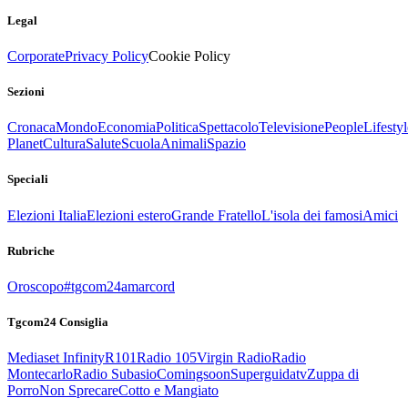
Legal
Corporate
Privacy Policy
Cookie Policy
Sezioni
Cronaca
Mondo
Economia
Politica
Spettacolo
Televisione
People
Lifestyl
Planet
Cultura
Salute
Scuola
Animali
Spazio
Speciali
Elezioni Italia
Elezioni estero
Grande Fratello
L'isola dei famosi
Amici
Rubriche
Oroscopo
#tgcom24amarcord
Tgcom24 Consiglia
Mediaset Infinity
R101
Radio 105
Virgin Radio
Radio
Montecarlo
Radio Subasio
Comingsoon
Superguidatv
Zuppa di
Porro
Non Sprecare
Cotto e Mangiato