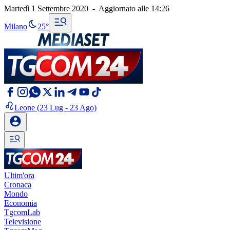
Martedì 1 Settembre 2020
-
Aggiornato alle
14:26
Milano
25°
Leone
(23 Lug - 23 Ago)
Ultim'ora
Cronaca
Mondo
Economia
TgcomLab
Televisione