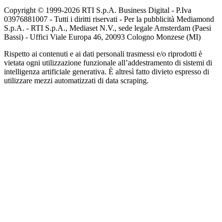
Copyright © 1999-
2026
RTI S.p.A. Business Digital - P.Iva
03976881007 - Tutti i diritti riservati - Per la pubblicità Mediamond
S.p.A. - RTI S.p.A., Mediaset N.V., sede legale Amsterdam (Paesi
Bassi) - Uffici Viale Europa 46, 20093 Cologno Monzese (MI)
Rispetto ai contenuti e ai dati personali trasmessi e/o riprodotti è
vietata ogni utilizzazione funzionale all’addestramento di sistemi di
intelligenza artificiale generativa. È altresì fatto divieto espresso di
utilizzare mezzi automatizzati di data scraping.