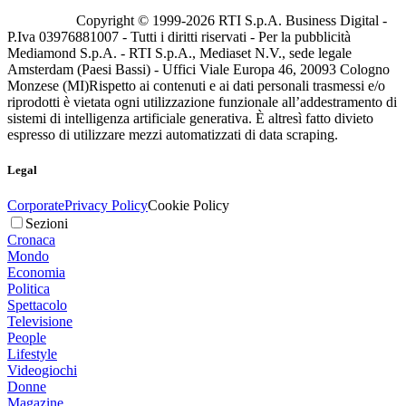
Copyright © 1999-
2026
RTI S.p.A. Business Digital -
P.Iva 03976881007 - Tutti i diritti riservati - Per la pubblicità
Mediamond S.p.A. - RTI S.p.A., Mediaset N.V., sede legale
Amsterdam (Paesi Bassi) - Uffici Viale Europa 46, 20093 Cologno
Monzese (MI)
Rispetto ai contenuti e ai dati personali trasmessi e/o
riprodotti è vietata ogni utilizzazione funzionale all’addestramento di
sistemi di intelligenza artificiale generativa. È altresì fatto divieto
espresso di utilizzare mezzi automatizzati di data scraping.
Legal
Corporate
Privacy Policy
Cookie Policy
Sezioni
Cronaca
Mondo
Economia
Politica
Spettacolo
Televisione
People
Lifestyle
Videogiochi
Donne
Magazine