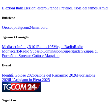
Elezioni Italia
Elezioni estero
Grande Fratello
L'isola dei famosi
Amici
Rubriche
Oroscopo
#tgcom24amarcord
Tgcom24 Consiglia
Mediaset Infinity
R101
Radio 105
Virgin Radio
Radio
Montecarlo
Radio Subasio
Comingsoon
Superguidatv
Zuppa di
Porro
Non Sprecare
Cotto e Mangiato
Eventi
Identità Golose 2026
Salone del Risparmio 2026
Fuorisalone
2026
L'Artigiano in Fiera 2025
Seguici su