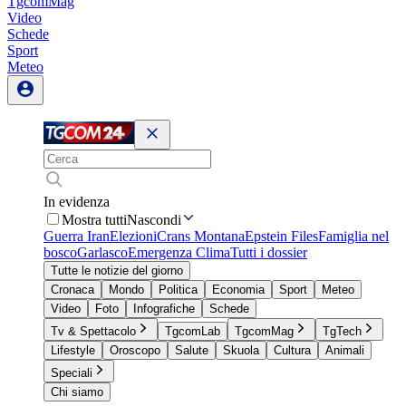
TgcomMag
Video
Schede
Sport
Meteo
In evidenza
Mostra tutti
Nascondi
Guerra Iran
Elezioni
Crans Montana
Epstein Files
Famiglia nel
bosco
Garlasco
Emergenza Clima
Tutti i dossier
Tutte le notizie del giorno
Cronaca
Mondo
Politica
Economia
Sport
Meteo
Video
Foto
Infografiche
Schede
Tv & Spettacolo
TgcomLab
TgcomMag
TgTech
Lifestyle
Oroscopo
Salute
Skuola
Cultura
Animali
Speciali
Chi siamo