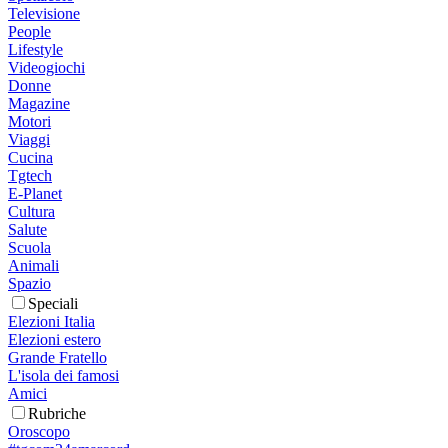
Televisione
People
Lifestyle
Videogiochi
Donne
Magazine
Motori
Viaggi
Cucina
Tgtech
E-Planet
Cultura
Salute
Scuola
Animali
Spazio
Speciali
Elezioni Italia
Elezioni estero
Grande Fratello
L'isola dei famosi
Amici
Rubriche
Oroscopo