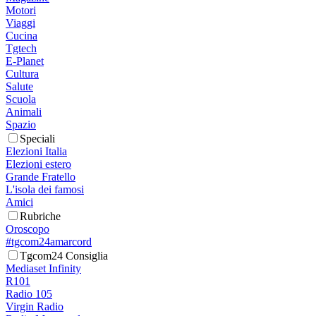
Motori
Viaggi
Cucina
Tgtech
E-Planet
Cultura
Salute
Scuola
Animali
Spazio
Speciali
Elezioni Italia
Elezioni estero
Grande Fratello
L'isola dei famosi
Amici
Rubriche
Oroscopo
#tgcom24amarcord
Tgcom24 Consiglia
Mediaset Infinity
R101
Radio 105
Virgin Radio