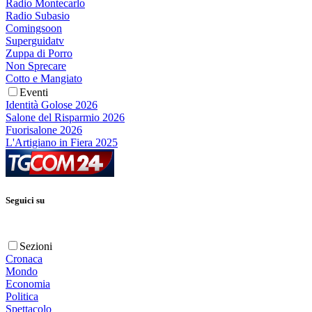
Radio Montecarlo
Radio Subasio
Comingsoon
Superguidatv
Zuppa di Porro
Non Sprecare
Cotto e Mangiato
Eventi
Identità Golose 2026
Salone del Risparmio 2026
Fuorisalone 2026
L'Artigiano in Fiera 2025
Seguici su
Sezioni
Cronaca
Mondo
Economia
Politica
Spettacolo