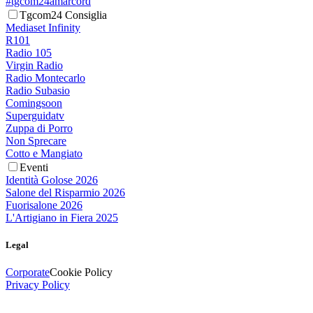
#tgcom24amarcord
Tgcom24 Consiglia
Mediaset Infinity
R101
Radio 105
Virgin Radio
Radio Montecarlo
Radio Subasio
Comingsoon
Superguidatv
Zuppa di Porro
Non Sprecare
Cotto e Mangiato
Eventi
Identità Golose 2026
Salone del Risparmio 2026
Fuorisalone 2026
L'Artigiano in Fiera 2025
Legal
Corporate
Cookie Policy
Privacy Policy