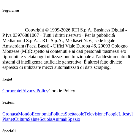
Seguici su
Copyright © 1999-
2026
RTI S.p.A. Business Digital -
P.Iva 03976881007 - Tutti i diritti riservati - Per la pubblicità
Mediamond S.p.A. - RTI S.p.A., Mediaset N.V., sede legale
Amsterdam (Paesi Bassi) - Uffici Viale Europa 46, 20093 Cologno
Monzese (MI)
Rispetto ai contenuti e ai dati personali trasmessi e/o
riprodotti è vietata ogni utilizzazione funzionale all’addestramento di
sistemi di intelligenza artificiale generativa. È altresì fatto divieto
espresso di utilizzare mezzi automatizzati di data scraping.
Legal
Corporate
Privacy Policy
Cookie Policy
Sezioni
Cronaca
Mondo
Economia
Politica
Spettacolo
Televisione
People
Lifestyl
Planet
Cultura
Salute
Scuola
Animali
Spazio
Speciali