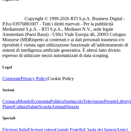
Copyright © 1999-
2026
RTI S.p.A. Business Digital -
P.Iva 03976881007 - Tutti i diritti riservati - Per la pubblicità
Mediamond S.p.A. - RTI S.p.A., Mediaset N.V., sede legale
Amsterdam (Paesi Bassi) - Uffici Viale Europa 46, 20093 Cologno
Monzese (MI)
Rispetto ai contenuti e ai dati personali trasmessi e/o
riprodotti è vietata ogni utilizzazione funzionale all’addestramento di
sistemi di intelligenza artificiale generativa. È altresì fatto divieto
espresso di utilizzare mezzi automatizzati di data scraping.
Legal
Corporate
Privacy Policy
Cookie Policy
Sezioni
Cronaca
Mondo
Economia
Politica
Spettacolo
Televisione
People
Lifestyl
Planet
Cultura
Salute
Scuola
Animali
Spazio
Speciali
Elezioni Italia
Elezioni estero
Grande Fratello
L'isola dei famosi
Amici