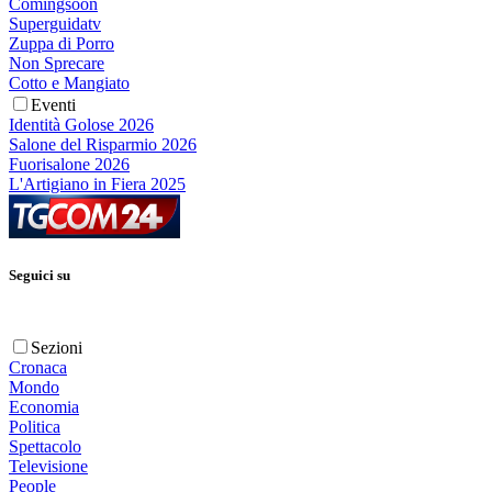
Comingsoon
Superguidatv
Zuppa di Porro
Non Sprecare
Cotto e Mangiato
Eventi
Identità Golose 2026
Salone del Risparmio 2026
Fuorisalone 2026
L'Artigiano in Fiera 2025
Seguici su
Sezioni
Cronaca
Mondo
Economia
Politica
Spettacolo
Televisione
People