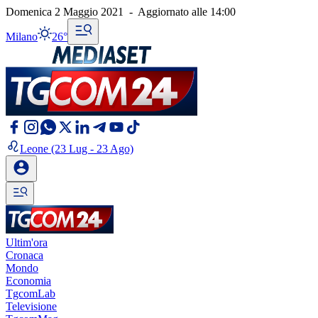
Domenica 2 Maggio 2021
-
Aggiornato alle
14:00
Milano
26°
Leone
(23 Lug - 23 Ago)
Ultim'ora
Cronaca
Mondo
Economia
TgcomLab
Televisione