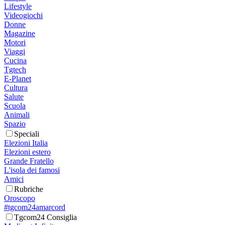
Lifestyle
Videogiochi
Donne
Magazine
Motori
Viaggi
Cucina
Tgtech
E-Planet
Cultura
Salute
Scuola
Animali
Spazio
Speciali
Elezioni Italia
Elezioni estero
Grande Fratello
L'isola dei famosi
Amici
Rubriche
Oroscopo
#tgcom24amarcord
Tgcom24 Consiglia