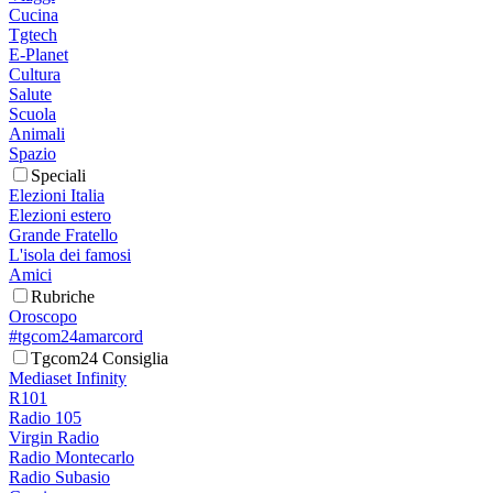
Cucina
Tgtech
E-Planet
Cultura
Salute
Scuola
Animali
Spazio
Speciali
Elezioni Italia
Elezioni estero
Grande Fratello
L'isola dei famosi
Amici
Rubriche
Oroscopo
#tgcom24amarcord
Tgcom24 Consiglia
Mediaset Infinity
R101
Radio 105
Virgin Radio
Radio Montecarlo
Radio Subasio