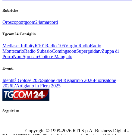
Rubriche
Oroscopo
#tgcom24amarcord
Tgcom24 Consiglia
Mediaset Infinity
R101
Radio 105
Virgin Radio
Radio
Montecarlo
Radio Subasio
Comingsoon
Superguidatv
Zuppa di
Porro
Non Sprecare
Cotto e Mangiato
Eventi
Identità Golose 2026
Salone del Risparmio 2026
Fuorisalone
2026
L'Artigiano in Fiera 2025
Seguici su
Copyright © 1999-
2026
RTI S.p.A. Business Digital -