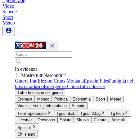
TgcomMag
Video
Schede
Sport
Meteo
In evidenza
Mostra tutti
Nascondi
Guerra Iran
Elezioni
Crans Montana
Epstein Files
Famiglia nel
bosco
Garlasco
Emergenza Clima
Tutti i dossier
Tutte le notizie del giorno
Cronaca
Mondo
Politica
Economia
Sport
Meteo
Video
Foto
Infografiche
Schede
Tv & Spettacolo
TgcomLab
TgcomMag
TgTech
Lifestyle
Oroscopo
Salute
Skuola
Cultura
Animali
Speciali
Chi siamo