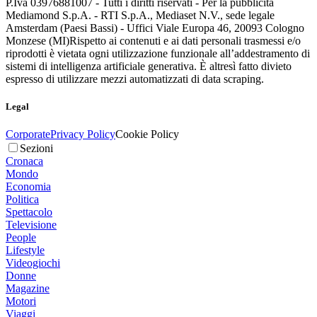
P.Iva 03976881007 - Tutti i diritti riservati - Per la pubblicità
Mediamond S.p.A. - RTI S.p.A., Mediaset N.V., sede legale
Amsterdam (Paesi Bassi) - Uffici Viale Europa 46, 20093 Cologno
Monzese (MI)
Rispetto ai contenuti e ai dati personali trasmessi e/o
riprodotti è vietata ogni utilizzazione funzionale all’addestramento di
sistemi di intelligenza artificiale generativa. È altresì fatto divieto
espresso di utilizzare mezzi automatizzati di data scraping.
Legal
Corporate
Privacy Policy
Cookie Policy
Sezioni
Cronaca
Mondo
Economia
Politica
Spettacolo
Televisione
People
Lifestyle
Videogiochi
Donne
Magazine
Motori
Viaggi