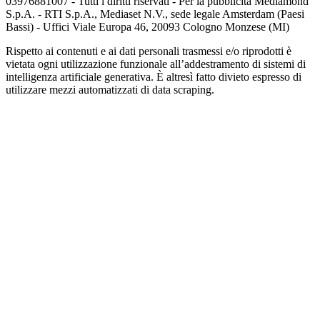
03976881007 - Tutti i diritti riservati - Per la pubblicità Mediamond
S.p.A. - RTI S.p.A., Mediaset N.V., sede legale Amsterdam (Paesi
Bassi) - Uffici Viale Europa 46, 20093 Cologno Monzese (MI)
Rispetto ai contenuti e ai dati personali trasmessi e/o riprodotti è
vietata ogni utilizzazione funzionale all’addestramento di sistemi di
intelligenza artificiale generativa. È altresì fatto divieto espresso di
utilizzare mezzi automatizzati di data scraping.