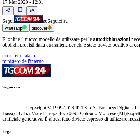
17 Mar 2020 - 12:31
Segui
su
Seguici su
whatsapp
discover
E' online il nuovo modello da utilizzare per le
autodichiarazioni
nece
obblighi previsti dalla quarantena per chi è stato trovato positivo al
co
coronavirusitalia
ministero dell'interno
Seguici su
Copyright © 1999-
2026
RTI S.p.A. Business Digital - P.I
Bassi) - Uffici Viale Europa 46, 20093 Cologno Monzese (MI)
Rispett
artificiale generativa. È altresì fatto divieto espresso di utilizzare mez
Legal