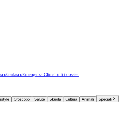
osco
Garlasco
Emergenza Clima
Tutti i dossier
estyle
Oroscopo
Salute
Skuola
Cultura
Animali
Speciali