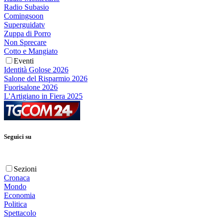
Radio Subasio
Comingsoon
Superguidatv
Zuppa di Porro
Non Sprecare
Cotto e Mangiato
Eventi
Identità Golose 2026
Salone del Risparmio 2026
Fuorisalone 2026
L'Artigiano in Fiera 2025
Seguici su
Sezioni
Cronaca
Mondo
Economia
Politica
Spettacolo