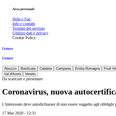
Area personale
Help e Faq
Info e contatti
Termini del servizio
Utilizzo dati e privacy
Cookie Policy
Cronaca
Cronaca
Abruzzo
Basilicata
Calabria
Campania
Emilia Romagna
Friuli V
Val d'Aosta
Veneto
Da scaricare e presentare
Coronavirus, nuova autocertifica
L'interessato deve autodichiarare di non essere soggetto agli obblighi p
17 Mar 2020 - 12:31