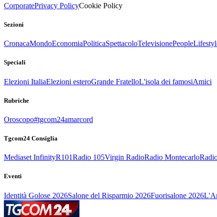
Corporate
Privacy Policy
Cookie Policy
Sezioni
Cronaca
Mondo
Economia
Politica
Spettacolo
Televisione
People
Lifestyl
Speciali
Elezioni Italia
Elezioni estero
Grande Fratello
L'isola dei famosi
Amici
Rubriche
Oroscopo
#tgcom24amarcord
Tgcom24 Consiglia
Mediaset Infinity
R101
Radio 105
Virgin Radio
Radio Montecarlo
Radio
Eventi
Identità Golose 2026
Salone del Risparmio 2026
Fuorisalone 2026
L'Ar