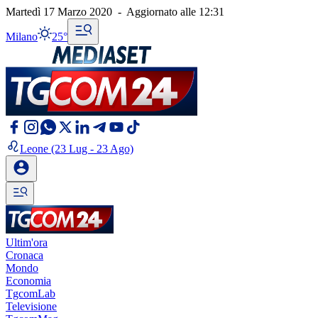
Martedì 17 Marzo 2020
-
Aggiornato alle
12:31
Milano
25°
Leone
(23 Lug - 23 Ago)
Ultim'ora
Cronaca
Mondo
Economia
TgcomLab
Televisione