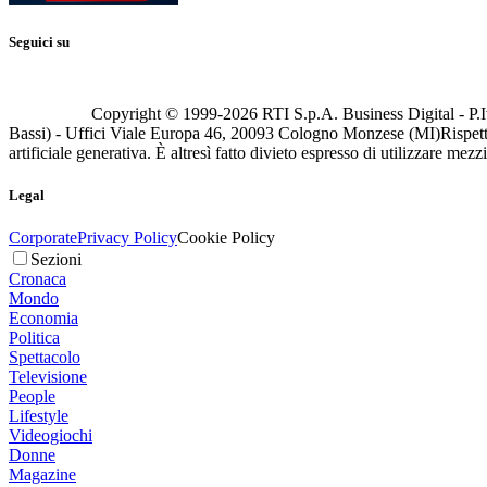
Seguici su
Copyright © 1999-
2026
RTI S.p.A. Business Digital - P.I
Bassi) - Uffici Viale Europa 46, 20093 Cologno Monzese (MI)
Rispett
artificiale generativa. È altresì fatto divieto espresso di utilizzare mez
Legal
Corporate
Privacy Policy
Cookie Policy
Sezioni
Cronaca
Mondo
Economia
Politica
Spettacolo
Televisione
People
Lifestyle
Videogiochi
Donne
Magazine