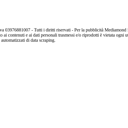
va 03976881007 - Tutti i diritti riservati - Per la pubblicità Mediamon
o ai contenuti e ai dati personali trasmessi e/o riprodotti è vietata ogni 
zi automatizzati di data scraping.