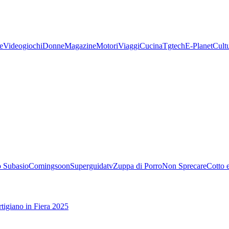
e
Videogiochi
Donne
Magazine
Motori
Viaggi
Cucina
Tgtech
E-Planet
Cult
 Subasio
Comingsoon
Superguidatv
Zuppa di Porro
Non Sprecare
Cotto 
tigiano in Fiera 2025