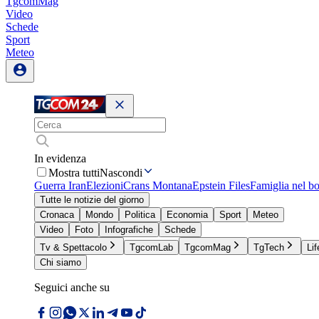
TgcomMag
Video
Schede
Sport
Meteo
In evidenza
Mostra tutti
Nascondi
Guerra Iran
Elezioni
Crans Montana
Epstein Files
Famiglia nel b
Tutte le notizie del giorno
Cronaca
Mondo
Politica
Economia
Sport
Meteo
Video
Foto
Infografiche
Schede
Tv & Spettacolo
TgcomLab
TgcomMag
TgTech
Lif
Chi siamo
Seguici anche su