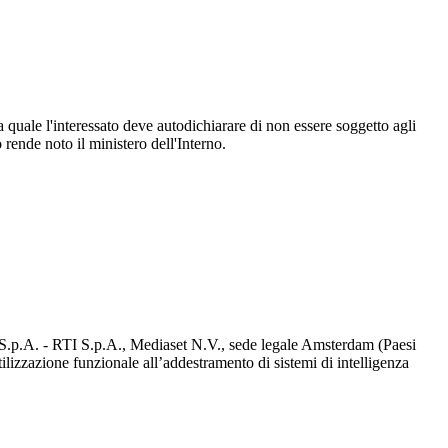
quale l'interessato deve autodichiarare di non essere soggetto agli
 rende noto il ministero dell'Interno.
d S.p.A. - RTI S.p.A., Mediaset N.V., sede legale Amsterdam (Paesi
utilizzazione funzionale all’addestramento di sistemi di intelligenza