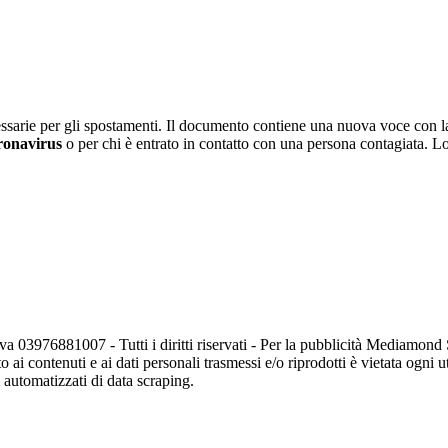
ssarie per gli spostamenti. Il documento contiene una nuova voce con la 
ronavirus
o per chi è entrato in contatto con una persona contagiata. Lo
va 03976881007 - Tutti i diritti riservati - Per la pubblicità Mediamon
o ai contenuti e ai dati personali trasmessi e/o riprodotti è vietata ogni 
zi automatizzati di data scraping.