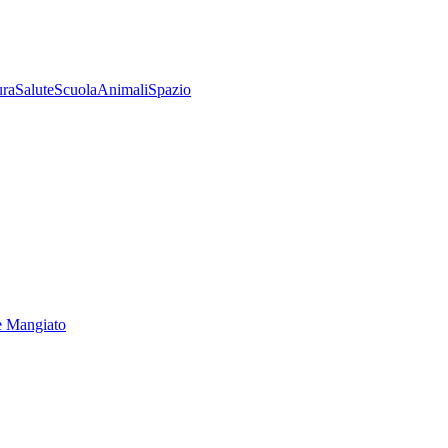
ura
Salute
Scuola
Animali
Spazio
e Mangiato