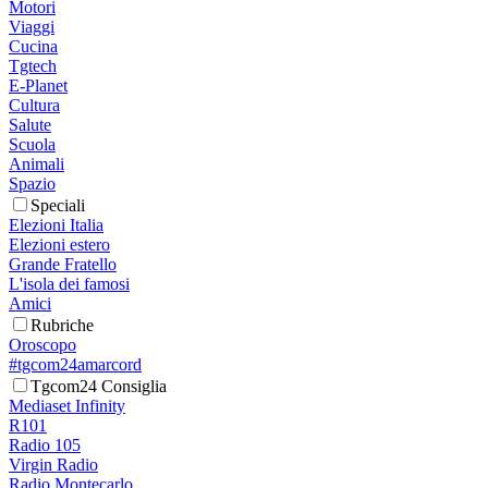
Motori
Viaggi
Cucina
Tgtech
E-Planet
Cultura
Salute
Scuola
Animali
Spazio
Speciali
Elezioni Italia
Elezioni estero
Grande Fratello
L'isola dei famosi
Amici
Rubriche
Oroscopo
#tgcom24amarcord
Tgcom24 Consiglia
Mediaset Infinity
R101
Radio 105
Virgin Radio
Radio Montecarlo