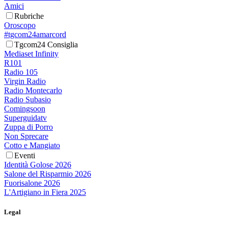
Amici
Rubriche
Oroscopo
#tgcom24amarcord
Tgcom24 Consiglia
Mediaset Infinity
R101
Radio 105
Virgin Radio
Radio Montecarlo
Radio Subasio
Comingsoon
Superguidatv
Zuppa di Porro
Non Sprecare
Cotto e Mangiato
Eventi
Identità Golose 2026
Salone del Risparmio 2026
Fuorisalone 2026
L'Artigiano in Fiera 2025
Legal