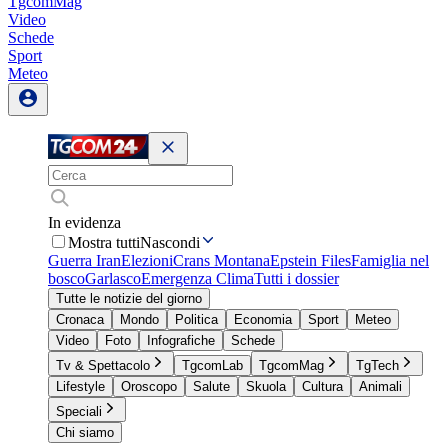
TgcomMag
Video
Schede
Sport
Meteo
In evidenza
Mostra tutti
Nascondi
Guerra Iran
Elezioni
Crans Montana
Epstein Files
Famiglia nel
bosco
Garlasco
Emergenza Clima
Tutti i dossier
Tutte le notizie del giorno
Cronaca
Mondo
Politica
Economia
Sport
Meteo
Video
Foto
Infografiche
Schede
Tv & Spettacolo
TgcomLab
TgcomMag
TgTech
Lifestyle
Oroscopo
Salute
Skuola
Cultura
Animali
Speciali
Chi siamo