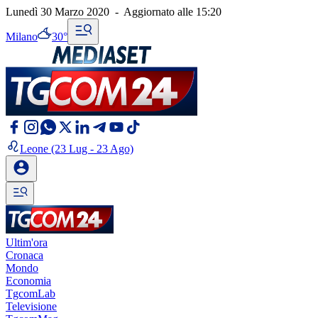
Lunedì 30 Marzo 2020
-
Aggiornato alle
15:20
Milano
30°
Leone
(23 Lug - 23 Ago)
Ultim'ora
Cronaca
Mondo
Economia
TgcomLab
Televisione