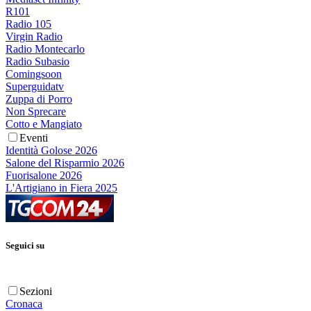
R101
Radio 105
Virgin Radio
Radio Montecarlo
Radio Subasio
Comingsoon
Superguidatv
Zuppa di Porro
Non Sprecare
Cotto e Mangiato
Eventi
Identità Golose 2026
Salone del Risparmio 2026
Fuorisalone 2026
L'Artigiano in Fiera 2025
Seguici su
Sezioni
Cronaca