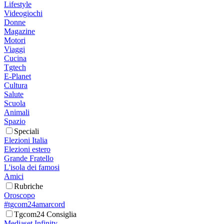
Lifestyle
Videogiochi
Donne
Magazine
Motori
Viaggi
Cucina
Tgtech
E-Planet
Cultura
Salute
Scuola
Animali
Spazio
Speciali
Elezioni Italia
Elezioni estero
Grande Fratello
L'isola dei famosi
Amici
Rubriche
Oroscopo
#tgcom24amarcord
Tgcom24 Consiglia
Mediaset Infinity