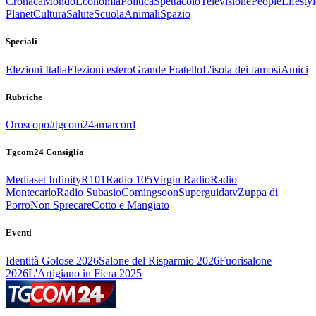
Cronaca
Mondo
Economia
Politica
Spettacolo
Televisione
People
Lifestyl
Planet
Cultura
Salute
Scuola
Animali
Spazio
Speciali
Elezioni Italia
Elezioni estero
Grande Fratello
L'isola dei famosi
Amici
Rubriche
Oroscopo
#tgcom24amarcord
Tgcom24 Consiglia
Mediaset Infinity
R101
Radio 105
Virgin Radio
Radio
Montecarlo
Radio Subasio
Comingsoon
Superguidatv
Zuppa di
Porro
Non Sprecare
Cotto e Mangiato
Eventi
Identità Golose 2026
Salone del Risparmio 2026
Fuorisalone
2026
L'Artigiano in Fiera 2025