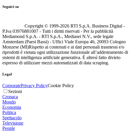
Seguici su
Copyright © 1999-
2026
RTI S.p.A. Business Digital -
P.Iva 03976881007 - Tutti i diritti riservati - Per la pubblicità
Mediamond S.p.A. - RTI S.p.A., Mediaset N.V., sede legale
Amsterdam (Paesi Bassi) - Uffici Viale Europa 46, 20093 Cologno
Monzese (MI)
Rispetto ai contenuti e ai dati personali trasmessi e/o
riprodotti è vietata ogni utilizzazione funzionale all’addestramento di
sistemi di intelligenza artificiale generativa. È altresì fatto divieto
espresso di utilizzare mezzi automatizzati di data scraping.
Legal
Corporate
Privacy Policy
Cookie Policy
Sezioni
Cronaca
Mondo
Economia
Politica
Spettacolo
Televisione
People