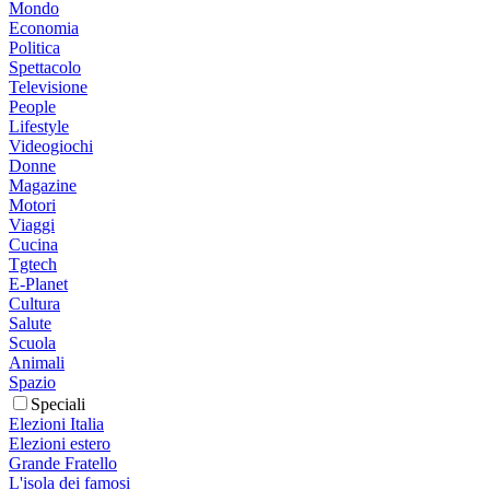
Mondo
Economia
Politica
Spettacolo
Televisione
People
Lifestyle
Videogiochi
Donne
Magazine
Motori
Viaggi
Cucina
Tgtech
E-Planet
Cultura
Salute
Scuola
Animali
Spazio
Speciali
Elezioni Italia
Elezioni estero
Grande Fratello
L'isola dei famosi