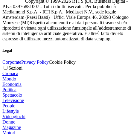
Copyright © 1999-
2026
RTI S.p.A. Business Digital -
P.Iva 03976881007 - Tutti i diritti riservati - Per la pubblicità
Mediamond S.p.A. - RTI S.p.A., Mediaset N.V., sede legale
Amsterdam (Paesi Bassi) - Uffici Viale Europa 46, 20093 Cologno
Monzese (MI)
Rispetto ai contenuti e ai dati personali trasmessi e/o
riprodotti è vietata ogni utilizzazione funzionale all’addestramento di
sistemi di intelligenza artificiale generativa. È altresì fatto divieto
espresso di utilizzare mezzi automatizzati di data scraping.
Legal
Corporate
Privacy Policy
Cookie Policy
Sezioni
Cronaca
Mondo
Economia
Politica
Spettacolo
Televisione
People
Lifestyle
Videogiochi
Donne
Magazine
Motori