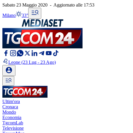
Sabato 23 Maggio 2020
-
Aggiornato alle
17:53
Milano
33°
Leone
(23 Lug - 23 Ago)
Ultim'ora
Cronaca
Mondo
Economia
TgcomLab
Televisione