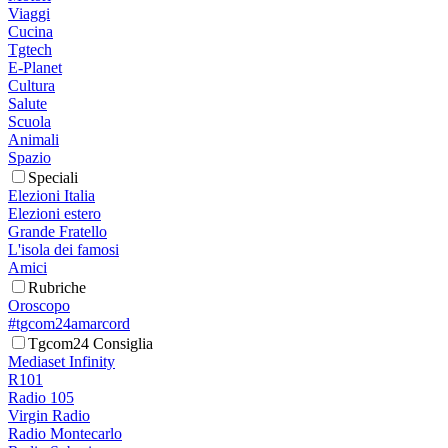
Viaggi
Cucina
Tgtech
E-Planet
Cultura
Salute
Scuola
Animali
Spazio
Speciali
Elezioni Italia
Elezioni estero
Grande Fratello
L'isola dei famosi
Amici
Rubriche
Oroscopo
#tgcom24amarcord
Tgcom24 Consiglia
Mediaset Infinity
R101
Radio 105
Virgin Radio
Radio Montecarlo