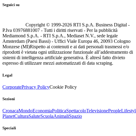
Seguici su
Copyright © 1999-
2026
RTI S.p.A. Business Digital -
P.Iva 03976881007 - Tutti i diritti riservati - Per la pubblicità
Mediamond S.p.A. - RTI S.p.A., Mediaset N.V., sede legale
Amsterdam (Paesi Bassi) - Uffici Viale Europa 46, 20093 Cologno
Monzese (MI)
Rispetto ai contenuti e ai dati personali trasmessi e/o
riprodotti è vietata ogni utilizzazione funzionale all’addestramento di
sistemi di intelligenza artificiale generativa. È altresì fatto divieto
espresso di utilizzare mezzi automatizzati di data scraping.
Legal
Corporate
Privacy Policy
Cookie Policy
Sezioni
Cronaca
Mondo
Economia
Politica
Spettacolo
Televisione
People
Lifestyl
Planet
Cultura
Salute
Scuola
Animali
Spazio
Speciali