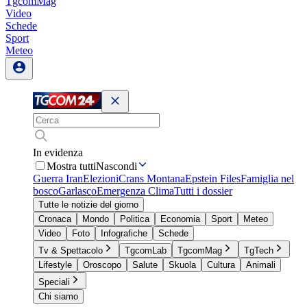
TgcomMag
Video
Schede
Sport
Meteo
In evidenza
Mostra tutti
Nascondi
Guerra Iran
Elezioni
Crans Montana
Epstein Files
Famiglia nel
bosco
Garlasco
Emergenza Clima
Tutti i dossier
Tutte le notizie del giorno
Cronaca
Mondo
Politica
Economia
Sport
Meteo
Video
Foto
Infografiche
Schede
Tv & Spettacolo
TgcomLab
TgcomMag
TgTech
Lifestyle
Oroscopo
Salute
Skuola
Cultura
Animali
Speciali
Chi siamo