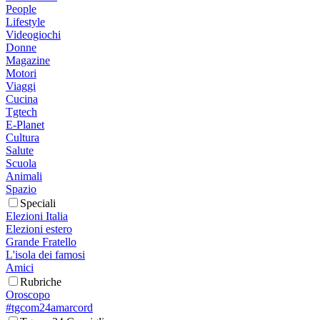
People
Lifestyle
Videogiochi
Donne
Magazine
Motori
Viaggi
Cucina
Tgtech
E-Planet
Cultura
Salute
Scuola
Animali
Spazio
Speciali
Elezioni Italia
Elezioni estero
Grande Fratello
L'isola dei famosi
Amici
Rubriche
Oroscopo
#tgcom24amarcord