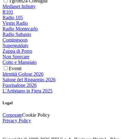
Tgcom24 Consiglia
Mediaset Infinity
R101
Radio 105
Virgin Radio
Radio Montecarlo
Radio Subasio
Comingsoon
Superguidatv
Zuppa di Porro
Non Sprecare
Cotto e Mangiato
Eventi
Identità Golose 2026
Salone del Risparmio 2026
Fuorisalone 2026
L'Artigiano in Fiera 2025
Legal
Corporate
Cookie Policy
Privacy Policy