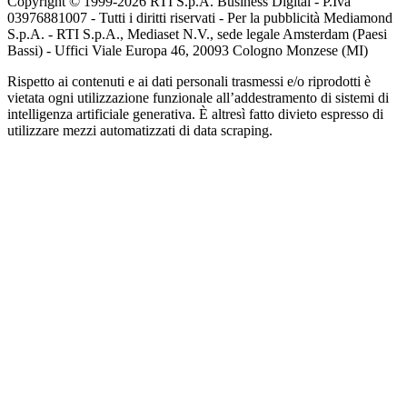
Copyright © 1999-
2026
RTI S.p.A. Business Digital - P.Iva
03976881007 - Tutti i diritti riservati - Per la pubblicità Mediamond
S.p.A. - RTI S.p.A., Mediaset N.V., sede legale Amsterdam (Paesi
Bassi) - Uffici Viale Europa 46, 20093 Cologno Monzese (MI)
Rispetto ai contenuti e ai dati personali trasmessi e/o riprodotti è
vietata ogni utilizzazione funzionale all’addestramento di sistemi di
intelligenza artificiale generativa. È altresì fatto divieto espresso di
utilizzare mezzi automatizzati di data scraping.