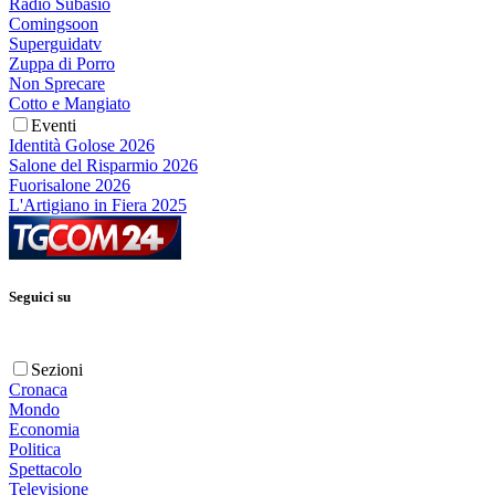
Radio Subasio
Comingsoon
Superguidatv
Zuppa di Porro
Non Sprecare
Cotto e Mangiato
Eventi
Identità Golose 2026
Salone del Risparmio 2026
Fuorisalone 2026
L'Artigiano in Fiera 2025
Seguici su
Sezioni
Cronaca
Mondo
Economia
Politica
Spettacolo
Televisione