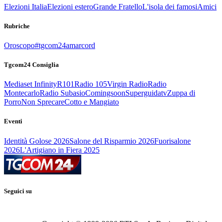
Elezioni Italia
Elezioni estero
Grande Fratello
L'isola dei famosi
Amici
Rubriche
Oroscopo
#tgcom24amarcord
Tgcom24 Consiglia
Mediaset Infinity
R101
Radio 105
Virgin Radio
Radio
Montecarlo
Radio Subasio
Comingsoon
Superguidatv
Zuppa di
Porro
Non Sprecare
Cotto e Mangiato
Eventi
Identità Golose 2026
Salone del Risparmio 2026
Fuorisalone
2026
L'Artigiano in Fiera 2025
Seguici su