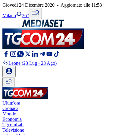
Giovedì 24 Dicembre 2020
-
Aggiornato alle
11:58
Milano
26°
Leone
(23 Lug - 23 Ago)
Ultim'ora
Cronaca
Mondo
Economia
TgcomLab
Televisione