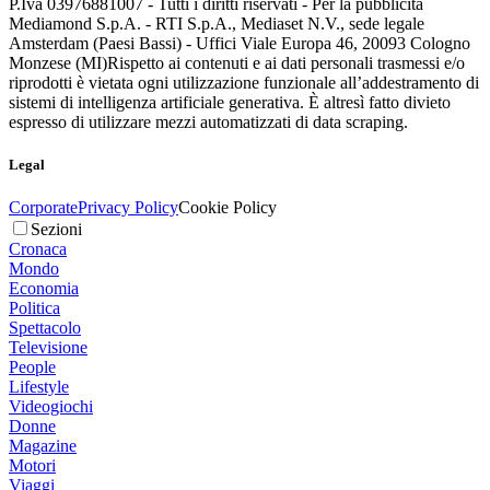
P.Iva 03976881007 - Tutti i diritti riservati - Per la pubblicità
Mediamond S.p.A. - RTI S.p.A., Mediaset N.V., sede legale
Amsterdam (Paesi Bassi) - Uffici Viale Europa 46, 20093 Cologno
Monzese (MI)
Rispetto ai contenuti e ai dati personali trasmessi e/o
riprodotti è vietata ogni utilizzazione funzionale all’addestramento di
sistemi di intelligenza artificiale generativa. È altresì fatto divieto
espresso di utilizzare mezzi automatizzati di data scraping.
Legal
Corporate
Privacy Policy
Cookie Policy
Sezioni
Cronaca
Mondo
Economia
Politica
Spettacolo
Televisione
People
Lifestyle
Videogiochi
Donne
Magazine
Motori
Viaggi