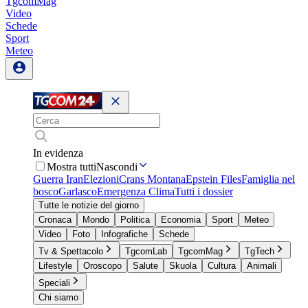
TgcomMag
Video
Schede
Sport
Meteo
In evidenza
Mostra tutti
Nascondi
Guerra Iran
Elezioni
Crans Montana
Epstein Files
Famiglia nel
bosco
Garlasco
Emergenza Clima
Tutti i dossier
Tutte le notizie del giorno
Cronaca
Mondo
Politica
Economia
Sport
Meteo
Video
Foto
Infografiche
Schede
Tv & Spettacolo
TgcomLab
TgcomMag
TgTech
Lifestyle
Oroscopo
Salute
Skuola
Cultura
Animali
Speciali
Chi siamo