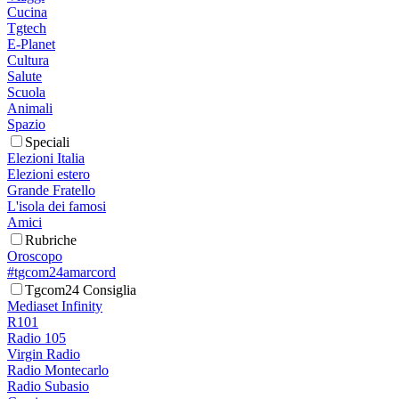
Cucina
Tgtech
E-Planet
Cultura
Salute
Scuola
Animali
Spazio
Speciali
Elezioni Italia
Elezioni estero
Grande Fratello
L'isola dei famosi
Amici
Rubriche
Oroscopo
#tgcom24amarcord
Tgcom24 Consiglia
Mediaset Infinity
R101
Radio 105
Virgin Radio
Radio Montecarlo
Radio Subasio