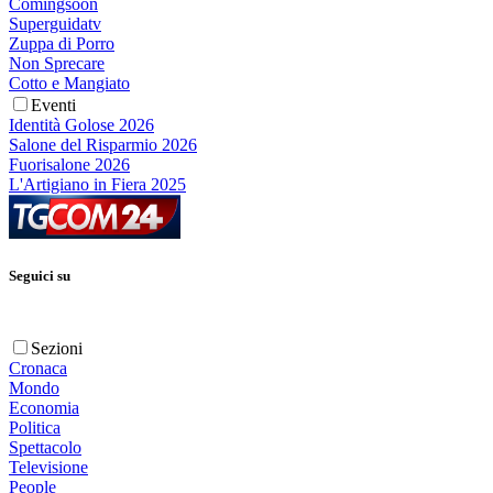
Comingsoon
Superguidatv
Zuppa di Porro
Non Sprecare
Cotto e Mangiato
Eventi
Identità Golose 2026
Salone del Risparmio 2026
Fuorisalone 2026
L'Artigiano in Fiera 2025
Seguici su
Sezioni
Cronaca
Mondo
Economia
Politica
Spettacolo
Televisione
People