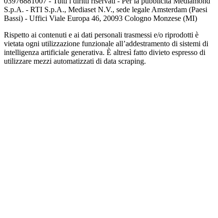
03976881007 - Tutti i diritti riservati - Per la pubblicità Mediamond
S.p.A. - RTI S.p.A., Mediaset N.V., sede legale Amsterdam (Paesi
Bassi) - Uffici Viale Europa 46, 20093 Cologno Monzese (MI)
Rispetto ai contenuti e ai dati personali trasmessi e/o riprodotti è
vietata ogni utilizzazione funzionale all’addestramento di sistemi di
intelligenza artificiale generativa. È altresì fatto divieto espresso di
utilizzare mezzi automatizzati di data scraping.