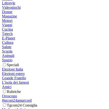
Lifestyle
Videogiochi
Donne
Magazine
Motori
Viaggi
Cucina
Tgtech
E-Planet
Cultura
Salute
Scuola
Animali
Spazio
Speciali
Elezioni Italia
Elezioni estero
Grande Fratello
L'isola dei famosi
Amici
Rubriche
Oroscopo
#tgcom24amarcord
Tgcom24 Consiglia