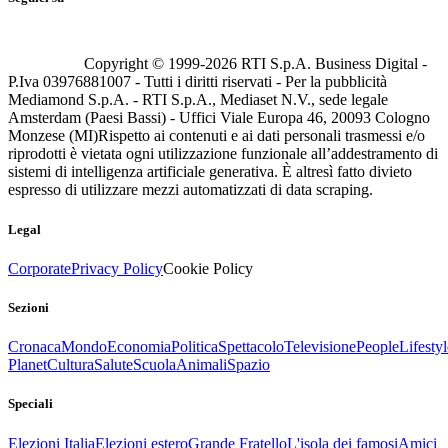
Copyright © 1999-
2026
RTI S.p.A. Business Digital -
P.Iva 03976881007 - Tutti i diritti riservati - Per la pubblicità
Mediamond S.p.A. - RTI S.p.A., Mediaset N.V., sede legale
Amsterdam (Paesi Bassi) - Uffici Viale Europa 46, 20093 Cologno
Monzese (MI)
Rispetto ai contenuti e ai dati personali trasmessi e/o
riprodotti è vietata ogni utilizzazione funzionale all’addestramento di
sistemi di intelligenza artificiale generativa. È altresì fatto divieto
espresso di utilizzare mezzi automatizzati di data scraping.
Legal
Corporate
Privacy Policy
Cookie Policy
Sezioni
Cronaca
Mondo
Economia
Politica
Spettacolo
Televisione
People
Lifestyl
Planet
Cultura
Salute
Scuola
Animali
Spazio
Speciali
Elezioni Italia
Elezioni estero
Grande Fratello
L'isola dei famosi
Amici