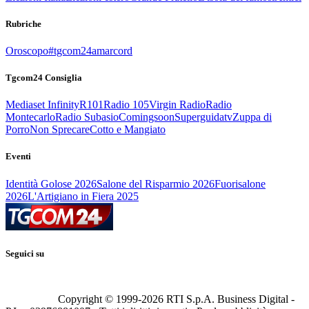
Rubriche
Oroscopo
#tgcom24amarcord
Tgcom24 Consiglia
Mediaset Infinity
R101
Radio 105
Virgin Radio
Radio
Montecarlo
Radio Subasio
Comingsoon
Superguidatv
Zuppa di
Porro
Non Sprecare
Cotto e Mangiato
Eventi
Identità Golose 2026
Salone del Risparmio 2026
Fuorisalone
2026
L'Artigiano in Fiera 2025
Seguici su
Copyright © 1999-
2026
RTI S.p.A. Business Digital -