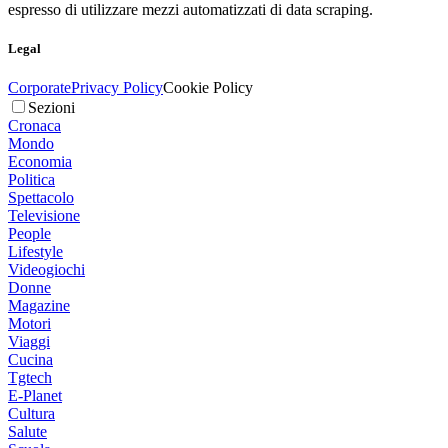
espresso di utilizzare mezzi automatizzati di data scraping.
Legal
Corporate
Privacy Policy
Cookie Policy
Sezioni
Cronaca
Mondo
Economia
Politica
Spettacolo
Televisione
People
Lifestyle
Videogiochi
Donne
Magazine
Motori
Viaggi
Cucina
Tgtech
E-Planet
Cultura
Salute