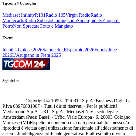
Tgcom24 Consiglia
Mediaset Infinity
R101
Radio 105
Virgin Radio
Radio
Montecarlo
Radio Subasio
Comingsoon
Superguidatv
Zuppa di
Porro
Non Sprecare
Cotto e Mangiato
Eventi
Identità Golose 2026
Salone del Risparmio 2026
Fuorisalone
2026
L'Artigiano in Fiera 2025
Seguici su
Copyright © 1999-
2026
RTI S.p.A. Business Digital -
P.Iva 03976881007 - Tutti i diritti riservati - Per la pubblicità
Mediamond S.p.A. - RTI S.p.A., Mediaset N.V., sede legale
Amsterdam (Paesi Bassi) - Uffici Viale Europa 46, 20093 Cologno
Monzese (MI)
Rispetto ai contenuti e ai dati personali trasmessi e/o
riprodotti è vietata ogni utilizzazione funzionale all’addestramento di
sistemi di intelligenza artificiale generativa. È altresì fatto divieto