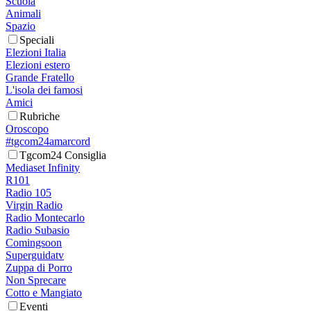
Scuola
Animali
Spazio
Speciali
Elezioni Italia
Elezioni estero
Grande Fratello
L'isola dei famosi
Amici
Rubriche
Oroscopo
#tgcom24amarcord
Tgcom24 Consiglia
Mediaset Infinity
R101
Radio 105
Virgin Radio
Radio Montecarlo
Radio Subasio
Comingsoon
Superguidatv
Zuppa di Porro
Non Sprecare
Cotto e Mangiato
Eventi