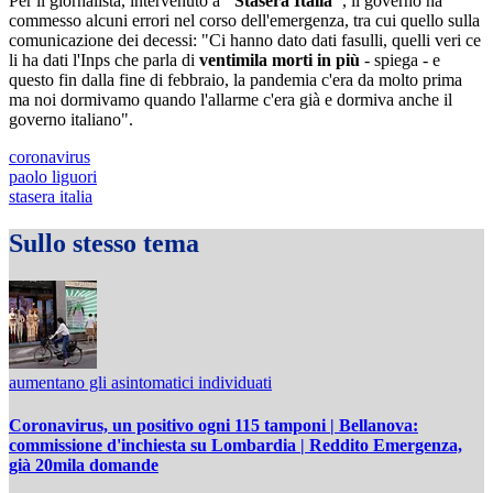
Per il giornalista, intervenuto a
"Stasera Italia"
, il governo ha
commesso alcuni errori nel corso dell'emergenza, tra cui quello sulla
comunicazione dei decessi: "Ci hanno dato dati fasulli, quelli veri ce
li ha dati l'Inps che parla di
ventimila morti in più
- spiega - e
questo fin dalla fine di febbraio, la pandemia c'era da molto prima
ma noi dormivamo quando l'allarme c'era già e dormiva anche il
governo italiano".
coronavirus
paolo liguori
stasera italia
Sullo stesso tema
aumentano gli asintomatici individuati
Coronavirus, un positivo ogni 115 tamponi | Bellanova:
commissione d'inchiesta su Lombardia | Reddito Emergenza,
già 20mila domande