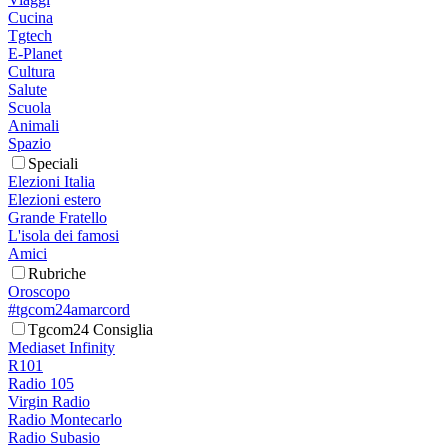
Cucina
Tgtech
E-Planet
Cultura
Salute
Scuola
Animali
Spazio
Speciali
Elezioni Italia
Elezioni estero
Grande Fratello
L'isola dei famosi
Amici
Rubriche
Oroscopo
#tgcom24amarcord
Tgcom24 Consiglia
Mediaset Infinity
R101
Radio 105
Virgin Radio
Radio Montecarlo
Radio Subasio