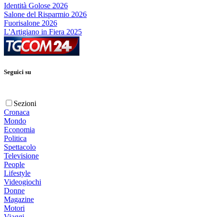
Identità Golose 2026
Salone del Risparmio 2026
Fuorisalone 2026
L'Artigiano in Fiera 2025
Seguici su
Sezioni
Cronaca
Mondo
Economia
Politica
Spettacolo
Televisione
People
Lifestyle
Videogiochi
Donne
Magazine
Motori
Viaggi