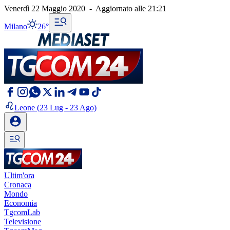
Venerdì 22 Maggio 2020
-
Aggiornato alle
21:21
Milano
26°
Leone
(23 Lug - 23 Ago)
Ultim'ora
Cronaca
Mondo
Economia
TgcomLab
Televisione