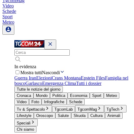
TgcomMag
Video
Schede
Sport
Meteo
In evidenza
Mostra tutti
Nascondi
Guerra Iran
Elezioni
Crans Montana
Epstein Files
Famiglia nel
bosco
Garlasco
Emergenza Clima
Tutti i dossier
Tutte le notizie del giorno
Cronaca
Mondo
Politica
Economia
Sport
Meteo
Video
Foto
Infografiche
Schede
Tv & Spettacolo
TgcomLab
TgcomMag
TgTech
Lifestyle
Oroscopo
Salute
Skuola
Cultura
Animali
Speciali
Chi siamo