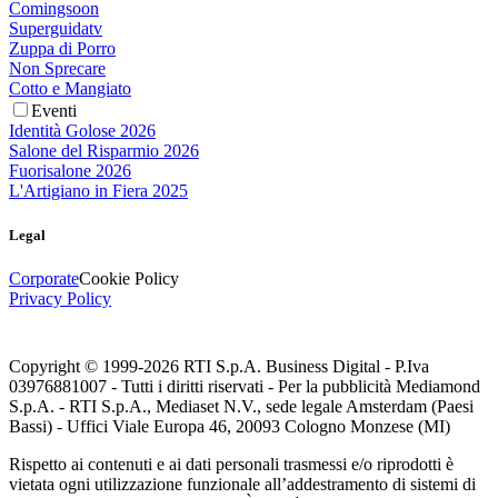
Comingsoon
Superguidatv
Zuppa di Porro
Non Sprecare
Cotto e Mangiato
Eventi
Identità Golose 2026
Salone del Risparmio 2026
Fuorisalone 2026
L'Artigiano in Fiera 2025
Legal
Corporate
Cookie Policy
Privacy Policy
Copyright © 1999-
2026
RTI S.p.A. Business Digital - P.Iva
03976881007 - Tutti i diritti riservati - Per la pubblicità Mediamond
S.p.A. - RTI S.p.A., Mediaset N.V., sede legale Amsterdam (Paesi
Bassi) - Uffici Viale Europa 46, 20093 Cologno Monzese (MI)
Rispetto ai contenuti e ai dati personali trasmessi e/o riprodotti è
vietata ogni utilizzazione funzionale all’addestramento di sistemi di