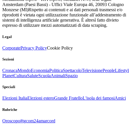
Amsterdam (Paesi Bassi) - Uffici Viale Europa 46, 20093 Cologno
Monzese (MI)
Rispetto ai contenuti e ai dati personali trasmessi e/o
riprodotti è vietata ogni utilizzazione funzionale all’addestramento di
sistemi di intelligenza artificiale generativa. È altresì fatto divieto
espresso di utilizzare mezzi automatizzati di data scraping.
Legal
Corporate
Privacy Policy
Cookie Policy
Sezioni
Cronaca
Mondo
Economia
Politica
Spettacolo
Televisione
People
Lifestyl
Planet
Cultura
Salute
Scuola
Animali
Spazio
Speciali
Elezioni Italia
Elezioni estero
Grande Fratello
L'isola dei famosi
Amici
Rubriche
Oroscopo
#tgcom24amarcord