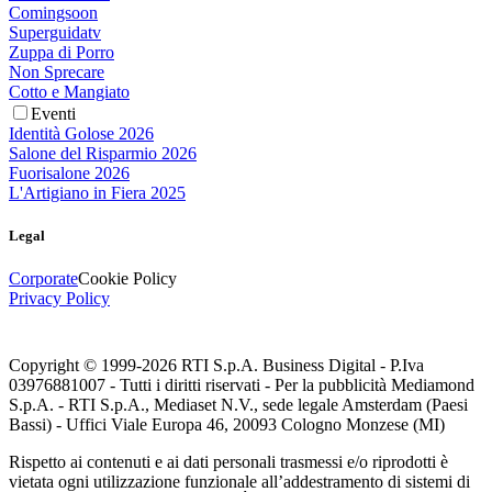
Comingsoon
Superguidatv
Zuppa di Porro
Non Sprecare
Cotto e Mangiato
Eventi
Identità Golose 2026
Salone del Risparmio 2026
Fuorisalone 2026
L'Artigiano in Fiera 2025
Legal
Corporate
Cookie Policy
Privacy Policy
Copyright © 1999-
2026
RTI S.p.A. Business Digital - P.Iva
03976881007 - Tutti i diritti riservati - Per la pubblicità Mediamond
S.p.A. - RTI S.p.A., Mediaset N.V., sede legale Amsterdam (Paesi
Bassi) - Uffici Viale Europa 46, 20093 Cologno Monzese (MI)
Rispetto ai contenuti e ai dati personali trasmessi e/o riprodotti è
vietata ogni utilizzazione funzionale all’addestramento di sistemi di