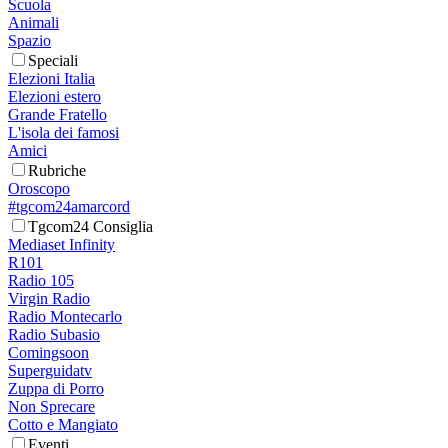
Scuola
Animali
Spazio
Speciali
Elezioni Italia
Elezioni estero
Grande Fratello
L'isola dei famosi
Amici
Rubriche
Oroscopo
#tgcom24amarcord
Tgcom24 Consiglia
Mediaset Infinity
R101
Radio 105
Virgin Radio
Radio Montecarlo
Radio Subasio
Comingsoon
Superguidatv
Zuppa di Porro
Non Sprecare
Cotto e Mangiato
Eventi