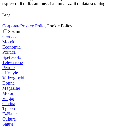
espresso di utilizzare mezzi automatizzati di data scraping.
Legal
Corporate
Privacy Policy
Cookie Policy
Sezioni
Cronaca
Mondo
Economia
Politica
Spettacolo
Televisione
People
Lifestyle
Videogiochi
Donne
Magazine
Motori
Viaggi
Cucina
Tgtech
E-Planet
Cultura
Salute