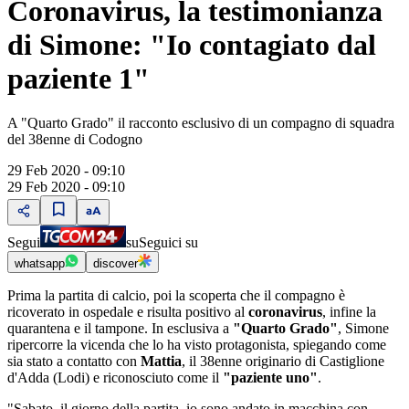
Coronavirus, la testimonianza
di Simone: "Io contagiato dal
paziente 1"
A "Quarto Grado" il racconto esclusivo di un compagno di squadra
del 38enne di Codogno
29 Feb 2020 - 09:10
29 Feb 2020 - 09:10
Segui
su
Seguici su
whatsapp
discover
Prima la partita di calcio, poi la scoperta che il compagno è
ricoverato in ospedale e risulta positivo al
coronavirus
, infine la
quarantena e il tampone. In esclusiva a
"Quarto Grado"
, Simone
ripercorre la vicenda che lo ha visto protagonista, spiegando come
sia stato a contatto con
Mattia
, il 38enne originario di Castiglione
d'Adda (Lodi) e riconosciuto come il
"paziente uno"
.
"Sabato, il giorno della partita, io sono andato in macchina con