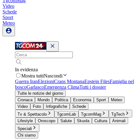
TgcomMag
Video
Schede
Sport
Meteo
In evidenza
Mostra tutti
Nascondi
Guerra Iran
Elezioni
Crans Montana
Epstein Files
Famiglia nel
bosco
Garlasco
Emergenza Clima
Tutti i dossier
Tutte le notizie del giorno
Cronaca
Mondo
Politica
Economia
Sport
Meteo
Video
Foto
Infografiche
Schede
Tv & Spettacolo
TgcomLab
TgcomMag
TgTech
Lifestyle
Oroscopo
Salute
Skuola
Cultura
Animali
Speciali
Chi siamo