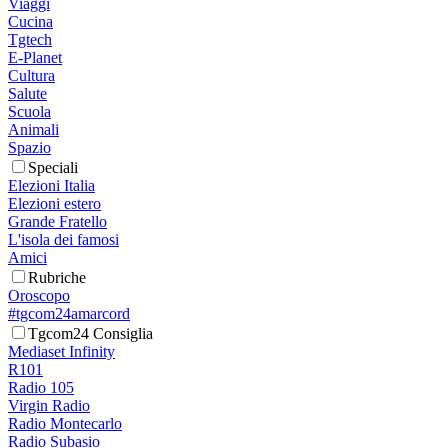
Viaggi
Cucina
Tgtech
E-Planet
Cultura
Salute
Scuola
Animali
Spazio
Speciali
Elezioni Italia
Elezioni estero
Grande Fratello
L'isola dei famosi
Amici
Rubriche
Oroscopo
#tgcom24amarcord
Tgcom24 Consiglia
Mediaset Infinity
R101
Radio 105
Virgin Radio
Radio Montecarlo
Radio Subasio