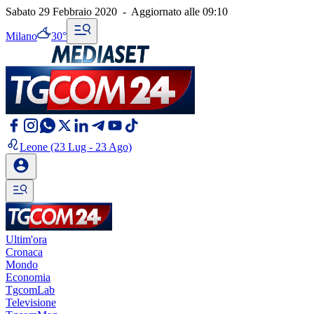
Sabato 29 Febbraio 2020
-
Aggiornato alle
09:10
Milano
30°
Leone
(23 Lug - 23 Ago)
Ultim'ora
Cronaca
Mondo
Economia
TgcomLab
Televisione