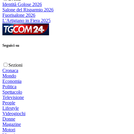
Identità Golose 2026
Salone del Risparmio 2026
Fuorisalone 2026
L'Artigiano in Fiera 2025
Seguici su
Sezioni
Cronaca
Mondo
Economia
Politica
Spettacolo
Televisione
People
Lifestyle
Videogiochi
Donne
Magazine
Motori