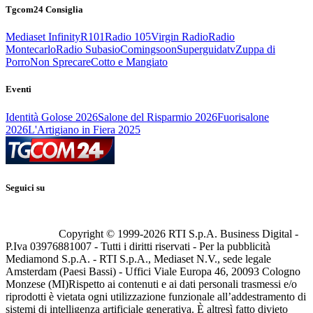
Tgcom24 Consiglia
Mediaset Infinity
R101
Radio 105
Virgin Radio
Radio
Montecarlo
Radio Subasio
Comingsoon
Superguidatv
Zuppa di
Porro
Non Sprecare
Cotto e Mangiato
Eventi
Identità Golose 2026
Salone del Risparmio 2026
Fuorisalone
2026
L'Artigiano in Fiera 2025
Seguici su
Copyright © 1999-
2026
RTI S.p.A. Business Digital -
P.Iva 03976881007 - Tutti i diritti riservati - Per la pubblicità
Mediamond S.p.A. - RTI S.p.A., Mediaset N.V., sede legale
Amsterdam (Paesi Bassi) - Uffici Viale Europa 46, 20093 Cologno
Monzese (MI)
Rispetto ai contenuti e ai dati personali trasmessi e/o
riprodotti è vietata ogni utilizzazione funzionale all’addestramento di
sistemi di intelligenza artificiale generativa. È altresì fatto divieto