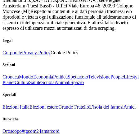
Mediamond S.p.A. - RTI S.p.A., Mediaset N.V., sede legale
Amsterdam (Paesi Bassi) - Uffici Viale Europa 46, 20093 Cologno
Monzese (MI)
Rispetto ai contenuti e ai dati personali trasmessi e/o
riprodotti è vietata ogni utilizzazione funzionale all’addestramento di
sistemi di intelligenza artificiale generativa. È altresì fatto divieto
espresso di utilizzare mezzi automatizzati di data scraping.
Legal
Corporate
Privacy Policy
Cookie Policy
Sezioni
Cronaca
Mondo
Economia
Politica
Spettacolo
Televisione
People
Lifestyl
Planet
Cultura
Salute
Scuola
Animali
Spazio
Speciali
Elezioni Italia
Elezioni estero
Grande Fratello
L'isola dei famosi
Amici
Rubriche
Oroscopo
#tgcom24amarcord