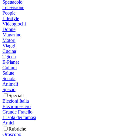
Spettacolo
Televisione
People
Lifestyle
Videogiochi
Donne
Magazine
Motori
Viaggi
Cucina
Tgtech
E-Planet
Cultura
Salute
Scuola
Animali
Spazio
Speciali
Elezioni Italia
Elezioni estero
Grande Fratello
L'isola dei famosi
Amici
Rubriche
Oroscopo