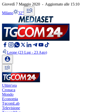
Giovedì 7 Maggio 2020
-
Aggiornato alle
15:10
Milano
32°
Leone
(23 Lug - 23 Ago)
Ultim'ora
Cronaca
Mondo
Economia
TgcomLab
Televisione