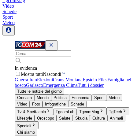
TgcomMag
Video
Schede
Sport
Meteo
In evidenza
Mostra tutti
Nascondi
Guerra Iran
Elezioni
Crans Montana
Epstein Files
Famiglia nel
bosco
Garlasco
Emergenza Clima
Tutti i dossier
Tutte le notizie del giorno
Cronaca
Mondo
Politica
Economia
Sport
Meteo
Video
Foto
Infografiche
Schede
Tv & Spettacolo
TgcomLab
TgcomMag
TgTech
Lifestyle
Oroscopo
Salute
Skuola
Cultura
Animali
Speciali
Chi siamo