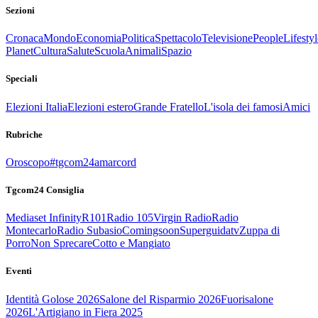
Sezioni
Cronaca
Mondo
Economia
Politica
Spettacolo
Televisione
People
Lifestyl
Planet
Cultura
Salute
Scuola
Animali
Spazio
Speciali
Elezioni Italia
Elezioni estero
Grande Fratello
L'isola dei famosi
Amici
Rubriche
Oroscopo
#tgcom24amarcord
Tgcom24 Consiglia
Mediaset Infinity
R101
Radio 105
Virgin Radio
Radio
Montecarlo
Radio Subasio
Comingsoon
Superguidatv
Zuppa di
Porro
Non Sprecare
Cotto e Mangiato
Eventi
Identità Golose 2026
Salone del Risparmio 2026
Fuorisalone
2026
L'Artigiano in Fiera 2025