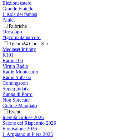
Elezioni estero
Grande Fratello
L'isola dei famosi
Amici
Rubriche
Oroscopo
#tgcom24amarcord
Tgcom24 Consiglia
Mediaset Infinity
R101
Radio 105
Virgin Radio
Radio Montecarlo
Radio Subasio
Comingsoon
Superguidatv
Zuppa di Porro
Non Sprecare
Cotto e Mangiato
Eventi
Identità Golose 2026
Salone del Risparmio 2026
Fuorisalone 2026
L'Artigiano in Fiera 2025