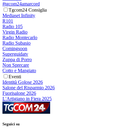
#tgcom24amarcord
Tgcom24 Consiglia
Mediaset Infinity
R101
Radio 105
Virgin Radio
Radio Montecarlo
Radio Subasio
Comingsoon
Superguidatv
Zuppa di Porro
Non Sprecare
Cotto e Mangiato
Eventi
Identità Golose 2026
Salone del Risparmio 2026
Fuorisalone 2026
L'Artigiano in Fiera 2025
Seguici su