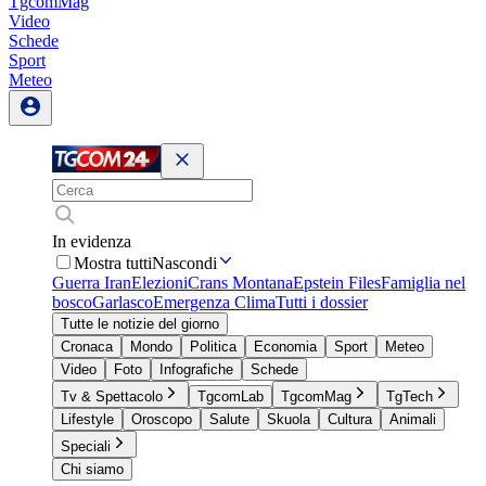
TgcomMag
Video
Schede
Sport
Meteo
In evidenza
Mostra tutti
Nascondi
Guerra Iran
Elezioni
Crans Montana
Epstein Files
Famiglia nel
bosco
Garlasco
Emergenza Clima
Tutti i dossier
Tutte le notizie del giorno
Cronaca
Mondo
Politica
Economia
Sport
Meteo
Video
Foto
Infografiche
Schede
Tv & Spettacolo
TgcomLab
TgcomMag
TgTech
Lifestyle
Oroscopo
Salute
Skuola
Cultura
Animali
Speciali
Chi siamo