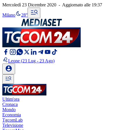
Mercoledì 23 Dicembre 2020
-
Aggiornato alle
19:37
Milano
28°
Leone
(23 Lug - 23 Ago)
Ultim'ora
Cronaca
Mondo
Economia
TgcomLab
Televisione