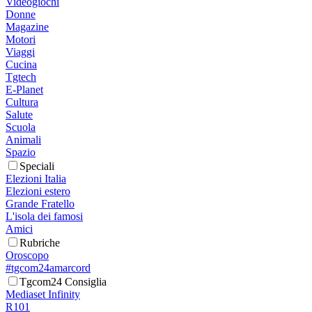
Videogiochi
Donne
Magazine
Motori
Viaggi
Cucina
Tgtech
E-Planet
Cultura
Salute
Scuola
Animali
Spazio
Speciali
Elezioni Italia
Elezioni estero
Grande Fratello
L'isola dei famosi
Amici
Rubriche
Oroscopo
#tgcom24amarcord
Tgcom24 Consiglia
Mediaset Infinity
R101