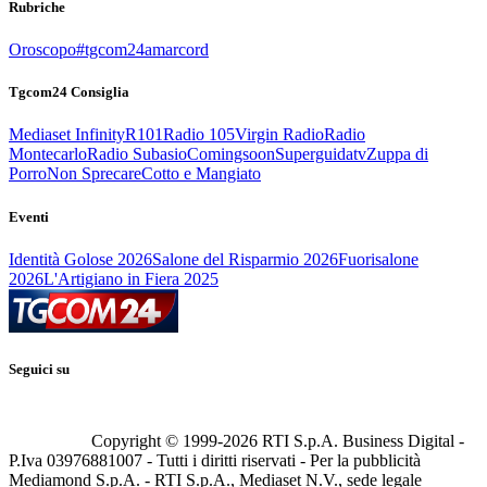
Rubriche
Oroscopo
#tgcom24amarcord
Tgcom24 Consiglia
Mediaset Infinity
R101
Radio 105
Virgin Radio
Radio
Montecarlo
Radio Subasio
Comingsoon
Superguidatv
Zuppa di
Porro
Non Sprecare
Cotto e Mangiato
Eventi
Identità Golose 2026
Salone del Risparmio 2026
Fuorisalone
2026
L'Artigiano in Fiera 2025
Seguici su
Copyright © 1999-
2026
RTI S.p.A. Business Digital -
P.Iva 03976881007 - Tutti i diritti riservati - Per la pubblicità
Mediamond S.p.A. - RTI S.p.A., Mediaset N.V., sede legale