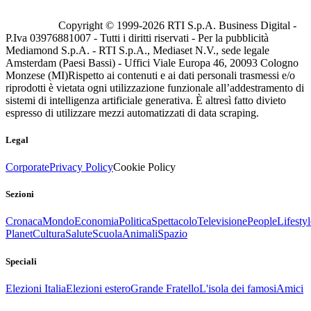
Copyright © 1999-
2026
RTI S.p.A. Business Digital -
P.Iva 03976881007 - Tutti i diritti riservati - Per la pubblicità
Mediamond S.p.A. - RTI S.p.A., Mediaset N.V., sede legale
Amsterdam (Paesi Bassi) - Uffici Viale Europa 46, 20093 Cologno
Monzese (MI)
Rispetto ai contenuti e ai dati personali trasmessi e/o
riprodotti è vietata ogni utilizzazione funzionale all’addestramento di
sistemi di intelligenza artificiale generativa. È altresì fatto divieto
espresso di utilizzare mezzi automatizzati di data scraping.
Legal
Corporate
Privacy Policy
Cookie Policy
Sezioni
Cronaca
Mondo
Economia
Politica
Spettacolo
Televisione
People
Lifestyl
Planet
Cultura
Salute
Scuola
Animali
Spazio
Speciali
Elezioni Italia
Elezioni estero
Grande Fratello
L'isola dei famosi
Amici