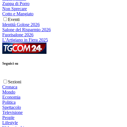
Zuppa di Porro
Non Sprecare
Cotto e Mangiato
Eventi
Identità Golose 2026
Salone del Risparmio 2026
Fuorisalone 2026
L'Artigiano in Fiera 2025
Seguici su
Sezioni
Cronaca
Mondo
Economia
Politica
Spettacolo
Televisione
People
Lifestyle