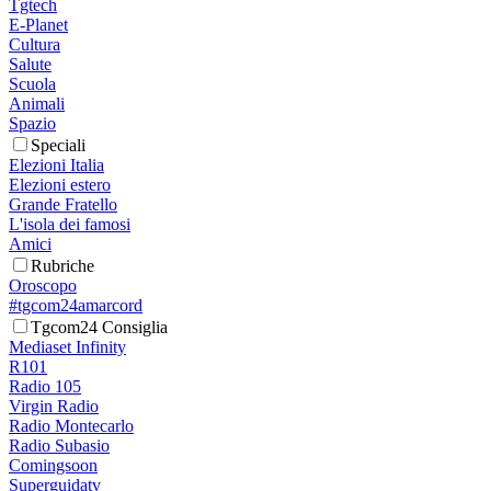
Tgtech
E-Planet
Cultura
Salute
Scuola
Animali
Spazio
Speciali
Elezioni Italia
Elezioni estero
Grande Fratello
L'isola dei famosi
Amici
Rubriche
Oroscopo
#tgcom24amarcord
Tgcom24 Consiglia
Mediaset Infinity
R101
Radio 105
Virgin Radio
Radio Montecarlo
Radio Subasio
Comingsoon
Superguidatv