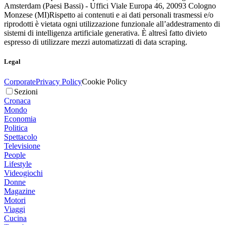
Amsterdam (Paesi Bassi) - Uffici Viale Europa 46, 20093 Cologno
Monzese (MI)
Rispetto ai contenuti e ai dati personali trasmessi e/o
riprodotti è vietata ogni utilizzazione funzionale all’addestramento di
sistemi di intelligenza artificiale generativa. È altresì fatto divieto
espresso di utilizzare mezzi automatizzati di data scraping.
Legal
Corporate
Privacy Policy
Cookie Policy
Sezioni
Cronaca
Mondo
Economia
Politica
Spettacolo
Televisione
People
Lifestyle
Videogiochi
Donne
Magazine
Motori
Viaggi
Cucina