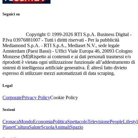
Seguici su
Copyright © 1999-
2026
RTI S.p.A. Business Digital -
P.Iva 03976881007 - Tutti i diritti riservati - Per la pubblicità
Mediamond S.p.A. - RTI S.p.A., Mediaset N.V., sede legale
Amsterdam (Paesi Bassi) - Uffici Viale Europa 46, 20093 Cologno
Monzese (MI)
Rispetto ai contenuti e ai dati personali trasmessi e/o
riprodotti è vietata ogni utilizzazione funzionale all’addestramento di
sistemi di intelligenza artificiale generativa. È altresì fatto divieto
espresso di utilizzare mezzi automatizzati di data scraping.
Legal
Corporate
Privacy Policy
Cookie Policy
Sezioni
Cronaca
Mondo
Economia
Politica
Spettacolo
Televisione
People
Lifestyl
Planet
Cultura
Salute
Scuola
Animali
Spazio