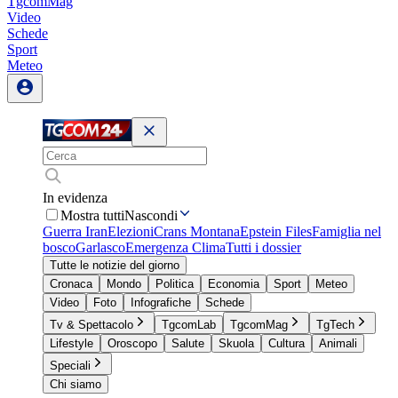
TgcomMag
Video
Schede
Sport
Meteo
In evidenza
Mostra tutti
Nascondi
Guerra Iran
Elezioni
Crans Montana
Epstein Files
Famiglia nel
bosco
Garlasco
Emergenza Clima
Tutti i dossier
Tutte le notizie del giorno
Cronaca
Mondo
Politica
Economia
Sport
Meteo
Video
Foto
Infografiche
Schede
Tv & Spettacolo
TgcomLab
TgcomMag
TgTech
Lifestyle
Oroscopo
Salute
Skuola
Cultura
Animali
Speciali
Chi siamo