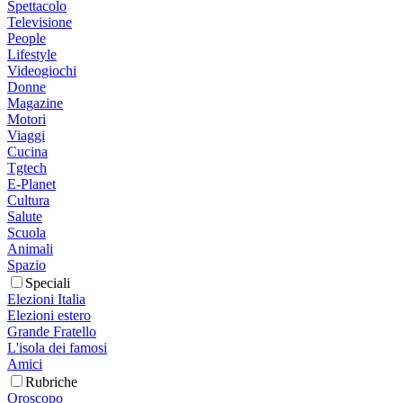
Spettacolo
Televisione
People
Lifestyle
Videogiochi
Donne
Magazine
Motori
Viaggi
Cucina
Tgtech
E-Planet
Cultura
Salute
Scuola
Animali
Spazio
Speciali
Elezioni Italia
Elezioni estero
Grande Fratello
L'isola dei famosi
Amici
Rubriche
Oroscopo