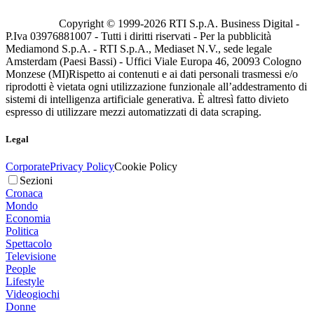
Copyright © 1999-
2026
RTI S.p.A. Business Digital -
P.Iva 03976881007 - Tutti i diritti riservati - Per la pubblicità
Mediamond S.p.A. - RTI S.p.A., Mediaset N.V., sede legale
Amsterdam (Paesi Bassi) - Uffici Viale Europa 46, 20093 Cologno
Monzese (MI)
Rispetto ai contenuti e ai dati personali trasmessi e/o
riprodotti è vietata ogni utilizzazione funzionale all’addestramento di
sistemi di intelligenza artificiale generativa. È altresì fatto divieto
espresso di utilizzare mezzi automatizzati di data scraping.
Legal
Corporate
Privacy Policy
Cookie Policy
Sezioni
Cronaca
Mondo
Economia
Politica
Spettacolo
Televisione
People
Lifestyle
Videogiochi
Donne