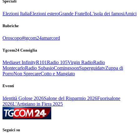
Speciali
Elezioni Italia
Elezioni estero
Grande Fratello
L'isola dei famosi
Amici
Rubriche
Oroscopo
#tgcom24amarcord
Tgcom24 Consiglia
Mediaset Infinity
R101
Radio 105
Virgin Radio
Radio
Montecarlo
Radio Subasio
Comingsoon
Superguidatv
Zuppa di
Porro
Non Sprecare
Cotto e Mangiato
Eventi
Identità Golose 2026
Salone del Risparmio 2026
Fuorisalone
2026
L'Artigiano in Fiera 2025
Seguici su