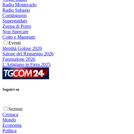
Radio Montecarlo
Radio Subasio
Comingsoon
Superguidatv
Zuppa di Porro
Non Sprecare
Cotto e Mangiato
Eventi
Identità Golose 2026
Salone del Risparmio 2026
Fuorisalone 2026
L'Artigiano in Fiera 2025
Seguici su
Sezioni
Cronaca
Mondo
Economia
Politica