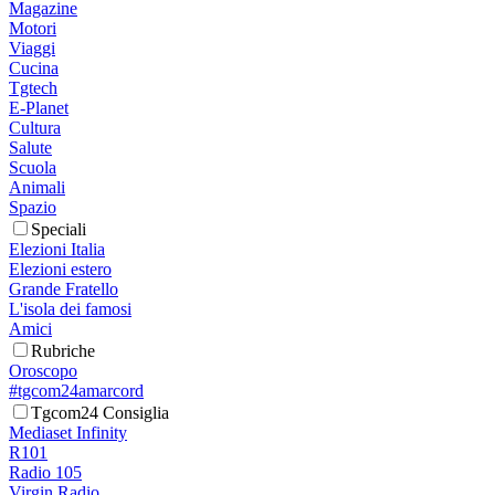
Magazine
Motori
Viaggi
Cucina
Tgtech
E-Planet
Cultura
Salute
Scuola
Animali
Spazio
Speciali
Elezioni Italia
Elezioni estero
Grande Fratello
L'isola dei famosi
Amici
Rubriche
Oroscopo
#tgcom24amarcord
Tgcom24 Consiglia
Mediaset Infinity
R101
Radio 105
Virgin Radio