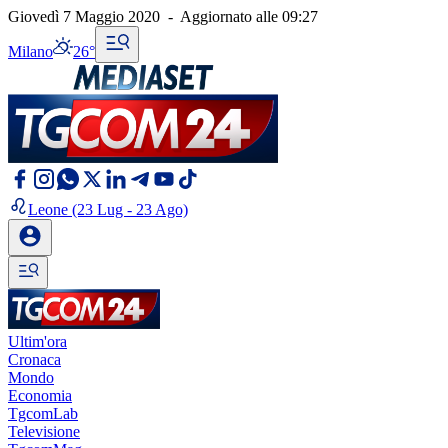
Giovedì 7 Maggio 2020
-
Aggiornato alle
09:27
Milano
26°
Leone
(23 Lug - 23 Ago)
Ultim'ora
Cronaca
Mondo
Economia
TgcomLab
Televisione