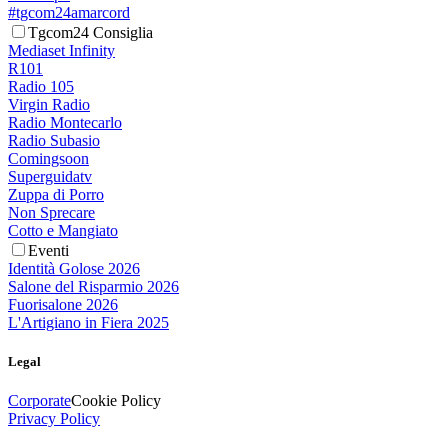
#tgcom24amarcord
Tgcom24 Consiglia
Mediaset Infinity
R101
Radio 105
Virgin Radio
Radio Montecarlo
Radio Subasio
Comingsoon
Superguidatv
Zuppa di Porro
Non Sprecare
Cotto e Mangiato
Eventi
Identità Golose 2026
Salone del Risparmio 2026
Fuorisalone 2026
L'Artigiano in Fiera 2025
Legal
Corporate
Cookie Policy
Privacy Policy