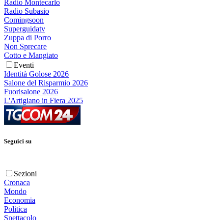
Radio Montecarlo
Radio Subasio
Comingsoon
Superguidatv
Zuppa di Porro
Non Sprecare
Cotto e Mangiato
Eventi
Identità Golose 2026
Salone del Risparmio 2026
Fuorisalone 2026
L'Artigiano in Fiera 2025
Seguici su
Sezioni
Cronaca
Mondo
Economia
Politica
Spettacolo