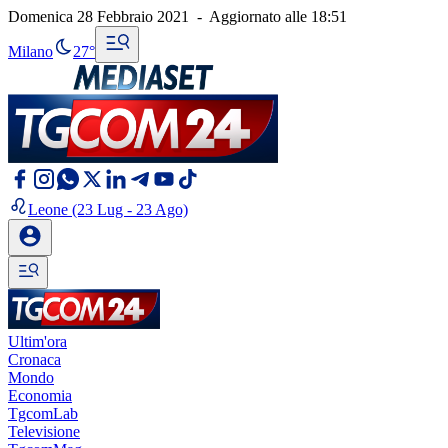
Domenica 28 Febbraio 2021
-
Aggiornato alle
18:51
Milano
27°
Leone
(23 Lug - 23 Ago)
Ultim'ora
Cronaca
Mondo
Economia
TgcomLab
Televisione