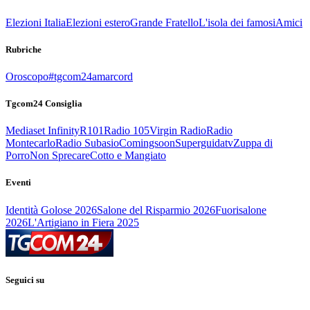
Elezioni Italia
Elezioni estero
Grande Fratello
L'isola dei famosi
Amici
Rubriche
Oroscopo
#tgcom24amarcord
Tgcom24 Consiglia
Mediaset Infinity
R101
Radio 105
Virgin Radio
Radio
Montecarlo
Radio Subasio
Comingsoon
Superguidatv
Zuppa di
Porro
Non Sprecare
Cotto e Mangiato
Eventi
Identità Golose 2026
Salone del Risparmio 2026
Fuorisalone
2026
L'Artigiano in Fiera 2025
Seguici su