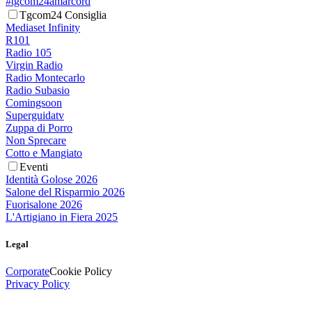
#tgcom24amarcord
Tgcom24 Consiglia
Mediaset Infinity
R101
Radio 105
Virgin Radio
Radio Montecarlo
Radio Subasio
Comingsoon
Superguidatv
Zuppa di Porro
Non Sprecare
Cotto e Mangiato
Eventi
Identità Golose 2026
Salone del Risparmio 2026
Fuorisalone 2026
L'Artigiano in Fiera 2025
Legal
Corporate
Cookie Policy
Privacy Policy