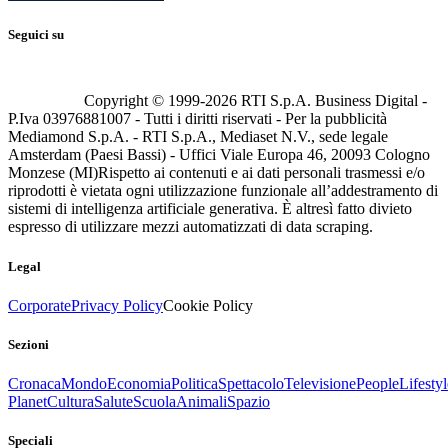
Seguici su
Copyright © 1999-
2026
RTI S.p.A. Business Digital -
P.Iva 03976881007 - Tutti i diritti riservati - Per la pubblicità
Mediamond S.p.A. - RTI S.p.A., Mediaset N.V., sede legale
Amsterdam (Paesi Bassi) - Uffici Viale Europa 46, 20093 Cologno
Monzese (MI)
Rispetto ai contenuti e ai dati personali trasmessi e/o
riprodotti è vietata ogni utilizzazione funzionale all’addestramento di
sistemi di intelligenza artificiale generativa. È altresì fatto divieto
espresso di utilizzare mezzi automatizzati di data scraping.
Legal
Corporate
Privacy Policy
Cookie Policy
Sezioni
Cronaca
Mondo
Economia
Politica
Spettacolo
Televisione
People
Lifestyl
Planet
Cultura
Salute
Scuola
Animali
Spazio
Speciali