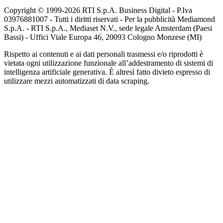
Copyright © 1999-
2026
RTI S.p.A. Business Digital - P.Iva
03976881007 - Tutti i diritti riservati - Per la pubblicità Mediamond
S.p.A. - RTI S.p.A., Mediaset N.V., sede legale Amsterdam (Paesi
Bassi) - Uffici Viale Europa 46, 20093 Cologno Monzese (MI)
Rispetto ai contenuti e ai dati personali trasmessi e/o riprodotti è
vietata ogni utilizzazione funzionale all’addestramento di sistemi di
intelligenza artificiale generativa. È altresì fatto divieto espresso di
utilizzare mezzi automatizzati di data scraping.