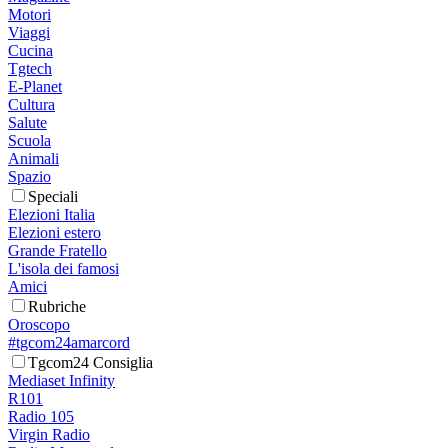
Motori
Viaggi
Cucina
Tgtech
E-Planet
Cultura
Salute
Scuola
Animali
Spazio
Speciali
Elezioni Italia
Elezioni estero
Grande Fratello
L'isola dei famosi
Amici
Rubriche
Oroscopo
#tgcom24amarcord
Tgcom24 Consiglia
Mediaset Infinity
R101
Radio 105
Virgin Radio