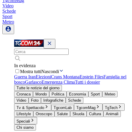
TgcomMag
Video
Schede
Sport
Meteo
In evidenza
Mostra tutti
Nascondi
Guerra Iran
Elezioni
Crans Montana
Epstein Files
Famiglia nel
bosco
Garlasco
Emergenza Clima
Tutti i dossier
Tutte le notizie del giorno
Cronaca
Mondo
Politica
Economia
Sport
Meteo
Video
Foto
Infografiche
Schede
Tv & Spettacolo
TgcomLab
TgcomMag
TgTech
Lifestyle
Oroscopo
Salute
Skuola
Cultura
Animali
Speciali
Chi siamo