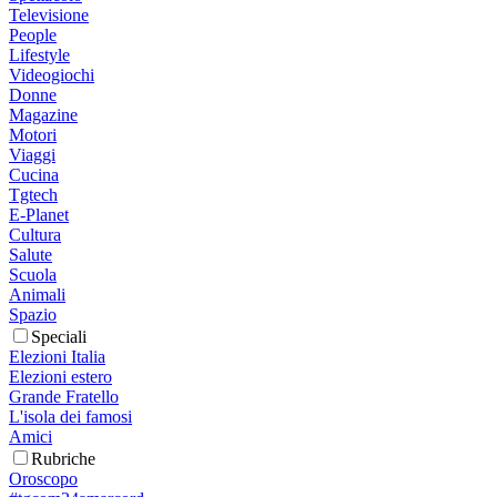
Televisione
People
Lifestyle
Videogiochi
Donne
Magazine
Motori
Viaggi
Cucina
Tgtech
E-Planet
Cultura
Salute
Scuola
Animali
Spazio
Speciali
Elezioni Italia
Elezioni estero
Grande Fratello
L'isola dei famosi
Amici
Rubriche
Oroscopo