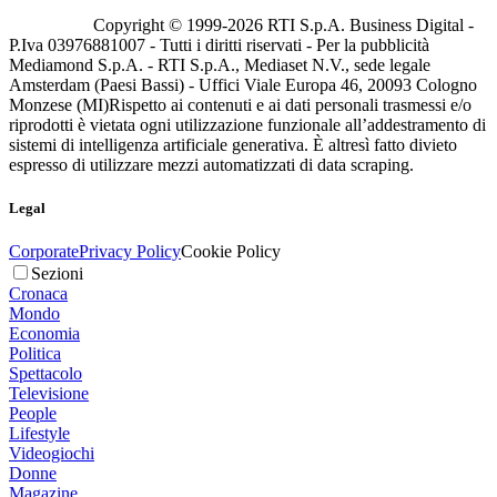
Copyright © 1999-
2026
RTI S.p.A. Business Digital -
P.Iva 03976881007 - Tutti i diritti riservati - Per la pubblicità
Mediamond S.p.A. - RTI S.p.A., Mediaset N.V., sede legale
Amsterdam (Paesi Bassi) - Uffici Viale Europa 46, 20093 Cologno
Monzese (MI)
Rispetto ai contenuti e ai dati personali trasmessi e/o
riprodotti è vietata ogni utilizzazione funzionale all’addestramento di
sistemi di intelligenza artificiale generativa. È altresì fatto divieto
espresso di utilizzare mezzi automatizzati di data scraping.
Legal
Corporate
Privacy Policy
Cookie Policy
Sezioni
Cronaca
Mondo
Economia
Politica
Spettacolo
Televisione
People
Lifestyle
Videogiochi
Donne
Magazine