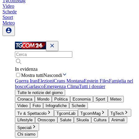
TgcomMag
Video
Schede
Sport
Meteo
In evidenza
Mostra tutti
Nascondi
Guerra Iran
Elezioni
Crans Montana
Epstein Files
Famiglia nel
bosco
Garlasco
Emergenza Clima
Tutti i dossier
Tutte le notizie del giorno
Cronaca
Mondo
Politica
Economia
Sport
Meteo
Video
Foto
Infografiche
Schede
Tv & Spettacolo
TgcomLab
TgcomMag
TgTech
Lifestyle
Oroscopo
Salute
Skuola
Cultura
Animali
Speciali
Chi siamo