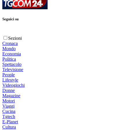
Seguici su
Sezioni
Cronaca
Mondo
Economia
Politica
Spettacolo
Televisione
People
Lifestyle
Videogiochi
Donne
Magazine
Motori
Viaggi
Cucina
Tgtech
E-Planet
Cultura