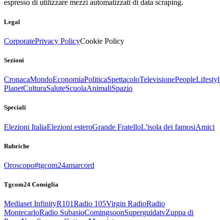
espresso di utilizzare mezzi automatizzati di data scraping.
Legal
Corporate
Privacy Policy
Cookie Policy
Sezioni
Cronaca
Mondo
Economia
Politica
Spettacolo
Televisione
People
Lifestyl
Planet
Cultura
Salute
Scuola
Animali
Spazio
Speciali
Elezioni Italia
Elezioni estero
Grande Fratello
L'isola dei famosi
Amici
Rubriche
Oroscopo
#tgcom24amarcord
Tgcom24 Consiglia
Mediaset Infinity
R101
Radio 105
Virgin Radio
Radio
Montecarlo
Radio Subasio
Comingsoon
Superguidatv
Zuppa di