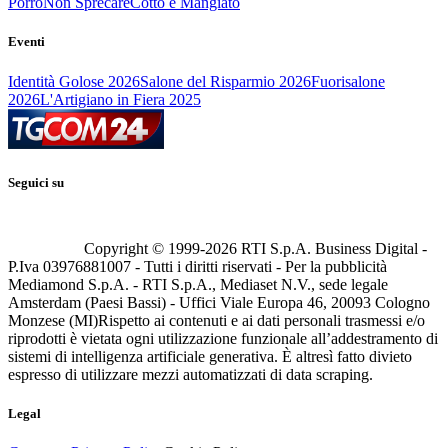
Porro
Non Sprecare
Cotto e Mangiato
Eventi
Identità Golose 2026
Salone del Risparmio 2026
Fuorisalone
2026
L'Artigiano in Fiera 2025
Seguici su
Copyright © 1999-
2026
RTI S.p.A. Business Digital -
P.Iva 03976881007 - Tutti i diritti riservati - Per la pubblicità
Mediamond S.p.A. - RTI S.p.A., Mediaset N.V., sede legale
Amsterdam (Paesi Bassi) - Uffici Viale Europa 46, 20093 Cologno
Monzese (MI)
Rispetto ai contenuti e ai dati personali trasmessi e/o
riprodotti è vietata ogni utilizzazione funzionale all’addestramento di
sistemi di intelligenza artificiale generativa. È altresì fatto divieto
espresso di utilizzare mezzi automatizzati di data scraping.
Legal