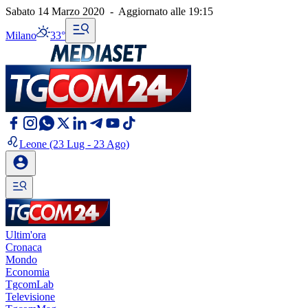
Sabato 14 Marzo 2020
-
Aggiornato alle
19:15
Milano
33°
Leone
(23 Lug - 23 Ago)
Ultim'ora
Cronaca
Mondo
Economia
TgcomLab
Televisione