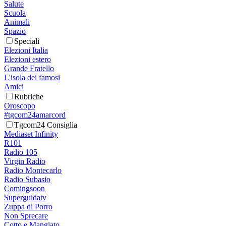
Salute
Scuola
Animali
Spazio
Speciali
Elezioni Italia
Elezioni estero
Grande Fratello
L'isola dei famosi
Amici
Rubriche
Oroscopo
#tgcom24amarcord
Tgcom24 Consiglia
Mediaset Infinity
R101
Radio 105
Virgin Radio
Radio Montecarlo
Radio Subasio
Comingsoon
Superguidatv
Zuppa di Porro
Non Sprecare
Cotto e Mangiato