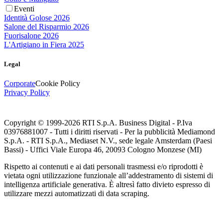
Eventi
Identità Golose 2026
Salone del Risparmio 2026
Fuorisalone 2026
L'Artigiano in Fiera 2025
Legal
Corporate
Cookie Policy
Privacy Policy
Copyright © 1999-
2026
RTI S.p.A. Business Digital - P.Iva
03976881007 - Tutti i diritti riservati - Per la pubblicità Mediamond
S.p.A. - RTI S.p.A., Mediaset N.V., sede legale Amsterdam (Paesi
Bassi) - Uffici Viale Europa 46, 20093 Cologno Monzese (MI)
Rispetto ai contenuti e ai dati personali trasmessi e/o riprodotti è
vietata ogni utilizzazione funzionale all’addestramento di sistemi di
intelligenza artificiale generativa. È altresì fatto divieto espresso di
utilizzare mezzi automatizzati di data scraping.