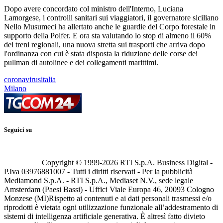
Dopo avere concordato col ministro dell'Interno, Luciana
Lamorgese, i controlli sanitari sui viaggiatori, il governatore siciliano
Nello Musumeci ha allertato anche le guardie del Corpo forestale in
supporto della Polfer. E ora sta valutando lo stop di almeno il 60%
dei treni regionali, una nuova stretta sui trasporti che arriva dopo
l'ordinanza con cui è stata disposta la riduzione delle corse dei
pullman di autolinee e dei collegamenti marittimi.
coronavirusitalia
Milano
Seguici su
Copyright © 1999-
2026
RTI S.p.A. Business Digital -
P.Iva 03976881007 - Tutti i diritti riservati - Per la pubblicità
Mediamond S.p.A. - RTI S.p.A., Mediaset N.V., sede legale
Amsterdam (Paesi Bassi) - Uffici Viale Europa 46, 20093 Cologno
Monzese (MI)
Rispetto ai contenuti e ai dati personali trasmessi e/o
riprodotti è vietata ogni utilizzazione funzionale all’addestramento di
sistemi di intelligenza artificiale generativa. È altresì fatto divieto