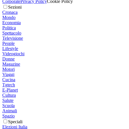
Corporate
Privacy Policy
Cookie Policy
Sezioni
Cronaca
Mondo
Economia
Politica
Spettacolo
Televisione
People
Lifestyle
Videogiochi
Donne
Magazine
Motori
Viaggi
Cucina
Tgtech
E-Planet
Cultura
Salute
Scuola
Animali
Spazio
Speciali
Elezioni Italia