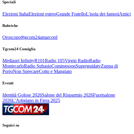
Speciali
Elezioni Italia
Elezioni estero
Grande Fratello
L'isola dei famosi
Amici
Rubriche
Oroscopo
#tgcom24amarcord
Tgcom24 Consiglia
Mediaset Infinity
R101
Radio 105
Virgin Radio
Radio
Montecarlo
Radio Subasio
Comingsoon
Superguidatv
Zuppa di
Porro
Non Sprecare
Cotto e Mangiato
Eventi
Identità Golose 2026
Salone del Risparmio 2026
Fuorisalone
2026
L'Artigiano in Fiera 2025
Seguici su