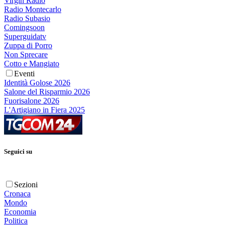
Virgin Radio
Radio Montecarlo
Radio Subasio
Comingsoon
Superguidatv
Zuppa di Porro
Non Sprecare
Cotto e Mangiato
Eventi
Identità Golose 2026
Salone del Risparmio 2026
Fuorisalone 2026
L'Artigiano in Fiera 2025
Seguici su
Sezioni
Cronaca
Mondo
Economia
Politica