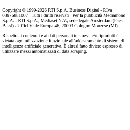
Copyright © 1999-
2026
RTI S.p.A. Business Digital - P.Iva
03976881007 - Tutti i diritti riservati - Per la pubblicità Mediamond
S.p.A. - RTI S.p.A., Mediaset N.V., sede legale Amsterdam (Paesi
Bassi) - Uffici Viale Europa 46, 20093 Cologno Monzese (MI)
Rispetto ai contenuti e ai dati personali trasmessi e/o riprodotti è
vietata ogni utilizzazione funzionale all’addestramento di sistemi di
intelligenza artificiale generativa. È altresì fatto divieto espresso di
utilizzare mezzi automatizzati di data scraping.