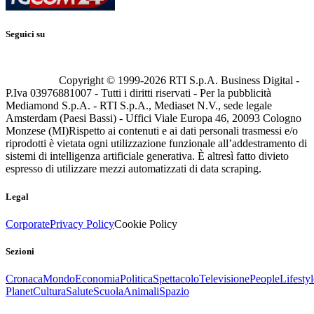
Seguici su
Copyright © 1999-
2026
RTI S.p.A. Business Digital -
P.Iva 03976881007 - Tutti i diritti riservati - Per la pubblicità
Mediamond S.p.A. - RTI S.p.A., Mediaset N.V., sede legale
Amsterdam (Paesi Bassi) - Uffici Viale Europa 46, 20093 Cologno
Monzese (MI)
Rispetto ai contenuti e ai dati personali trasmessi e/o
riprodotti è vietata ogni utilizzazione funzionale all’addestramento di
sistemi di intelligenza artificiale generativa. È altresì fatto divieto
espresso di utilizzare mezzi automatizzati di data scraping.
Legal
Corporate
Privacy Policy
Cookie Policy
Sezioni
Cronaca
Mondo
Economia
Politica
Spettacolo
Televisione
People
Lifestyl
Planet
Cultura
Salute
Scuola
Animali
Spazio