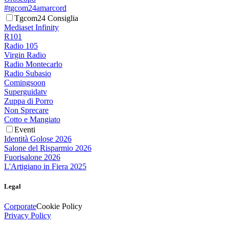
#tgcom24amarcord
Tgcom24 Consiglia
Mediaset Infinity
R101
Radio 105
Virgin Radio
Radio Montecarlo
Radio Subasio
Comingsoon
Superguidatv
Zuppa di Porro
Non Sprecare
Cotto e Mangiato
Eventi
Identità Golose 2026
Salone del Risparmio 2026
Fuorisalone 2026
L'Artigiano in Fiera 2025
Legal
Corporate
Cookie Policy
Privacy Policy