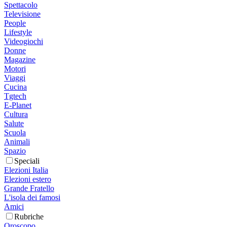
Spettacolo
Televisione
People
Lifestyle
Videogiochi
Donne
Magazine
Motori
Viaggi
Cucina
Tgtech
E-Planet
Cultura
Salute
Scuola
Animali
Spazio
Speciali
Elezioni Italia
Elezioni estero
Grande Fratello
L'isola dei famosi
Amici
Rubriche
Oroscopo