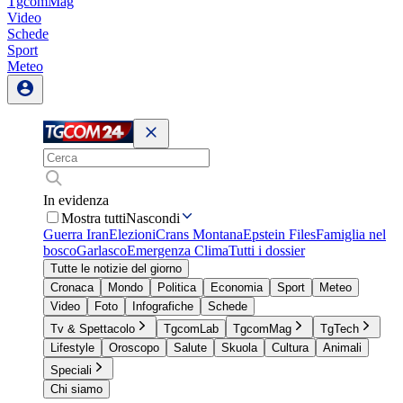
TgcomMag
Video
Schede
Sport
Meteo
In evidenza
Mostra tutti
Nascondi
Guerra Iran
Elezioni
Crans Montana
Epstein Files
Famiglia nel
bosco
Garlasco
Emergenza Clima
Tutti i dossier
Tutte le notizie del giorno
Cronaca
Mondo
Politica
Economia
Sport
Meteo
Video
Foto
Infografiche
Schede
Tv & Spettacolo
TgcomLab
TgcomMag
TgTech
Lifestyle
Oroscopo
Salute
Skuola
Cultura
Animali
Speciali
Chi siamo