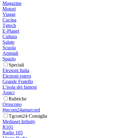
Magazine
Motori
Viaggi
Cucina
Tgtech
E-Planet
Cultura
Salute
Scuola
Animali
Spazio
Speciali
Elezioni Italia
Elezioni estero
Grande Fratello
L'isola dei famosi
Amici
Rubriche
Oroscopo
#tgcom24amarcord
Tgcom24 Consiglia
Mediaset Infinity
R101
Radio 105