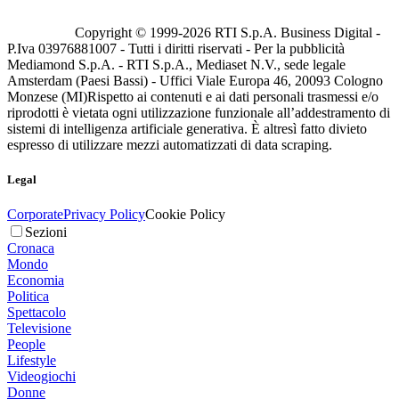
Copyright © 1999-
2026
RTI S.p.A. Business Digital -
P.Iva 03976881007 - Tutti i diritti riservati - Per la pubblicità
Mediamond S.p.A. - RTI S.p.A., Mediaset N.V., sede legale
Amsterdam (Paesi Bassi) - Uffici Viale Europa 46, 20093 Cologno
Monzese (MI)
Rispetto ai contenuti e ai dati personali trasmessi e/o
riprodotti è vietata ogni utilizzazione funzionale all’addestramento di
sistemi di intelligenza artificiale generativa. È altresì fatto divieto
espresso di utilizzare mezzi automatizzati di data scraping.
Legal
Corporate
Privacy Policy
Cookie Policy
Sezioni
Cronaca
Mondo
Economia
Politica
Spettacolo
Televisione
People
Lifestyle
Videogiochi
Donne