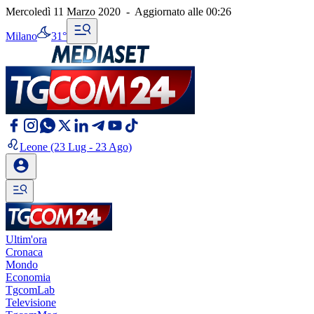
Mercoledì 11 Marzo 2020
-
Aggiornato alle
00:26
Milano
31°
Leone
(23 Lug - 23 Ago)
Ultim'ora
Cronaca
Mondo
Economia
TgcomLab
Televisione