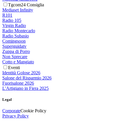
Tgcom24 Consiglia
Mediaset Infinity
R101
Radio 105
Virgin Radio
Radio Montecarlo
Radio Subasio
Comingsoon
Superguidatv
Zuppa di Porro
Non Sprecare
Cotto e Mangiato
Eventi
Identità Golose 2026
Salone del Risparmio 2026
Fuorisalone 2026
L'Artigiano in Fiera 2025
Legal
Corporate
Cookie Policy
Privacy Policy