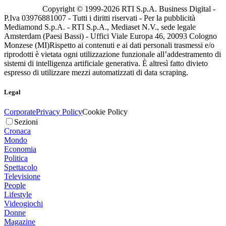
Copyright © 1999-
2026
RTI S.p.A. Business Digital -
P.Iva 03976881007 - Tutti i diritti riservati - Per la pubblicità
Mediamond S.p.A. - RTI S.p.A., Mediaset N.V., sede legale
Amsterdam (Paesi Bassi) - Uffici Viale Europa 46, 20093 Cologno
Monzese (MI)
Rispetto ai contenuti e ai dati personali trasmessi e/o
riprodotti è vietata ogni utilizzazione funzionale all’addestramento di
sistemi di intelligenza artificiale generativa. È altresì fatto divieto
espresso di utilizzare mezzi automatizzati di data scraping.
Legal
Corporate
Privacy Policy
Cookie Policy
Sezioni
Cronaca
Mondo
Economia
Politica
Spettacolo
Televisione
People
Lifestyle
Videogiochi
Donne
Magazine