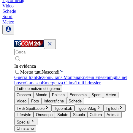
TgcomMag
Video
Schede
Sport
Meteo
In evidenza
Mostra tutti
Nascondi
Guerra Iran
Elezioni
Crans Montana
Epstein Files
Famiglia nel
bosco
Garlasco
Emergenza Clima
Tutti i dossier
Tutte le notizie del giorno
Cronaca
Mondo
Politica
Economia
Sport
Meteo
Video
Foto
Infografiche
Schede
Tv & Spettacolo
TgcomLab
TgcomMag
TgTech
Lifestyle
Oroscopo
Salute
Skuola
Cultura
Animali
Speciali
Chi siamo