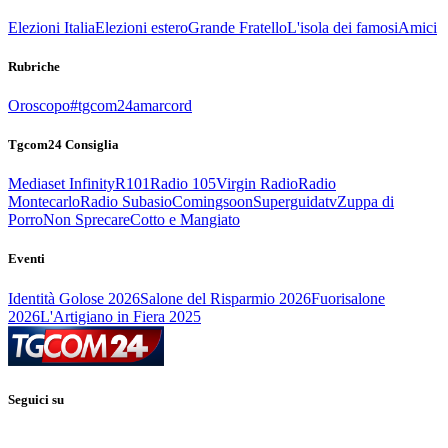
Elezioni Italia
Elezioni estero
Grande Fratello
L'isola dei famosi
Amici
Rubriche
Oroscopo
#tgcom24amarcord
Tgcom24 Consiglia
Mediaset Infinity
R101
Radio 105
Virgin Radio
Radio
Montecarlo
Radio Subasio
Comingsoon
Superguidatv
Zuppa di
Porro
Non Sprecare
Cotto e Mangiato
Eventi
Identità Golose 2026
Salone del Risparmio 2026
Fuorisalone
2026
L'Artigiano in Fiera 2025
Seguici su