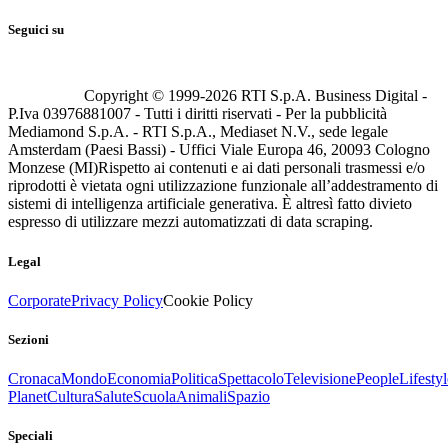
Seguici su
Copyright © 1999-
2026
RTI S.p.A. Business Digital -
P.Iva 03976881007 - Tutti i diritti riservati - Per la pubblicità
Mediamond S.p.A. - RTI S.p.A., Mediaset N.V., sede legale
Amsterdam (Paesi Bassi) - Uffici Viale Europa 46, 20093 Cologno
Monzese (MI)
Rispetto ai contenuti e ai dati personali trasmessi e/o
riprodotti è vietata ogni utilizzazione funzionale all’addestramento di
sistemi di intelligenza artificiale generativa. È altresì fatto divieto
espresso di utilizzare mezzi automatizzati di data scraping.
Legal
Corporate
Privacy Policy
Cookie Policy
Sezioni
Cronaca
Mondo
Economia
Politica
Spettacolo
Televisione
People
Lifestyl
Planet
Cultura
Salute
Scuola
Animali
Spazio
Speciali