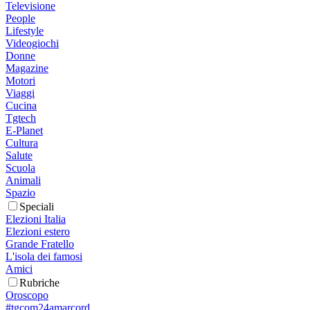
Televisione
People
Lifestyle
Videogiochi
Donne
Magazine
Motori
Viaggi
Cucina
Tgtech
E-Planet
Cultura
Salute
Scuola
Animali
Spazio
Speciali
Elezioni Italia
Elezioni estero
Grande Fratello
L'isola dei famosi
Amici
Rubriche
Oroscopo
#tgcom24amarcord