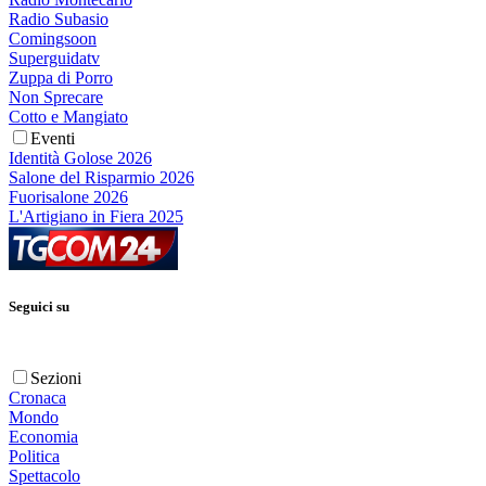
Radio Subasio
Comingsoon
Superguidatv
Zuppa di Porro
Non Sprecare
Cotto e Mangiato
Eventi
Identità Golose 2026
Salone del Risparmio 2026
Fuorisalone 2026
L'Artigiano in Fiera 2025
Seguici su
Sezioni
Cronaca
Mondo
Economia
Politica
Spettacolo