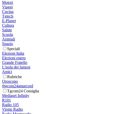
Motori
Viaggi
Cucina
Tgtech
E-Planet
Cultura
Salute
Scuola
Animali
Spazio
Speciali
Elezioni Italia
Elezioni estero
Grande Fratello
L'isola dei famosi
Amici
Rubriche
Oroscopo
#tgcom24amarcord
Tgcom24 Consiglia
Mediaset Infinity
R101
Radio 105
Virgin Radio
Radio Montecarlo