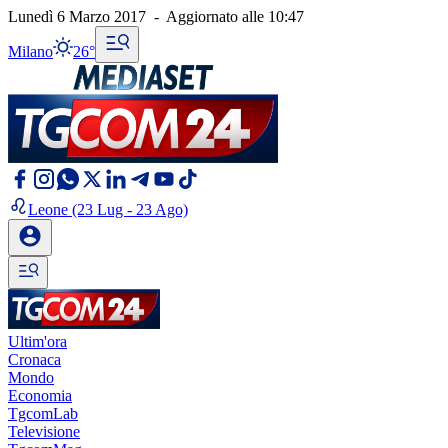
Lunedì 6 Marzo 2017
-
Aggiornato alle
10:47
Milano
26°
Leone
(23 Lug - 23 Ago)
Ultim'ora
Cronaca
Mondo
Economia
TgcomLab
Televisione