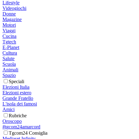
Lifestyle
Videogiochi
Donne
Magazine
Motori
Viaggi
Cucina
Tgtech
E-Planet
Cultura
Salute
Scuola
Animali
Spazio
Speciali
Elezioni Italia
Elezioni estero
Grande Fratello
L'isola dei famosi
Amici
Rubriche
Oroscopo
#tgcom24amarcord
Tgcom24 Consiglia
Mediaset Infinity