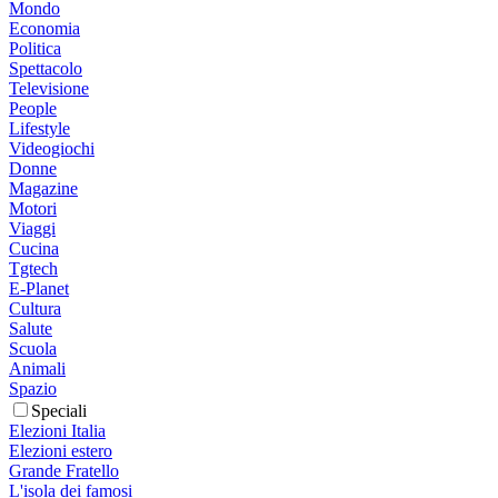
Mondo
Economia
Politica
Spettacolo
Televisione
People
Lifestyle
Videogiochi
Donne
Magazine
Motori
Viaggi
Cucina
Tgtech
E-Planet
Cultura
Salute
Scuola
Animali
Spazio
Speciali
Elezioni Italia
Elezioni estero
Grande Fratello
L'isola dei famosi