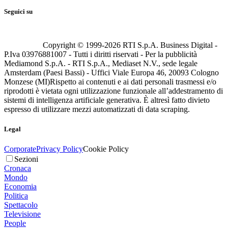
Seguici su
Copyright © 1999-
2026
RTI S.p.A. Business Digital -
P.Iva 03976881007 - Tutti i diritti riservati - Per la pubblicità
Mediamond S.p.A. - RTI S.p.A., Mediaset N.V., sede legale
Amsterdam (Paesi Bassi) - Uffici Viale Europa 46, 20093 Cologno
Monzese (MI)
Rispetto ai contenuti e ai dati personali trasmessi e/o
riprodotti è vietata ogni utilizzazione funzionale all’addestramento di
sistemi di intelligenza artificiale generativa. È altresì fatto divieto
espresso di utilizzare mezzi automatizzati di data scraping.
Legal
Corporate
Privacy Policy
Cookie Policy
Sezioni
Cronaca
Mondo
Economia
Politica
Spettacolo
Televisione
People