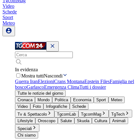
TgcomMag
Video
Schede
Sport
Meteo
In evidenza
Mostra tutti
Nascondi
Guerra Iran
Elezioni
Crans Montana
Epstein Files
Famiglia nel
bosco
Garlasco
Emergenza Clima
Tutti i dossier
Tutte le notizie del giorno
Cronaca
Mondo
Politica
Economia
Sport
Meteo
Video
Foto
Infografiche
Schede
Tv & Spettacolo
TgcomLab
TgcomMag
TgTech
Lifestyle
Oroscopo
Salute
Skuola
Cultura
Animali
Speciali
Chi siamo