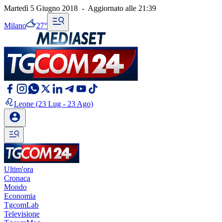
Martedì 5 Giugno 2018
-
Aggiornato alle
21:39
Milano
27°
Leone
(23 Lug - 23 Ago)
Ultim'ora
Cronaca
Mondo
Economia
TgcomLab
Televisione