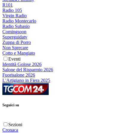
R101
Radio 105
Virgin Radio
Radio Montecarlo
Radio Subasio
Comingsoon
Superguidatv
Zuppa di Porro
Non Sprecare
Cotto e Mangiato
Eventi
Identità Golose 2026
Salone del Risparmio 2026
Fuorisalone 2026
L'Artigiano in Fiera 2025
Seguici su
Sezioni
Cronaca