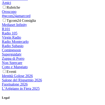
Amici
Rubriche
Oroscopo
#tgcom24amarcord
Tgcom24 Consiglia
Mediaset Infinity
R101
Radio 105
Virgin Radio
Radio Montecarlo
Radio Subasio
Comingsoon
Superguidatv
Zuppa di Porro
Non Sprecare
Cotto e Mangiato
Eventi
Identità Golose 2026
Salone del Risparmio 2026
Fuorisalone 2026
L'Artigiano in Fiera 2025
Legal