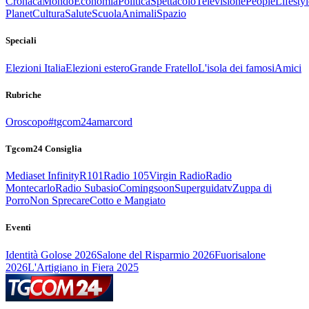
Cronaca
Mondo
Economia
Politica
Spettacolo
Televisione
People
Lifestyl
Planet
Cultura
Salute
Scuola
Animali
Spazio
Speciali
Elezioni Italia
Elezioni estero
Grande Fratello
L'isola dei famosi
Amici
Rubriche
Oroscopo
#tgcom24amarcord
Tgcom24 Consiglia
Mediaset Infinity
R101
Radio 105
Virgin Radio
Radio
Montecarlo
Radio Subasio
Comingsoon
Superguidatv
Zuppa di
Porro
Non Sprecare
Cotto e Mangiato
Eventi
Identità Golose 2026
Salone del Risparmio 2026
Fuorisalone
2026
L'Artigiano in Fiera 2025