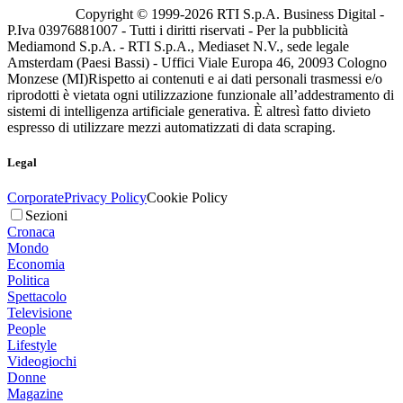
Copyright © 1999-
2026
RTI S.p.A. Business Digital -
P.Iva 03976881007 - Tutti i diritti riservati - Per la pubblicità
Mediamond S.p.A. - RTI S.p.A., Mediaset N.V., sede legale
Amsterdam (Paesi Bassi) - Uffici Viale Europa 46, 20093 Cologno
Monzese (MI)
Rispetto ai contenuti e ai dati personali trasmessi e/o
riprodotti è vietata ogni utilizzazione funzionale all’addestramento di
sistemi di intelligenza artificiale generativa. È altresì fatto divieto
espresso di utilizzare mezzi automatizzati di data scraping.
Legal
Corporate
Privacy Policy
Cookie Policy
Sezioni
Cronaca
Mondo
Economia
Politica
Spettacolo
Televisione
People
Lifestyle
Videogiochi
Donne
Magazine