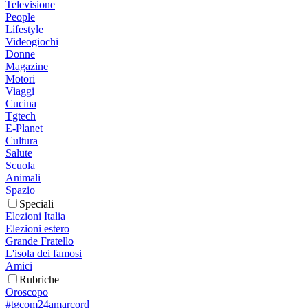
Televisione
People
Lifestyle
Videogiochi
Donne
Magazine
Motori
Viaggi
Cucina
Tgtech
E-Planet
Cultura
Salute
Scuola
Animali
Spazio
Speciali
Elezioni Italia
Elezioni estero
Grande Fratello
L'isola dei famosi
Amici
Rubriche
Oroscopo
#tgcom24amarcord