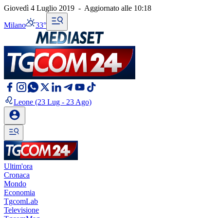
Giovedì 4 Luglio 2019
-
Aggiornato alle
10:18
Milano
33°
Leone
(23 Lug - 23 Ago)
Ultim'ora
Cronaca
Mondo
Economia
TgcomLab
Televisione