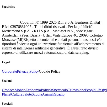
Seguici su
Copyright © 1999-
2026
RTI S.p.A. Business Digital -
P.Iva 03976881007 - Tutti i diritti riservati - Per la pubblicità
Mediamond S.p.A. - RTI S.p.A., Mediaset N.V., sede legale
Amsterdam (Paesi Bassi) - Uffici Viale Europa 46, 20093 Cologno
Monzese (MI)
Rispetto ai contenuti e ai dati personali trasmessi e/o
riprodotti è vietata ogni utilizzazione funzionale all’addestramento di
sistemi di intelligenza artificiale generativa. È altresì fatto divieto
espresso di utilizzare mezzi automatizzati di data scraping.
Legal
Corporate
Privacy Policy
Cookie Policy
Sezioni
Cronaca
Mondo
Economia
Politica
Spettacolo
Televisione
People
Lifestyl
Planet
Cultura
Salute
Scuola
Animali
Spazio
Speciali