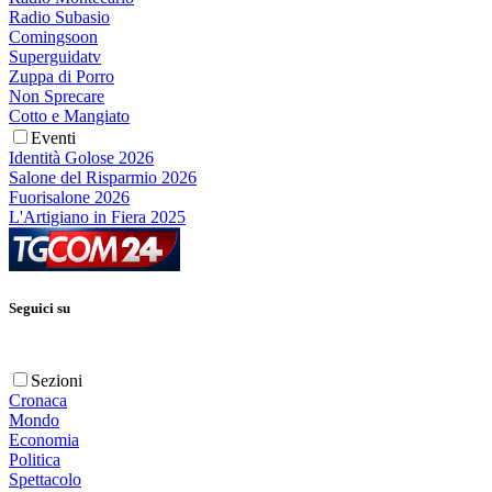
Radio Subasio
Comingsoon
Superguidatv
Zuppa di Porro
Non Sprecare
Cotto e Mangiato
Eventi
Identità Golose 2026
Salone del Risparmio 2026
Fuorisalone 2026
L'Artigiano in Fiera 2025
Seguici su
Sezioni
Cronaca
Mondo
Economia
Politica
Spettacolo