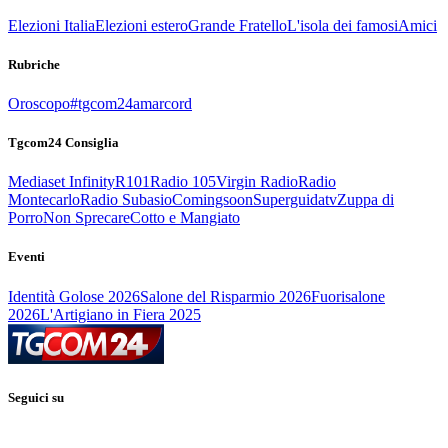
Elezioni Italia
Elezioni estero
Grande Fratello
L'isola dei famosi
Amici
Rubriche
Oroscopo
#tgcom24amarcord
Tgcom24 Consiglia
Mediaset Infinity
R101
Radio 105
Virgin Radio
Radio
Montecarlo
Radio Subasio
Comingsoon
Superguidatv
Zuppa di
Porro
Non Sprecare
Cotto e Mangiato
Eventi
Identità Golose 2026
Salone del Risparmio 2026
Fuorisalone
2026
L'Artigiano in Fiera 2025
Seguici su