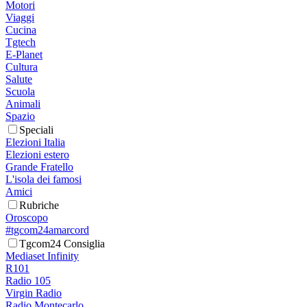
Motori
Viaggi
Cucina
Tgtech
E-Planet
Cultura
Salute
Scuola
Animali
Spazio
Speciali
Elezioni Italia
Elezioni estero
Grande Fratello
L'isola dei famosi
Amici
Rubriche
Oroscopo
#tgcom24amarcord
Tgcom24 Consiglia
Mediaset Infinity
R101
Radio 105
Virgin Radio
Radio Montecarlo