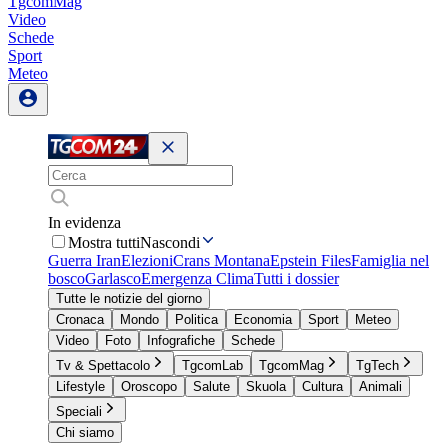
TgcomMag
Video
Schede
Sport
Meteo
In evidenza
Mostra tutti
Nascondi
Guerra Iran
Elezioni
Crans Montana
Epstein Files
Famiglia nel
bosco
Garlasco
Emergenza Clima
Tutti i dossier
Tutte le notizie del giorno
Cronaca
Mondo
Politica
Economia
Sport
Meteo
Video
Foto
Infografiche
Schede
Tv & Spettacolo
TgcomLab
TgcomMag
TgTech
Lifestyle
Oroscopo
Salute
Skuola
Cultura
Animali
Speciali
Chi siamo